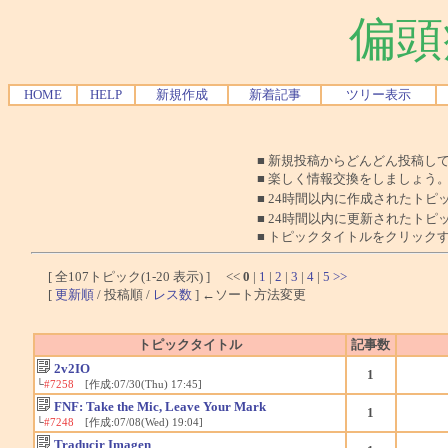
偏頭
HOME
HELP
新規作成
新着記事
ツリー表示
■ 新規投稿からどんどん投稿し
■ 楽しく情報交換をしましょう
■ 24時間以内に作成されたトピ
■ 24時間以内に更新されたトピ
■ トピックタイトルをクリック
[ 全107トピック(1-20 表示) ] <<
0
|
1
|
2
|
3
|
4
|
5
>>
[
更新順
/ 投稿順 /
レス数
] ←ソート方法変更
トピックタイトル
記事数
2v2IO
1
└
#7258
[作成:07/30(Thu) 17:45]
FNF: Take the Mic, Leave Your Mark
1
└
#7248
[作成:07/08(Wed) 19:04]
Traducir Imagen