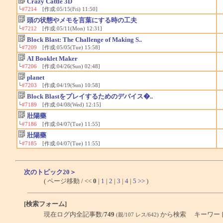
Crazy Cattle 3D
└
#7214
[作成:05/15(Fri) 11:50]
頭の状態やメモを言葉にする時の工夫
└
#7212
[作成:05/11(Mon) 12:31]
Block Blast: The Challenge of Making S..
└
#7209
[作成:05/05(Tue) 15:58]
AI Booklet Maker
└
#7206
[作成:04/26(Sun) 02:48]
planet
└
#7203
[作成:04/19(Sun) 10:58]
Block Blastをプレイするためのデバイス�..
└
#7189
[作成:04/08(Wed) 12:15]
壯陽藥
└
#7186
[作成:04/07(Tue) 11:55]
壯陽藥
└
#7185
[作成:04/07(Tue) 11:55]
次のトピック20＞
( ページ移動 / <<
0
|
1
|
2
|
3
|
4
|
5
>>
)
[検索フォーム]
現在ログ内全記事数/
749
から検索 キーワー
(親/107 レス/642)