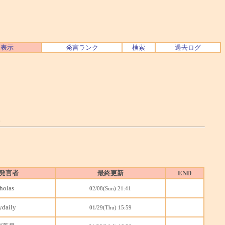
ク表示
発言ランク
検索
過去ログ
。
発言者
最終更新
END
holas
02/08(Sun) 21:41
ydaily
01/29(Thu) 15:59