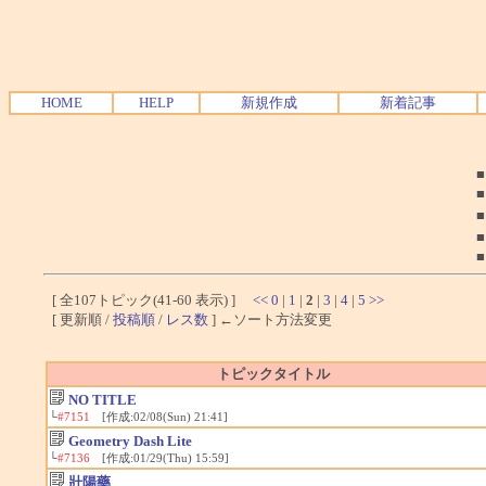
HOME
HELP
新規作成
新着記事
[ 全107トピック(41-60 表示) ]
<<
0
|
1
|
2
|
3
|
4
|
5
>>
[ 更新順 /
投稿順
/
レス数
] ←ソート方法変更
トピックタイトル
NO TITLE
└
#7151
[作成:02/08(Sun) 21:41]
Geometry Dash Lite
└
#7136
[作成:01/29(Thu) 15:59]
壯陽藥