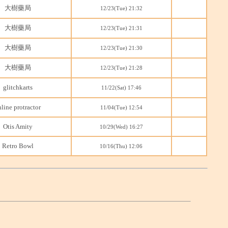
大樹藥局
12/23(Tue) 21:32
大樹藥局
12/23(Tue) 21:31
大樹藥局
12/23(Tue) 21:30
大樹藥局
12/23(Tue) 21:28
glitchkarts
11/22(Sat) 17:46
line protractor
11/04(Tue) 12:54
Otis Amity
10/29(Wed) 16:27
Retro Bowl
10/16(Thu) 12:06