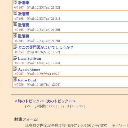
壯陽藥
└
#7107
[作成:12/23(Tue) 21:32]
壯陽藥
└
#7106
[作成:12/23(Tue) 21:31]
壯陽藥
└
#7105
[作成:12/23(Tue) 21:30]
壯陽藥
└
#7103
[作成:12/23(Tue) 21:28]
どこの専門医がよいでしょうか？
└
#3252
[作成:08/26(Sun) 10:52]
Luna Sullivan
└
#7070
[作成:11/04(Tue) 12:54]
Agario Game
└
#7067
[作成:10/29(Wed) 16:27]
Retro Bowl
└
#7059
[作成:10/16(Thu) 12:06]
＜前のトピック20
|
次のトピック20＞
( ページ移動 /
<<
0
|
1
|
2
|
3
|
4
|
5
>>
)
[検索フォーム]
現在ログ内全記事数/
746
から検索 キーワー
(親/107 レス/639)