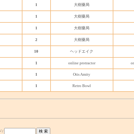
1
大樹藥局
1
大樹藥局
1
大樹藥局
2
大樹藥局
10
ヘッドエイク
1
online protractor
on
1
Otis Amity
1
Retro Bowl
ド/