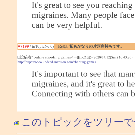
It's great to see you reachin
migraines. Many people face 
can be very helpful.
■7199
/ inTopicNo.6)
Re[1]: 私もかなりの片頭痛持ちです。
□投稿者/ online shooting games<
一般人(1回)-(2026/04/12(Sun) 16:43:28)
http://https://www.undead-invasion.com/shooting-games
It's important to see that ma
migraines, and it's great to 
Connecting with others can b
このトピックをツリーで