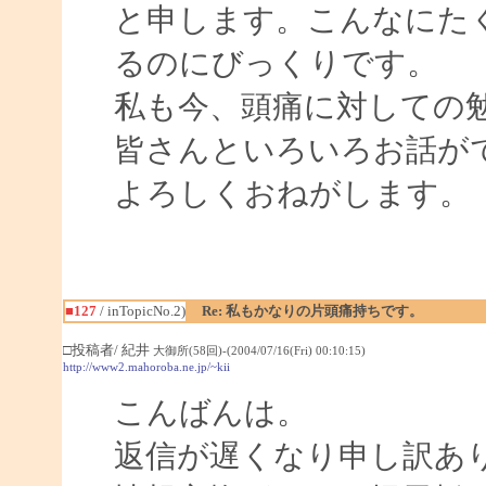
と申します。こんなにた
るのにびっくりです。
私も今、頭痛に対しての
皆さんといろいろお話が
よろしくおねがします。
■127
/ inTopicNo.2)
Re: 私もかなりの片頭痛持ちです。
□投稿者/ 紀井
大御所(58回)-(2004/07/16(Fri) 00:10:15)
http://www2.mahoroba.ne.jp/~kii
こんばんは。
返信が遅くなり申し訳