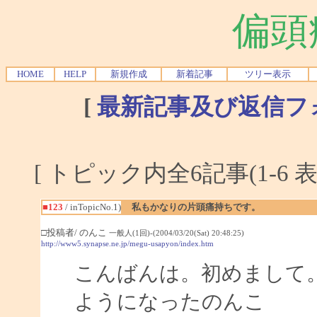
偏頭
HOME
HELP
新規作成
新着記事
ツリー表示
[
最新記事及び返信フ
[ トピック内全6記事(1-6 表
■123
/ inTopicNo.1)
私もかなりの片頭痛持ちです。
□投稿者/ のんこ
一般人(1回)-(2004/03/20(Sat) 20:48:25)
http://www5.synapse.ne.jp/megu-usapyon/index.htm
こんばんは。初めまして
ようになったのんこ