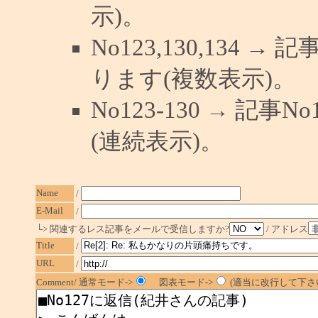
示)。
No123,130,134 →
ります(複数表示)。
No123-130 → 記
(連続表示)。
Name
/
E-Mail
/
└> 関連するレス記事をメールで受信しますか?
/ アドレス
Title
/
URL
/
Comment/ 通常モード->
図表モード->
(適当に改行して下さい