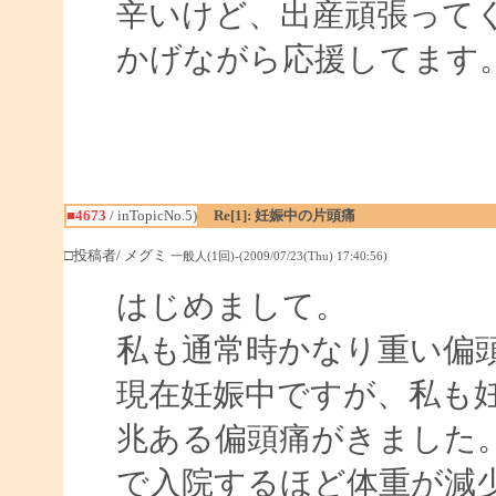
辛いけど、出産頑張って
かげながら応援してます
■4673
/ inTopicNo.5)
Re[1]: 妊娠中の片頭痛
□投稿者/ メグミ
一般人(1回)-(2009/07/23(Thu) 17:40:56)
はじめまして。
私も通常時かなり重い偏
現在妊娠中ですが、私も
兆ある偏頭痛がきました
で入院するほど体重が減