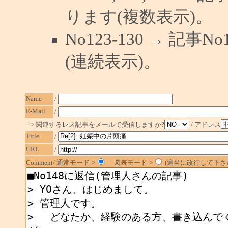
ります(複数表示)。
No123-130 → 記
(連続表示)。
Name
/
E-Mail
/
└> 関連するレス記事をメールで受信しますか?
/ アドレス
Title
/
URL
/
Comment/ 通常モード->
図表モード->
(適当に改行して下さい