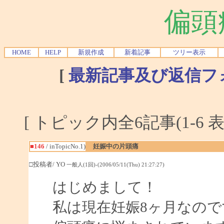
偏頭
HOME
HELP
新規作成
新着記事
ツリー表示
[
最新記事及び返信フ
[ トピック内全6記事(1-6 表
■146
/ inTopicNo.1)
妊娠中の片頭痛
□投稿者/ YO
一般人(1回)-(2006/05/11(Thu) 21:27:27)
はじめまして！
私は現在妊娠8ヶ月なので