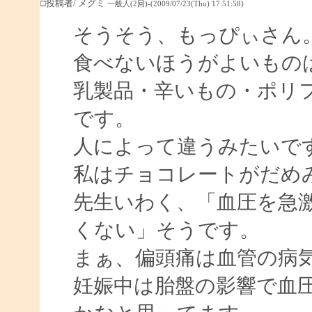
□投稿者/ メグミ
一般人(2回)-(2009/07/23(Thu) 17:51:58)
そうそう、もっぴぃさん
食べないほうがよいもの
乳製品・辛いもの・ポリ
です。
人によって違うみたいで
私はチョコレートがだめ
先生いわく、「血圧を急
くない」そうです。
まぁ、偏頭痛は血管の病
妊娠中は胎盤の影響で血