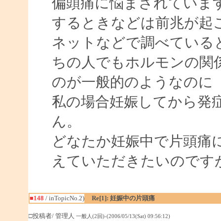
偏頭痛に悩まされています
するときなどは前兆が起
ネットなどで調べている
ちの人でもホルモンの関
のが一般的のようなのに
私の場合妊娠してから発
ん。
どなたか妊娠中で片頭痛
えていただきたいのです
■148
/ inTopicNo.2)
Re[1]: 妊娠中の片頭痛
□投稿者/ 管理人
一般人(2回)-(2006/05/13(Sat) 09:56:12)