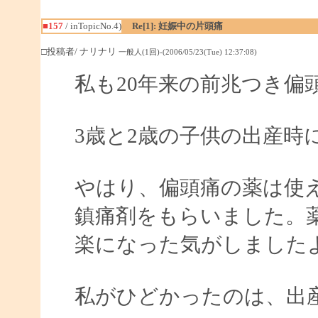
■157
/ inTopicNo.4)
Re[1]: 妊娠中の片頭痛
□投稿者/ ナリナリ
一般人(1回)-(2006/05/23(Tue) 12:37:08)
私も20年来の前兆つき偏
3歳と2歳の子供の出産時
やはり、偏頭痛の薬は使
鎮痛剤をもらいました。
楽になった気がしました
私がひどかったのは、出