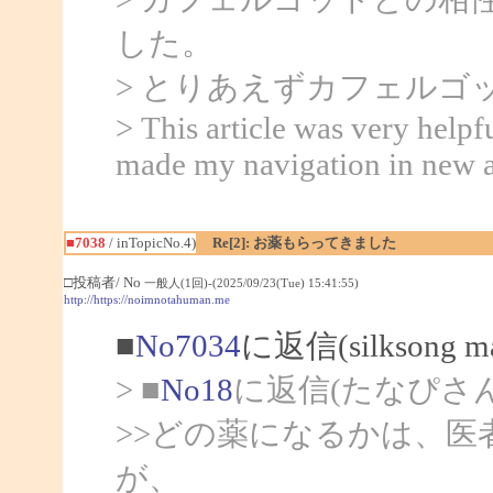
した。
> とりあえずカフェルゴ
> This article was very helpf
made my navigation in new a
■7038
/ inTopicNo.4)
Re[2]: お薬もらってきました
□投稿者/ No
一般人(1回)-(2025/09/23(Tue) 15:41:55)
http://https://noimnotahuman.me
■
No7034
に返信(silksong
> ■
No18
に返信(たなぴさ
>>どの薬になるかは、
が、