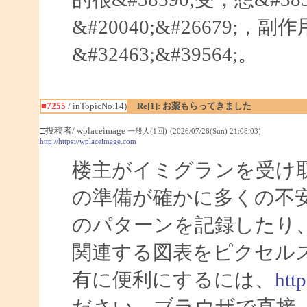
&#20040;&#26679;，
&#32463;&#39564;。
■7255
/ inTopicNo.14)
Re[1]: お薬もらってきました
□投稿者/ wplaceimage
一般人(1回)-(2026/07/26(Sun) 21:08:03)
http://https://wplaceimage.com
楼主がイミグランを受け
の準備が確かに多くの不
のパターンを記録したり
関連する図表をピクセル
有に便利にするには、
htt
ださい。ブラウザで直接