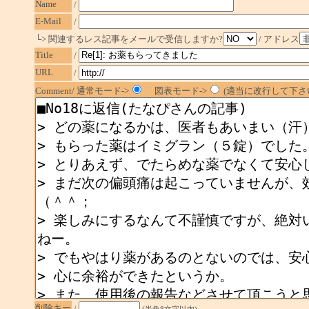
Name
/
E-Mail
/
└> 関連するレス記事をメールで受信しますか?
/ アドレス
Title
/
URL
/
Comment/ 通常モード->
図表モード->
(適当に改行して下さい
削除キー
/
(半角8文字以内)