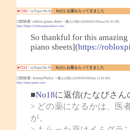
■7202
/ inTopicNo.8)
Re[1]: お薬もらってきました
□投稿者/ roblox piano sheet
一般人(1回)-(2026/04/19(Sun) 01:41:28)
http://https://robloxpianosheet.com/
So thankful for this amazing
piano sheets](
https://roblox
■7211
/ inTopicNo.9)
Re[1]: お薬もらってきました
□投稿者/ JeremyFinley
一般人(2回)-(2026/05/09(Sat) 12:41:09)
http://pips-game.com
■
No18
に返信(たなぴさん
> どの薬になるかは、医
が、
> もらった薬はイミグラ