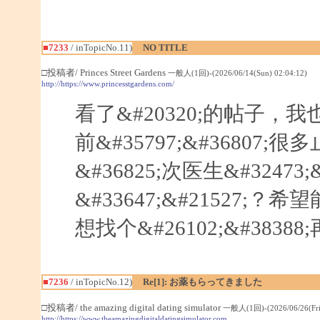
■7233
/ inTopicNo.11)
NO TITLE
□投稿者/ Princes Street Gardens
一般人(1回)-(2026/06/14(Sun) 02:04:12)
http://https://www.princesstgardens.com/
看了&#20320;的帖子，我也
前&#35797;&#36807;
&#36825;次医生&#32473;&
&#33647;&#21527;？希
想找个&#26102;&#383
■7236
/ inTopicNo.12)
Re[1]: お薬もらってきました
□投稿者/ the amazing digital dating simulator
一般人(1回)-(2026/06/26(Fri)
http://https://www.theamazingdigitaldatingsimulator.com