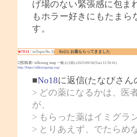
げ場のない緊張感に包ま
もホラー好きにもたまら
す。
■7034
/ inTopicNo.3)
Re[1]: お薬もらってきました
□投稿者/ silksong map
一般人(1回)-(2025/09/16(Tue) 12:50:41)
http://https://silksongmap.org/
■
No18
に返信(たなぴさん
> どの薬になるかは、医
が、
> もらった薬はイミグラ
> とりあえず、でたらめ