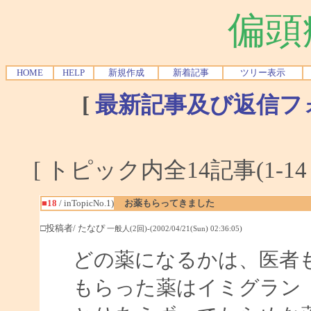
偏頭
HOME
HELP
新規作成
新着記事
ツリー表示
[
最新記事及び返信フ
[ トピック内全14記事(1-14
■18
/ inTopicNo.1)
お薬もらってきました
□投稿者/ たなぴ
一般人(2回)-(2002/04/21(Sun) 02:36:05)
どの薬になるかは、医者
もらった薬はイミグラン