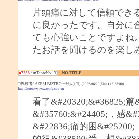
片頭痛に対して信頼でき
に良かったです。自分に
ても心強いことですよね
たお話を聞けるのを楽し
■7238
/ inTopicNo.13)
NO TITLE
□投稿者/ AZEM BISTRO
一般人(1回)-(2026/06/29(Mon) 18:25:00)
http://https://www.azembistro.eu
看了&#20320;&#36825;篇
&#35760;&#24405;，感
&#22836;痛的困&#25200;
的很&#38590;受，想&#383