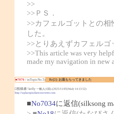
>>
>>ＰＳ．
>>カフェルゴットとの
した。
>>とりあえずカフェル
>>This article was very helpf
made my navigation in new a
■7076
/ inTopicNo.5)
Re[2]: お薬もらってきました
□投稿者/ kelly
一般人(1回)-(2025/11/05(Wed) 14:13:52)
http://wplacepixelartconverter.com
■
No7034
に返信(silksong
> ■
No18
に返信(たなぴさ