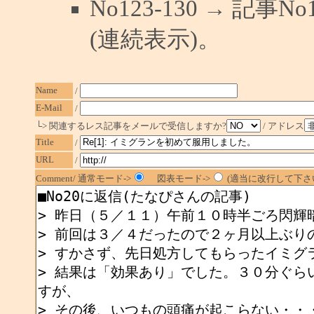
No123-130 → 記
(連続表示)。
Name
/
E-Mail
/
└> 関連するレス記事をメールで受信しますか?
/ アドレス
Title
/
URL
/
Comment/ 通常モード->
図表モード->
(適当に改行して下さい