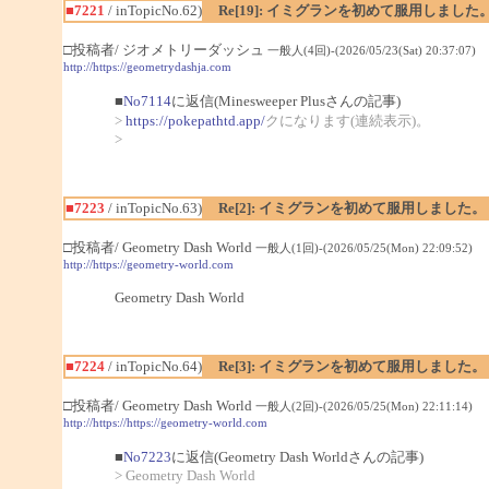
■7221
/ inTopicNo.62)
Re[19]: イミグランを初めて服用しました
□投稿者/ ジオメトリーダッシュ
一般人(4回)-(2026/05/23(Sat) 20:37:07)
http://https://geometrydashja.com
■
No7114
に返信(Minesweeper Plusさんの記事)
>
https://pokepathtd.app/
クになります(連続表示)。
>
■7223
/ inTopicNo.63)
Re[2]: イミグランを初めて服用しました。
□投稿者/ Geometry Dash World
一般人(1回)-(2026/05/25(Mon) 22:09:52)
http://https://geometry-world.com
Geometry Dash World
■7224
/ inTopicNo.64)
Re[3]: イミグランを初めて服用しました。
□投稿者/ Geometry Dash World
一般人(2回)-(2026/05/25(Mon) 22:11:14)
http://https://https://geometry-world.com
■
No7223
に返信(Geometry Dash Worldさんの記事)
> Geometry Dash World