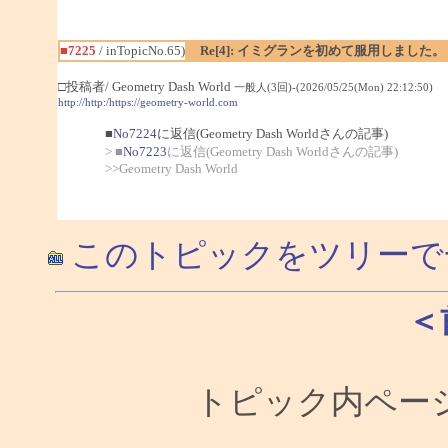
■7225
/ inTopicNo.65)
Re[4]: イミグランを初めて服用しました。
□投稿者/ Geometry Dash World
一般人(3回)-(2026/05/25(Mon) 22:12:50)
http://http:/https://geometry-world.com
■
No7224
に返信(Geometry Dash Worldさんの記事)
> ■
No7223
に返信(Geometry Dash Worldさんの記事)
>>Geometry Dash World
このトピックをツリーで
＜
トピック内ページ