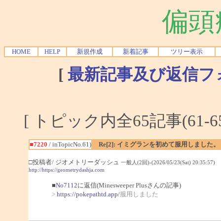
偏頭
HOME
HELP
新規作成
新着記事
ツリー表示
[
最新記事及び返信フ
[ トピック内全65記事(61-6
■7220
/ inTopicNo.61)
Re[2]: イミグランを初めて服用しました。
□投稿者/ ジオメトリーダッシュ
一般人(2回)-(2026/05/23(Sat) 20:35:57)
http://https://geometrydashja.com
■
No7112
に返信(Minesweeper Plusさんの記事)
>
https://pokepathtd.app/
服用しました