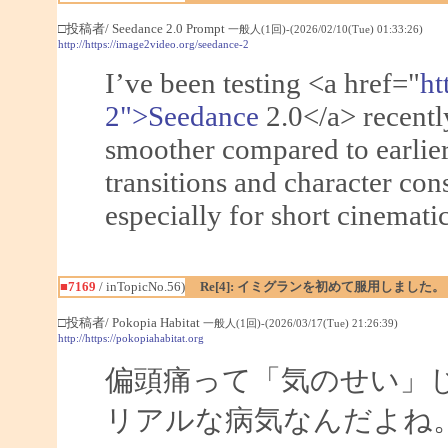
□投稿者/ Seedance 2.0 Prompt
一般人(1回)-(2026/02/10(Tue) 01:33:26)
http://https://image2video.org/seedance-2
I’ve been testing <a href="
ht
2">Seedance
2.0</a> recentl
smoother compared to earlie
transitions and character con
especially for short cinematic
■7169
/ inTopicNo.56)
Re[4]: イミグランを初めて服用しました。
□投稿者/ Pokopia Habitat
一般人(1回)-(2026/03/17(Tue) 21:26:39)
http://https://pokopiahabitat.org
偏頭痛って「気のせい」
リアルな病気なんだよね