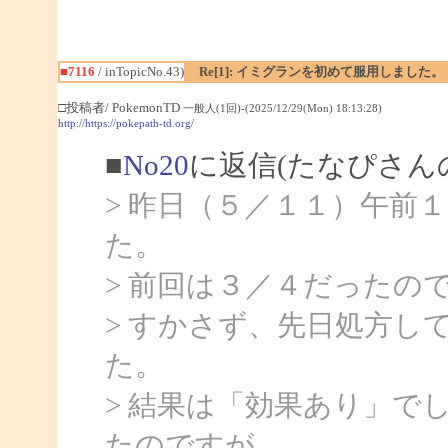
■7116
/ inTopicNo.43)
Re[1]: イミグランを初めて服用しました。
□投稿者/ PokemonTD
一般人(1回)-(2025/12/29(Mon) 18:13:28)
http://https://pokepath-td.org/
■
No20
に返信(たなぴさん
> 昨日（５／１１）午前
た。
> 前回は３／４だったの
> すかさず、先日処方し
た。
> 結果は「効果あり」で
たのですが、