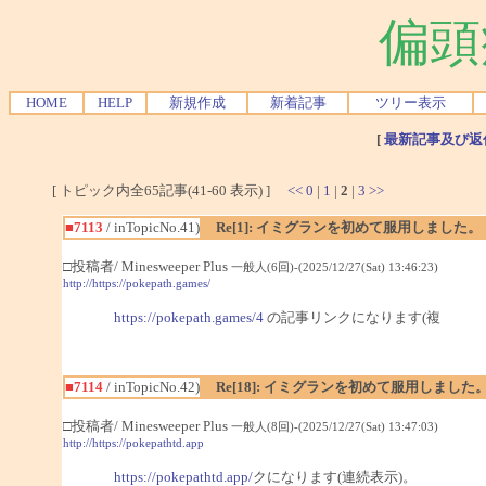
偏頭
HOME
HELP
新規作成
新着記事
ツリー表示
[
最新記事及び返
[ トピック内全65記事(41-60 表示) ]
<<
0
|
1
|
2
|
3
>>
■7113
/ inTopicNo.41)
Re[1]: イミグランを初めて服用しました。
□投稿者/ Minesweeper Plus
一般人(6回)-(2025/12/27(Sat) 13:46:23)
http://https://pokepath.games/
https://pokepath.games/4
の記事リンクになります(複
■7114
/ inTopicNo.42)
Re[18]: イミグランを初めて服用しました
□投稿者/ Minesweeper Plus
一般人(8回)-(2025/12/27(Sat) 13:47:03)
http://https://pokepathtd.app
https://pokepathtd.app/
クになります(連続表示)。