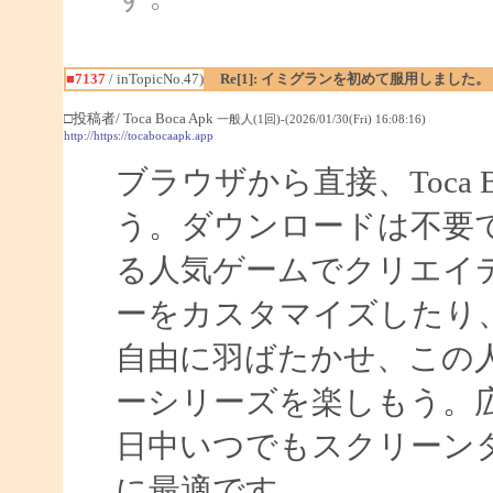
■7137
/ inTopicNo.47)
Re[1]: イミグランを初めて服用しました。
□投稿者/ Toca Boca Apk
一般人(1回)-(2026/01/30(Fri) 16:08:16)
http://https://tocabocaapk.app
ブラウザから直接、Toca
う。ダウンロードは不要です。T
る人気ゲームでクリエイ
ーをカスタマイズしたり
自由に羽ばたかせ、この
ーシリーズを楽しもう。
日中いつでもスクリーン
に最適です。