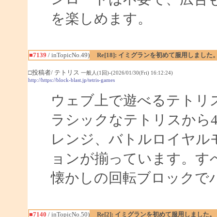
を楽しめます。
■7139
/ inTopicNo.49)
Re[18]: イミグランを初めて服用しました
□投稿者/ テトリス
一般人(1回)-(2026/01/30(Fri) 16:12:24)
http://https://block-blast.jp/tetris-games
ウェブ上で遊べるテトリ
ラシックなテトリスから
レンジ、バトルロイヤルモ
ョンが揃っています。す
懐かしの回転ブロックで
■7140
/ inTopicNo.50)
Re[2]: イミグランを初めて服用しました。