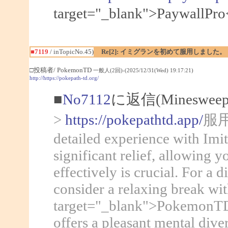
target="_blank">Pa
■7119
/ inTopicNo.45)
Re[2]: イミグランを初めて服用しました。
□投稿者/ PokemonTD
一般人(2回)-(2025/12/31(Wed) 19:17:21)
http://https://pokepath-td.org/
■
No7112
に返信(Mineswee
>
https://pokepathtd.app/
服用し
detailed experience with Imit
significant relief, allowing
effectively is crucial. For a 
consider a relaxing break wi
target="_blank">PokemonTD</
offers a pleasant mental div