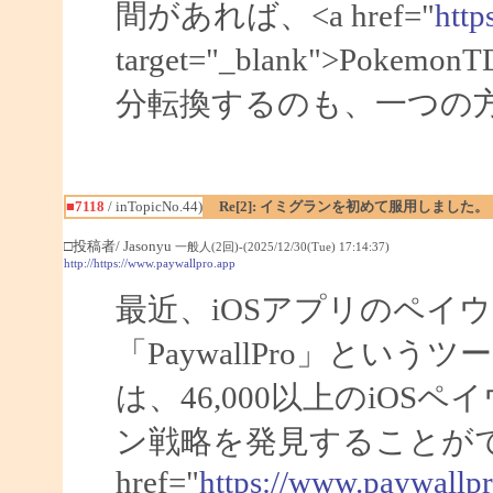
間があれば、<a href="
http
target="_blank">Po
分転換するのも、一つの
■7118
/ inTopicNo.44)
Re[2]: イミグランを初めて服用しました。
□投稿者/ Jasonyu
一般人(2回)-(2025/12/30(Tue) 17:14:37)
http://https://www.paywallpro.app
最近、iOSアプリのペイ
「PaywallPro」と
は、46,000以上のiO
ン戦略を発見することがで
href="
https://www.paywallp