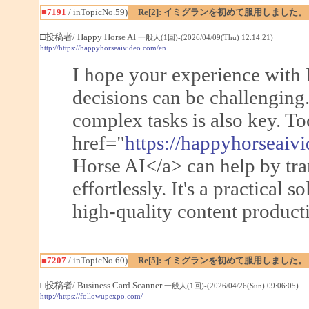
■7191
/ inTopicNo.59)
Re[2]: イミグランを初めて服用しました。
□投稿者/ Happy Horse AI
一般人(1回)-(2026/04/09(Thu) 12:14:21)
http://https://happyhorseaivideo.com/en
I hope your experience with 
decisions can be challenging.
complex tasks is also key. To
href="
https://happyhorseaiv
Horse AI</a> can help by tra
effortlessly. It's a practical s
high-quality content producti
■7207
/ inTopicNo.60)
Re[5]: イミグランを初めて服用しました。
□投稿者/ Business Card Scanner
一般人(1回)-(2026/04/26(Sun) 09:06:05)
http://https://followupexpo.com/