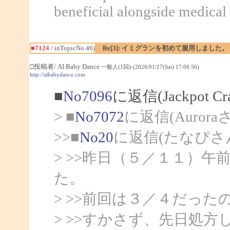
beneficial alongside medical 
■7124
/ inTopicNo.46)
Re[3]: イミグランを初めて服用しました。
□投稿者/ AI Baby Dance
一般人(1回)-(2026/01/17(Sat) 17:06:56)
http://aibabydance.com
■
No7096
に返信(Jackpot C
> ■
No7072
に返信(Auror
>>■
No20
に返信(たなぴさ
> >>昨日（５／１１）
た。
> >>前回は３／４だっ
> >>すかさず、先日処