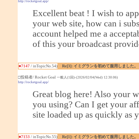
http://rocketgoal.app/
Excellent beat ! I wish to a
your web site, how can i sub
account helped me a acceptabl
of this your broadcast provid
■7147
/ inTopicNo.54)
Re[3]: イミグランを初めて服用しました。
□投稿者/ Rocket Goal
一般人(1回)-(2026/02/04(Wed) 12:30:06)
http://rocketgoal.app/
Great blog here! Also your w
you using? Can I get your aff
site loaded up as quickly as y
■7153
/ inTopicNo.55)
Re[1]: イミグランを初めて服用しました。