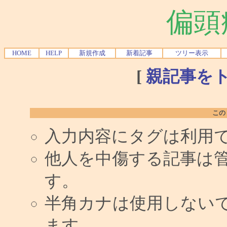
偏頭
HOME
HELP
新規作成
新着記事
ツリー表示
[
親記事を
この
入力内容にタグは利用
他人を中傷する記事は
す。
半角カナは使用しない
ます。