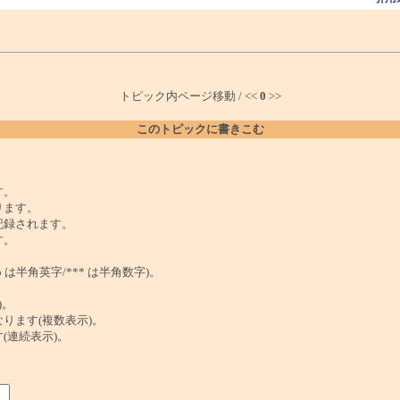
トピック内ページ移動 / <<
0
>>
このトピックに書きこむ
。
す。
ります。
記録されます。
す。
は半角英字/*** は半角数字)。
)。
ンクになります(複数表示)。
ます(連続表示)。