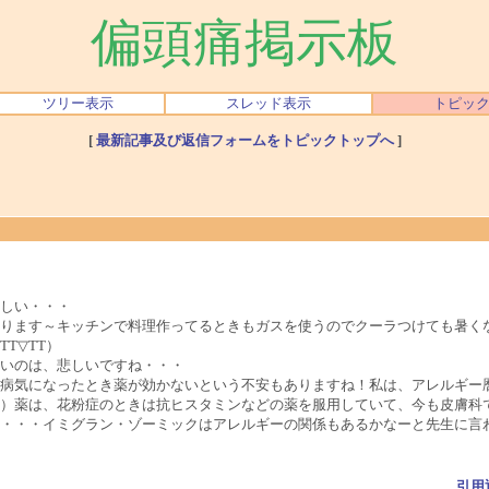
偏頭痛掲示板
ツリー表示
スレッド表示
トピッ
[
最新記事及び返信フォームをトピックトップへ
]
しい・・・
ります～キッチンで料理作ってるときもガスを使うのでクーラつけても暑く
T▽TT）
いのは、悲しいですね・・・
病気になったとき薬が効かないという不安もありますね！私は、アレルギー
）薬は、花粉症のときは抗ヒスタミンなどの薬を服用していて、今も皮膚科
・・・イミグラン・ゾーミックはアレルギーの関係もあるかなーと先生に言
引用