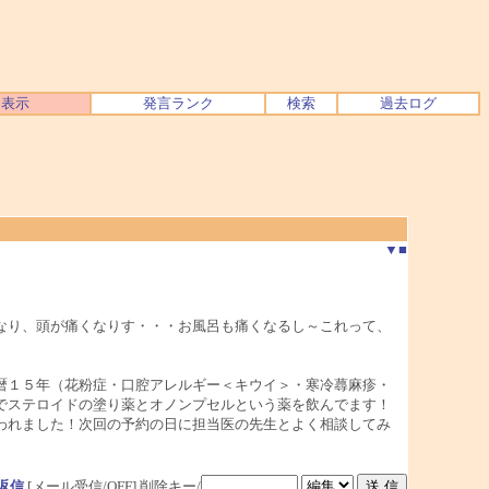
ク表示
発言ランク
検索
過去ログ
▼
■
なり、頭が痛くなりす・・・お風呂も痛くなるし～これって、
暦１５年（花粉症・口腔アレルギー＜キウイ＞・寒冷蕁麻疹・
でステロイドの塗り薬とオノンプセルという薬を飲んでます！
われました！次回の予約の日に担当医の先生とよく相談してみ
返信
[メール受信/OFF]
削除キー/