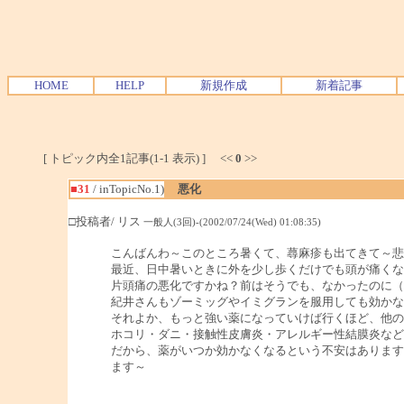
HOME
HELP
新規作成
新着記事
[ トピック内全1記事(1-1 表示) ] <<
0
>>
■31
/ inTopicNo.1)
悪化
□投稿者/ リス
一般人(3回)-(2002/07/24(Wed) 01:08:35)
こんばんわ～このところ暑くて、蕁麻疹も出てきて～悲
最近、日中暑いときに外を少し歩くだけでも頭が痛くな
片頭痛の悪化ですかね？前はそうでも、なかったのに（T
紀井さんもゾーミッグやイミグランを服用しても効かな
それよか、もっと強い薬になっていけば行くほど、他の
ホコリ・ダニ・接触性皮膚炎・アレルギー性結膜炎など
だから、薬がいつか効かなくなるという不安はあります
ます～