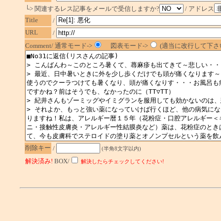
└> 関連するレス記事をメールで受信しますか?
/ アドレス
Title
/
URL
/
Comment/ 通常モード->
図表モード->
(適当に改行して下さい
削除キー
/
(半角8文字以内)
解決済み!
BOX/
解決したらチェックしてください!