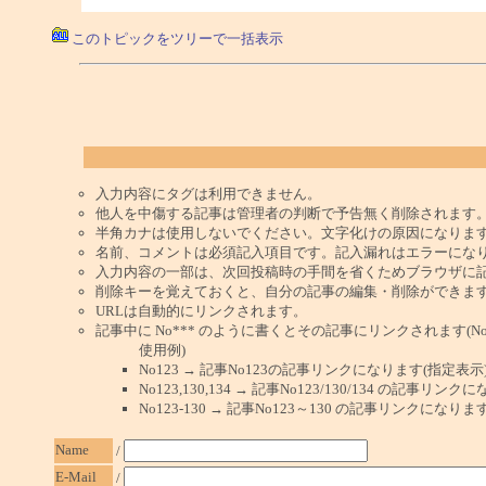
このトピックをツリーで一括表示
入力内容にタグは利用できません。
他人を中傷する記事は管理者の判断で予告無く削除されます
半角カナは使用しないでください。文字化けの原因になりま
名前、コメントは必須記入項目です。記入漏れはエラーにな
入力内容の一部は、次回投稿時の手間を省くためブラウザに
削除キーを覚えておくと、自分の記事の編集・削除ができま
URLは自動的にリンクされます。
記事中に No*** のように書くとその記事にリンクされます(No 
使用例)
No123 → 記事No123の記事リンクになります(指定表示
No123,130,134 → 記事No123/130/134 の記事リ
No123-130 → 記事No123～130 の記事リンクになり
Name
/
E-Mail
/