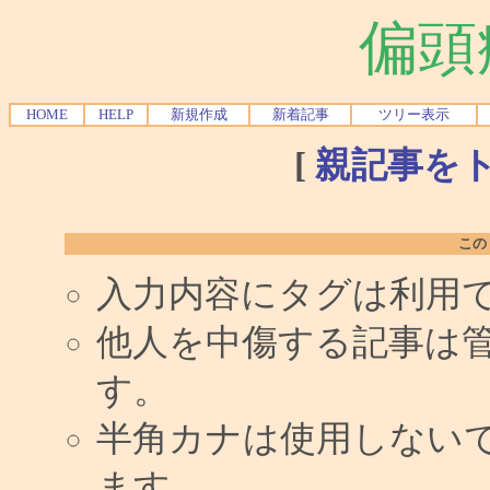
偏頭
HOME
HELP
新規作成
新着記事
ツリー表示
[
親記事を
この
入力内容にタグは利用
他人を中傷する記事は
す。
半角カナは使用しない
ます。