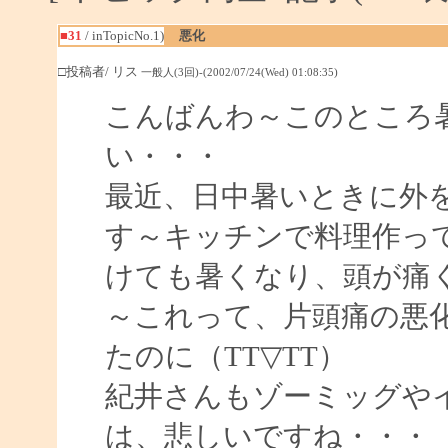
■31
/ inTopicNo.1)
悪化
□投稿者/ リス
一般人(3回)-(2002/07/24(Wed) 01:08:35)
こんばんわ～このところ
い・・・
最近、日中暑いときに外
す～キッチンで料理作っ
けても暑くなり、頭が痛
～これって、片頭痛の悪
たのに（TT▽TT）
紀井さんもゾーミッグや
は、悲しいですね・・・