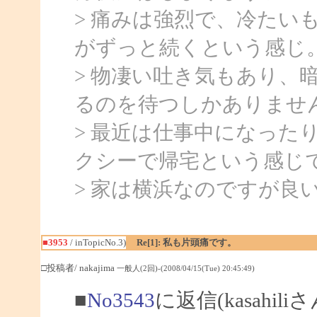
> 痛みは強烈で、冷たい
がずっと続くという感じ
> 物凄い吐き気もあり、
るのを待つしかありませ
> 最近は仕事中になった
クシーで帰宅という感じ
> 家は横浜なのですが良
■3953
/ inTopicNo.3)
Re[1]: 私も片頭痛です。
□投稿者/ nakajima
一般人(2回)-(2008/04/15(Tue) 20:45:49)
■
No3543
に返信(kasahil