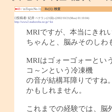
■43
/ inTopicNo.1)
Re[1]: 検査
□投稿者/ 紀井
ベテラン(21回)-(2002/10/21(Mon) 01:10:04)
http://www2.mahoroba.ne.jp/~kii
MRIですが、本当にきれ
ちゃんと、脳みそのしわも
MRIはゴォーゴォーとい
コ～ンという冷凍機
の音が結構耳障りですね
かもしれません。
これまでの経験では、脳