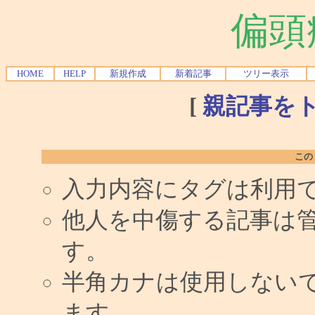
偏頭
HOME
HELP
新規作成
新着記事
ツリー表示
[
親記事を
この
入力内容にタグは利用
他人を中傷する記事は
す。
半角カナは使用しない
ます。