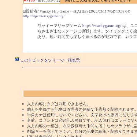
■7166
/ inTopicNo.2)
Re[1]: こんなものにでもすがりたい！
□投稿者/ Wacky Flip Game
一般人(1回)-(2026/03/11(Wed) 13:09:04)
http://https://wackygame.org/
ワッキーフリップゲーム
https://wackygame.org/
は、ユ
らさまざまなステージに挑戦します。タイミングよく操
あり、短い時間でも楽しく遊べるのが魅力です。カラフ
このトピックをツリーで一括表示
入力内容にタグは利用できません。
他人を中傷する記事は管理者の判断で予告無く削除されます
半角カナは使用しないでください。文字化けの原因になりま
名前、コメントは必須記入項目です。記入漏れはエラーにな
入力内容の一部は、次回投稿時の手間を省くためブラウザに
削除キーを覚えておくと、自分の記事の編集・削除ができま
URLは自動的にリンクされます。