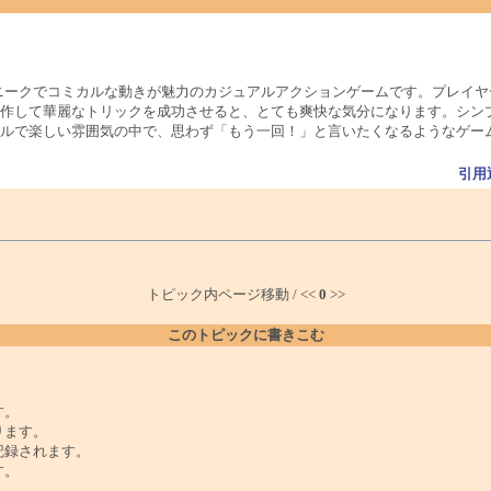
ニークでコミカルな動きが魅力のカジュアルアクションゲームです。プレイヤ
作して華麗なトリックを成功させると、とても爽快な気分になります。シン
ルで楽しい雰囲気の中で、思わず「もう一回！」と言いたくなるようなゲー
引用
トピック内ページ移動 / <<
0
>>
このトピックに書きこむ
。
す。
ります。
記録されます。
す。