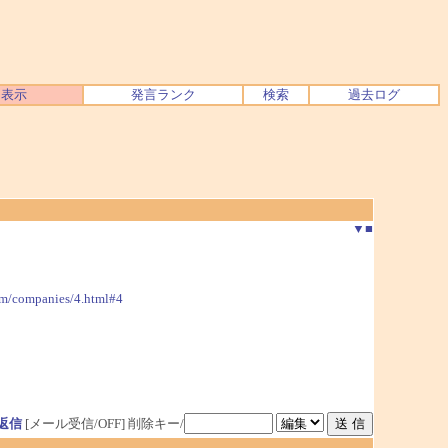
ク表示
発言ランク
検索
過去ログ
▼
■
om/companies/4.html#4
返信
[メール受信/OFF]
削除キー/