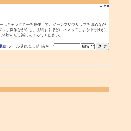
▲
▼
■
ーはキャラクターを操作して、ジャンプやフリップを決めなが
プルな操作ながらも、挑戦するほどにハマってしまう中毒性が
ム体験をぜひ楽しんでみてください。
返信
[メール受信/OFF]
削除キー/