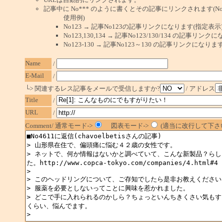
記事中に No*** のように書くとその記事にリンクされます(No 
使用例)
No123 → 記事No123の記事リンクになります(指定表示
No123,130,134 → 記事No123/130/134 の記事リ
No123-130 → 記事No123～130 の記事リンクになり
Name
/
E-Mail
/
└> 関連するレス記事をメールで受信しますか?
/ アドレス
Title
/
URL
/
Comment/ 通常モード->
図表モード->
(適当に改行して下さい