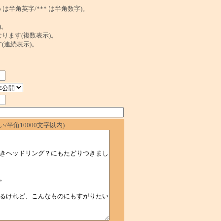
は半角英字/*** は半角数字)。
)。
ンクになります(複数表示)。
ます(連続表示)。
/半角10000文字以内)