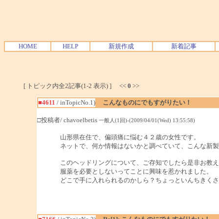
HOME
HELP
新規作成
新着記事
[ トピック内全2記事(1-2 表示) ] <<
0
>>
■4611
/ inTopicNo.1)
こんなものにでもすがりたい！
□投稿者/ chavoelbetis
一般人(1回)-(2009/04/01(Wed) 13:55:58)
山形県在住で、偏頭痛に悩む４２歳の女性です。
ネットで、何か情報はないかと調べていて、こんな新製
このヘッドリングについて、ご存知でしたら是非お教え
服薬を必要としないってことに興味を惹かれました。
どこで手に入れられるのかしら？ちょっといんちきく