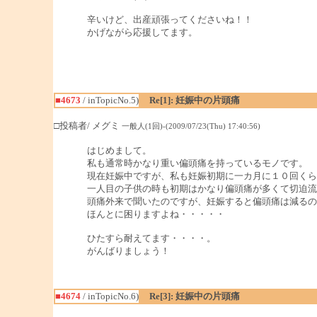
辛いけど、出産頑張ってくださいね！！
かげながら応援してます。
■4673
/ inTopicNo.5)
Re[1]: 妊娠中の片頭痛
□投稿者/ メグミ
一般人(1回)-(2009/07/23(Thu) 17:40:56)
はじめまして。
私も通常時かなり重い偏頭痛を持っているモノです。
現在妊娠中ですが、私も妊娠初期に一カ月に１０回くら
一人目の子供の時も初期はかなり偏頭痛が多くて切迫流
頭痛外来で聞いたのですが、妊娠すると偏頭痛は減るの
ほんとに困りますよね・・・・・
ひたすら耐えてます・・・・。
がんばりましょう！
■4674
/ inTopicNo.6)
Re[3]: 妊娠中の片頭痛