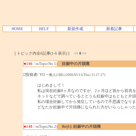
HOME
HELP
新規作成
新着記事
[ トピック内全6記事(1-6 表示) ] <<
0
>>
■146
/ inTopicNo.1)
妊娠中の片頭痛
□投稿者/ YO
一般人(1回)-(2006/05/11(Thu) 21:27:27)
はじめまして！
私は現在妊娠8ヶ月なのですが、2ヶ月ほど前から前兆
ネットなどで調べているとどうも妊娠中はもともと片頭
私の場合妊娠してから発症しているので不思議でなりま
どなたか妊娠中で片頭痛になられた方がいらっしゃった
■148
/ inTopicNo.2)
Re[1]: 妊娠中の片頭痛