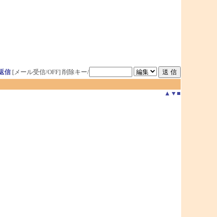
返信
[メール受信/OFF]
削除キー/
▲
▼
■