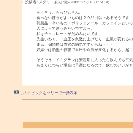
□投稿者/ メグミ
一般人(2回)-(2009/07/23(Thu) 17:51:58)
そうそう、もっぴぃさん。
食べないほうがよいものは２０品目以上あるそうです。
乳製品・辛いもの・ポリフェノール・カフェインといろ
人によって違うみたいですよ～。
私はチョコレートがだめみたいです。
先生いわく、「血圧を急激に上げたり、血流が変わるの
まぁ、偏頭痛は血管の病気ですからね・・・
妊娠中は胎盤の影響で血圧や血流が変化するから、起こ
そうそう、イミグランは安定期に入ったら飲んでも平気
あまりにつらい場合は早産になるので、飲むのいいかと
このトピックをツリーで一括表示