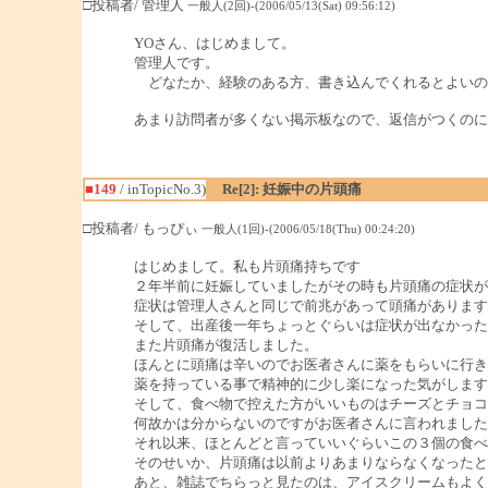
□投稿者/ 管理人
一般人(2回)-(2006/05/13(Sat) 09:56:12)
YOさん、はじめまして。
管理人です。
どなたか、経験のある方、書き込んでくれるとよいの
あまり訪問者が多くない掲示板なので、返信がつくのに
■149
/ inTopicNo.3)
Re[2]: 妊娠中の片頭痛
□投稿者/ もっぴぃ
一般人(1回)-(2006/05/18(Thu) 00:24:20)
はじめまして。私も片頭痛持ちです
２年半前に妊娠していましたがその時も片頭痛の症状が
症状は管理人さんと同じで前兆があって頭痛があります
そして、出産後一年ちょっとぐらいは症状が出なかった
また片頭痛が復活しました。
ほんとに頭痛は辛いのでお医者さんに薬をもらいに行き
薬を持っている事で精神的に少し楽になった気がします
そして、食べ物で控えた方がいいものはチーズとチョコ
何故かは分からないのですがお医者さんに言われました
それ以来、ほとんどと言っていいぐらいこの３個の食べ
そのせいか、片頭痛は以前よりあまりならなくなったと
あと、雑誌でちらっと見たのは、アイスクリームもよく