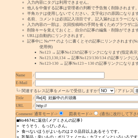
入力内容にタグは利用できません。
他人を中傷する記事は管理者の判断で予告無く削除されます
半角カナは使用しないでください。文字化けの原因になりま
名前、コメントは必須記入項目です。記入漏れはエラーにな
入力内容の一部は、次回投稿時の手間を省くためブラウザに
削除キーを覚えておくと、自分の記事の編集・削除ができま
URLは自動的にリンクされます。
記事中に No*** のように書くとその記事にリンクされます(No 
使用例)
No123 → 記事No123の記事リンクになります(指定表示
No123,130,134 → 記事No123/130/134 の記事リ
No123-130 → 記事No123～130 の記事リンクになり
Name
/
E-Mail
/
└> 関連するレス記事をメールで受信しますか?
/ アドレス
Title
/
URL
/
Comment/ 通常モード->
図表モード->
(適当に改行して下さい