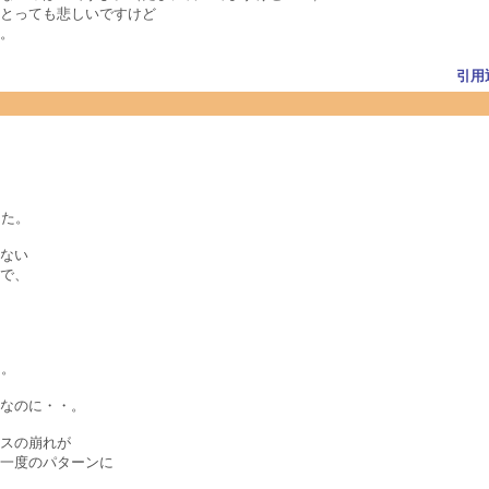
とっても悲しいですけど
。
引用
した。
ない
で、
ら。
なのに・・。
スの崩れが
一度のパターンに