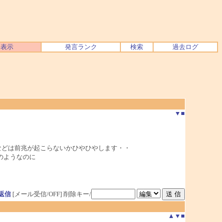
ク表示
発言ランク
検索
過去ログ
▼
■
などは前兆が起こらないかひやひやします・・
のようなのに
返信
[メール受信/OFF]
削除キー/
▲
▼
■