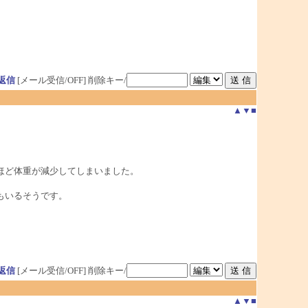
返信
[メール受信/OFF]
削除キー/
▲
▼
■
ほど体重が減少してしまいました。
もいるそうです。
返信
[メール受信/OFF]
削除キー/
▲
▼
■