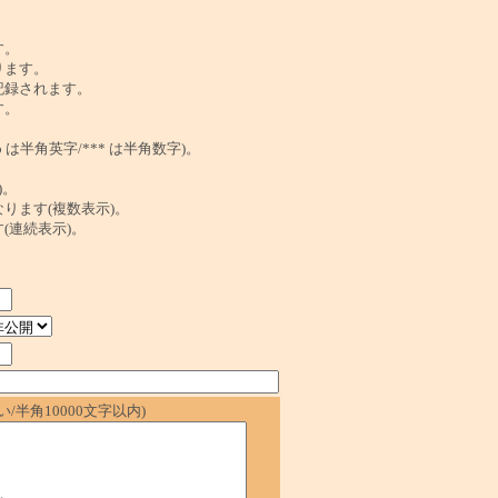
。
す。
ります。
記録されます。
す。
は半角英字/*** は半角数字)。
)。
ンクになります(複数表示)。
ます(連続表示)。
/半角10000文字以内)