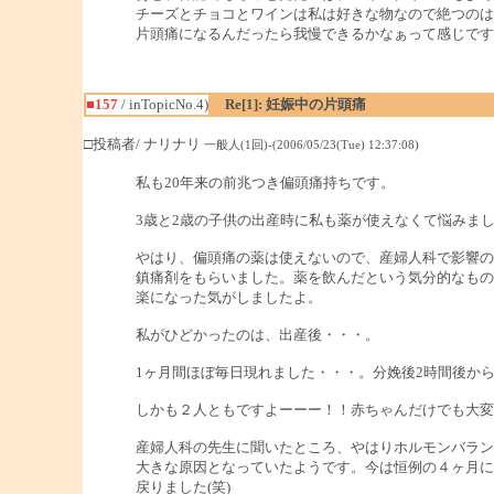
チーズとチョコとワインは私は好きな物なので絶つのは
片頭痛になるんだったら我慢できるかなぁって感じです
■157
/ inTopicNo.4)
Re[1]: 妊娠中の片頭痛
□投稿者/ ナリナリ
一般人(1回)-(2006/05/23(Tue) 12:37:08)
私も20年来の前兆つき偏頭痛持ちです。
3歳と2歳の子供の出産時に私も薬が使えなくて悩みま
やはり、偏頭痛の薬は使えないので、産婦人科で影響の
鎮痛剤をもらいました。薬を飲んだという気分的なもの
楽になった気がしましたよ。
私がひどかったのは、出産後・・・。
1ヶ月間ほぼ毎日現れました・・・。分娩後2時間後か
しかも２人ともですよーーー！！赤ちゃんだけでも大変
産婦人科の先生に聞いたところ、やはりホルモンバラン
大きな原因となっていたようです。今は恒例の４ヶ月に
戻りました(笑)