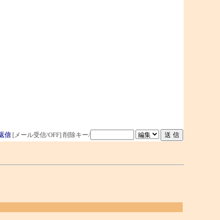
返信
[メール受信/OFF]
削除キー/