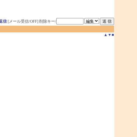
返信
[メール受信/OFF]
削除キー/
▲
▼
■