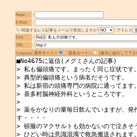
Name
/
E-Mail
/
└> 関連するレス記事をメールで受信しますか?
/ アドレス
Title
/
URL
/
Comment/ 通常モード->
図表モード->
(適当に改行して下さい