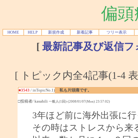
偏頭
HOME
HELP
新規作成
新着記事
ツリー表示
[
最新記事及び返信フ
[ トピック内全4記事(1-4 表
■3543
/ inTopicNo.1)
私も片頭痛です。
□投稿者/ kasahili
一般人(1回)-(2008/01/07(Mon) 23:57:02)
3年ほど前に海外出張に
その時はストレスから来