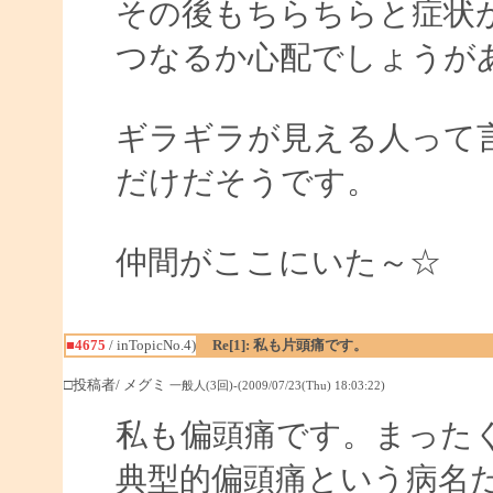
その後もちらちらと症状
つなるか心配でしょうが
ギラギラが見える人って言
だけだそうです。
仲間がここにいた～☆
■4675
/ inTopicNo.4)
Re[1]: 私も片頭痛です。
□投稿者/ メグミ
一般人(3回)-(2009/07/23(Thu) 18:03:22)
私も偏頭痛です。まった
典型的偏頭痛という病名