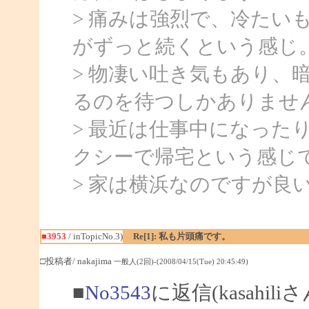
> 痛みは強烈で、冷たい
がずっと続くという感じ
> 物凄い吐き気もあり、
るのを待つしかありませ
> 最近は仕事中になった
クシーで帰宅という感じ
> 家は横浜なのですが良
■3953
/ inTopicNo.3)
Re[1]: 私も片頭痛です。
□投稿者/ nakajima
一般人(2回)-(2008/04/15(Tue) 20:45:49)
■
No3543
に返信(kasahil