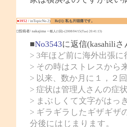
■3952
/ inTopicNo.2)
Re[1]: 私も片頭痛です。
□投稿者/ nakajima
一般人(1回)-(2008/04/15(Tue) 20:41:13)
■
No3543
に返信(kasahil
> 3年ほど前に海外出張
> その時はストレスから
> 以来、数か月に１，２
> 症状は管理人さんの症
> まぶしくて文字がはっ
> ギラギラしたギザギザ
分後にはじまります。