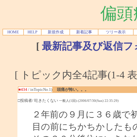
偏頭
HOME
HELP
新規作成
新着記事
ツリー表示
[
最新記事及び返信フ
[ トピック内全4記事(1-4 表
■434
/ inTopicNo.1)
頭痛が怖い。。。
□投稿者/ 吐きたくない
一般人(1回)-(2006/07/30(Sun) 22:35:29)
２年前の９月に３６歳で
目の前にちかちかしたも