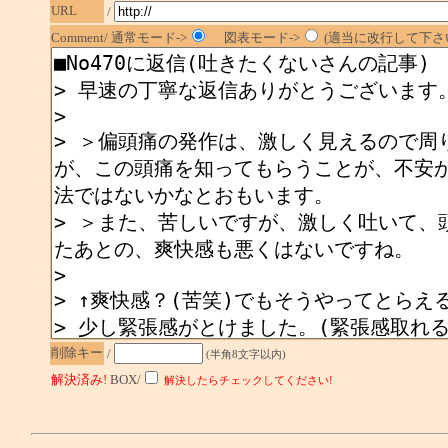
URL
/
Comment/ 通常モード->
図表モード->
(適当に改行して下さい
削除キー
/
(半角8文字以内)
解決済み!
BOX/
解決したらチェックしてください!