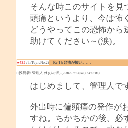
そんな時このサイトを見
頭痛というより、今は怖
どうやってこの恐怖から
助けてください～(涙)。
■435
/ inTopicNo.2)
Re[1]: 頭痛が怖い。。。
□投稿者/ 管理人
付き人(6回)-(2006/07/30(Sun) 23:45:06)
はじめまして、管理人で
外出時に偏頭痛の発作が
すね。ちかちかの後、必