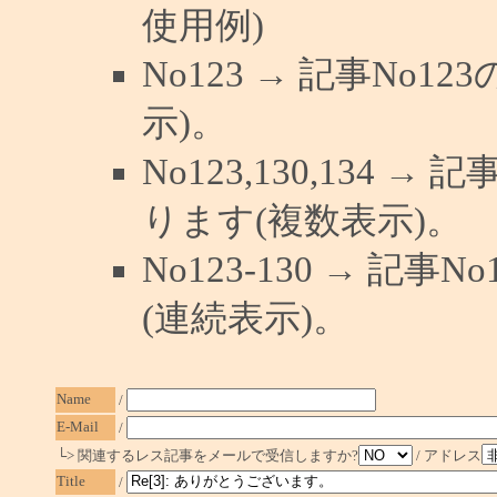
使用例)
No123 → 記事No
示)。
No123,130,134 →
ります(複数表示)。
No123-130 → 記
(連続表示)。
Name
/
E-Mail
/
└> 関連するレス記事をメールで受信しますか?
/ アドレス
Title
/