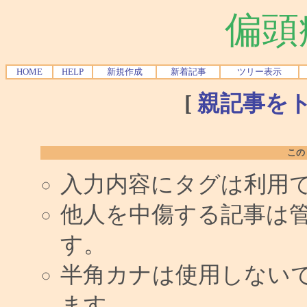
偏頭
HOME
HELP
新規作成
新着記事
ツリー表示
[
親記事を
この
入力内容にタグは利用
他人を中傷する記事は
す。
半角カナは使用しない
ます。