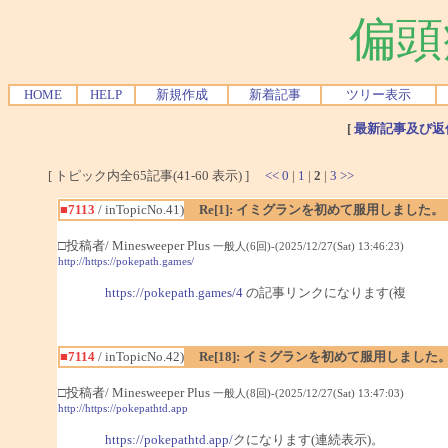
偏頭
HOME
HELP
新規作成
新着記事
ツリー表示
[
最新記事及び返
[ トピック内全65記事(41-60 表示) ]
<<
0
|
1
|
2
|
3
>>
■7113
/ inTopicNo.41)
Re[1]: イミグランを初めて服用しました。
□投稿者/ Minesweeper Plus
一般人(6回)-(2025/12/27(Sat) 13:46:23)
http://https://pokepath.games/
https://pokepath.games/4
の記事リンクになります(複
■7114
/ inTopicNo.42)
Re[18]: イミグランを初めて服用しました
□投稿者/ Minesweeper Plus
一般人(8回)-(2025/12/27(Sat) 13:47:03)
http://https://pokepathtd.app
https://pokepathtd.app/
クになります(連続表示)。