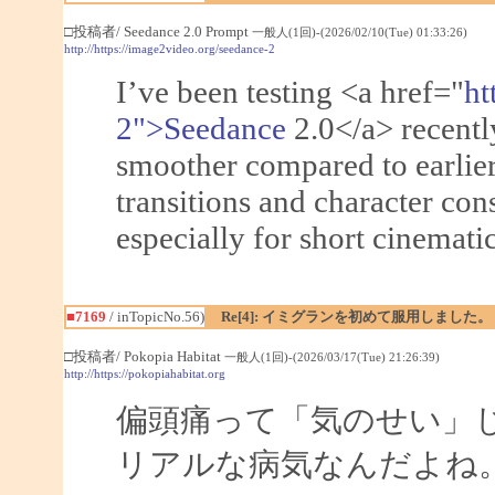
□投稿者/ Seedance 2.0 Prompt
一般人(1回)-(2026/02/10(Tue) 01:33:26)
http://https://image2video.org/seedance-2
I’ve been testing <a href="
ht
2">Seedance
2.0</a> recentl
smoother compared to earlie
transitions and character con
especially for short cinematic
■7169
/ inTopicNo.56)
Re[4]: イミグランを初めて服用しました。
□投稿者/ Pokopia Habitat
一般人(1回)-(2026/03/17(Tue) 21:26:39)
http://https://pokopiahabitat.org
偏頭痛って「気のせい」
リアルな病気なんだよね