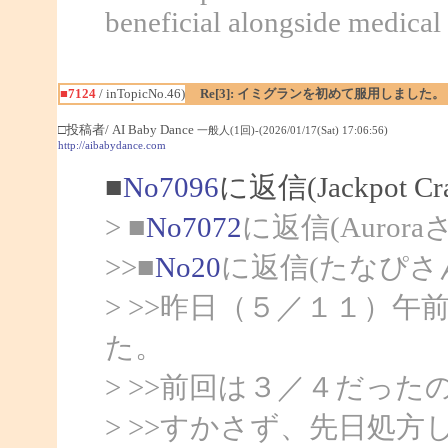
beneficial alongside medical 
■7124
/ inTopicNo.46)
Re[3]: イミグランを初めて服用しました。
□投稿者/ AI Baby Dance
一般人(1回)-(2026/01/17(Sat) 17:06:56)
http://aibabydance.com
■
No7096
に返信(Jackpot C
> ■
No7072
に返信(Auror
>>■
No20
に返信(たなぴさ
> >>昨日（５／１１）
た。
> >>前回は３／４だっ
> >>すかさず、先日処