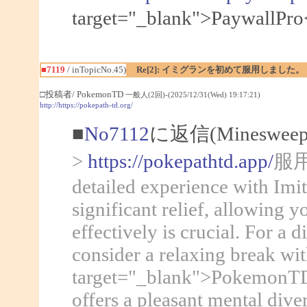
target="_blank">Pa
■7119
/ inTopicNo.45)
Re[2]: イミグランを初めて服用しました。
□投稿者/ PokemonTD
一般人(2回)-(2025/12/31(Wed) 19:17:21)
http://https://pokepath-td.org/
■
No7112
に返信(Mineswee
>
https://pokepathtd.app/
服用し
detailed experience with Imit
significant relief, allowing
effectively is crucial. For a 
consider a relaxing break wi
target="_blank">PokemonTD</
offers a pleasant mental div