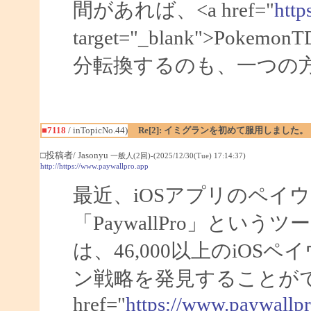
間があれば、<a href="
http
target="_blank">Po
分転換するのも、一つの
■7118
/ inTopicNo.44)
Re[2]: イミグランを初めて服用しました。
□投稿者/ Jasonyu
一般人(2回)-(2025/12/30(Tue) 17:14:37)
http://https://www.paywallpro.app
最近、iOSアプリのペイ
「PaywallPro」と
は、46,000以上のiO
ン戦略を発見することがで
href="
https://www.paywallp