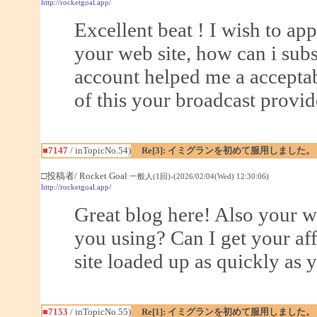
http://rocketgoal.app/
Excellent beat ! I wish to a
your web site, how can i sub
account helped me a acceptabl
of this your broadcast provid
■7147
/ inTopicNo.54)
Re[3]: イミグランを初めて服用しました。
□投稿者/ Rocket Goal
一般人(1回)-(2026/02/04(Wed) 12:30:06)
http://rocketgoal.app/
Great blog here! Also your w
you using? Can I get your aff
site loaded up as quickly as y
■7153
/ inTopicNo.55)
Re[1]: イミグランを初めて服用しました。