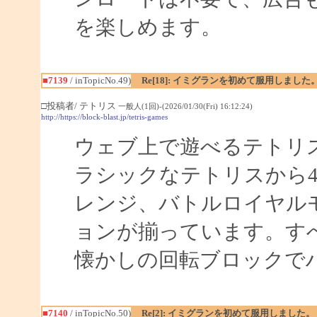
を楽しめます。
■7139
/ inTopicNo.49)
Re[18]: イミグランを初めて服用しました
□投稿者/ テトリス
一般人(1回)-(2026/01/30(Fri) 16:12:24)
http://https://block-blast.jp/tetris-games
ウェブ上で遊べるテトリ
ラシックなテトリスから
レンジ、バトルロイヤルモ
ョンが揃っています。す
懐かしの回転ブロックで
■7140
/ inTopicNo.50)
Re[2]: イミグランを初めて服用しました。