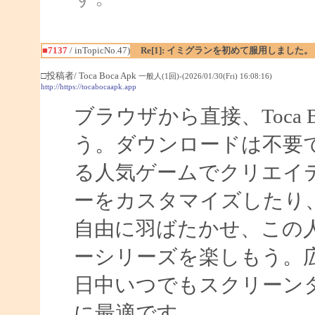
■7137
/ inTopicNo.47)
Re[1]: イミグランを初めて服用しました。
□投稿者/ Toca Boca Apk
一般人(1回)-(2026/01/30(Fri) 16:08:16)
http://https://tocabocaapk.app
ブラウザから直接、Toca
う。ダウンロードは不要です。T
る人気ゲームでクリエイ
ーをカスタマイズしたり
自由に羽ばたかせ、この
ーシリーズを楽しもう。
日中いつでもスクリーン
に最適です。