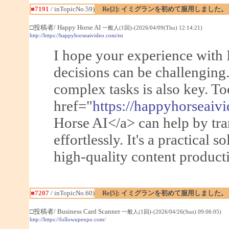
■7191
/ inTopicNo.59)
Re[2]: イミグランを初めて服用しました。
□投稿者/ Happy Horse AI
一般人(1回)-(2026/04/09(Thu) 12:14:21)
http://https://happyhorseaivideo.com/en
I hope your experience with 
decisions can be challenging.
complex tasks is also key. To
href="
https://happyhorseaiv
Horse AI</a> can help by tra
effortlessly. It's a practical s
high-quality content producti
■7207
/ inTopicNo.60)
Re[5]: イミグランを初めて服用しました。
□投稿者/ Business Card Scanner
一般人(1回)-(2026/04/26(Sun) 09:06:05)
http://https://followupexpo.com/