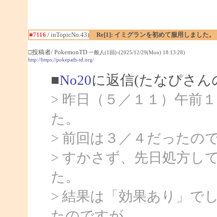
■7116
/ inTopicNo.43)
Re[1]: イミグランを初めて服用しました。
□投稿者/ PokemonTD
一般人(1回)-(2025/12/29(Mon) 18:13:28)
http://https://pokepath-td.org/
■
No20
に返信(たなぴさん
> 昨日（５／１１）午前
た。
> 前回は３／４だったの
> すかさず、先日処方し
た。
> 結果は「効果あり」で
たのですが、