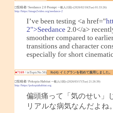
□投稿者/ Seedance 2.0 Prompt
一般人(1回)-(2026/02/10(Tue) 01:33:26)
http://https://image2video.org/seedance-2
I’ve been testing <a href="
ht
2">Seedance
2.0</a> recentl
smoother compared to earlie
transitions and character con
especially for short cinematic
■7169
/ inTopicNo.56)
Re[4]: イミグランを初めて服用しました。
□投稿者/ Pokopia Habitat
一般人(1回)-(2026/03/17(Tue) 21:26:39)
http://https://pokopiahabitat.org
偏頭痛って「気のせい」
リアルな病気なんだよね