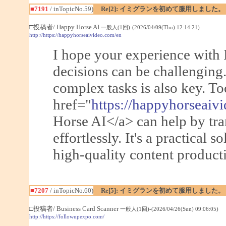
■7191
/ inTopicNo.59)
Re[2]: イミグランを初めて服用しました。
□投稿者/ Happy Horse AI
一般人(1回)-(2026/04/09(Thu) 12:14:21)
http://https://happyhorseaivideo.com/en
I hope your experience with 
decisions can be challenging.
complex tasks is also key. To
href="
https://happyhorseaiv
Horse AI</a> can help by tra
effortlessly. It's a practical s
high-quality content producti
■7207
/ inTopicNo.60)
Re[5]: イミグランを初めて服用しました。
□投稿者/ Business Card Scanner
一般人(1回)-(2026/04/26(Sun) 09:06:05)
http://https://followupexpo.com/