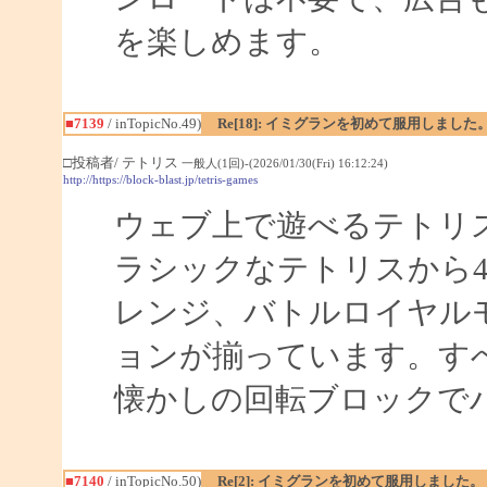
を楽しめます。
■7139
/ inTopicNo.49)
Re[18]: イミグランを初めて服用しました
□投稿者/ テトリス
一般人(1回)-(2026/01/30(Fri) 16:12:24)
http://https://block-blast.jp/tetris-games
ウェブ上で遊べるテトリ
ラシックなテトリスから
レンジ、バトルロイヤルモ
ョンが揃っています。す
懐かしの回転ブロックで
■7140
/ inTopicNo.50)
Re[2]: イミグランを初めて服用しました。