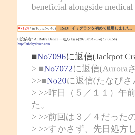
beneficial alongside medical 
■7124
/ inTopicNo.46)
Re[3]: イミグランを初めて服用しました。
□投稿者/ AI Baby Dance
一般人(1回)-(2026/01/17(Sat) 17:06:56)
http://aibabydance.com
■
No7096
に返信(Jackpot C
> ■
No7072
に返信(Auror
>>■
No20
に返信(たなぴさ
> >>昨日（５／１１）
た。
> >>前回は３／４だっ
> >>すかさず、先日処