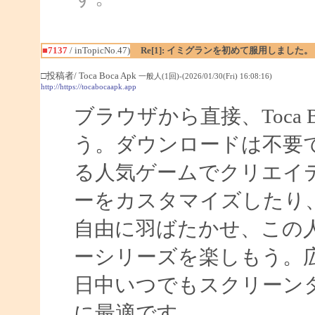
■7137
/ inTopicNo.47)
Re[1]: イミグランを初めて服用しました。
□投稿者/ Toca Boca Apk
一般人(1回)-(2026/01/30(Fri) 16:08:16)
http://https://tocabocaapk.app
ブラウザから直接、Toca
う。ダウンロードは不要です。T
る人気ゲームでクリエイ
ーをカスタマイズしたり
自由に羽ばたかせ、この
ーシリーズを楽しもう。
日中いつでもスクリーン
に最適です。