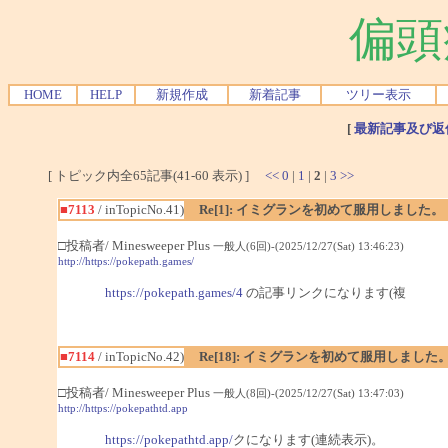
偏頭
HOME
HELP
新規作成
新着記事
ツリー表示
[
最新記事及び返
[ トピック内全65記事(41-60 表示) ]
<<
0
|
1
|
2
|
3
>>
■7113
/ inTopicNo.41)
Re[1]: イミグランを初めて服用しました。
□投稿者/ Minesweeper Plus
一般人(6回)-(2025/12/27(Sat) 13:46:23)
http://https://pokepath.games/
https://pokepath.games/4
の記事リンクになります(複
■7114
/ inTopicNo.42)
Re[18]: イミグランを初めて服用しました
□投稿者/ Minesweeper Plus
一般人(8回)-(2025/12/27(Sat) 13:47:03)
http://https://pokepathtd.app
https://pokepathtd.app/
クになります(連続表示)。