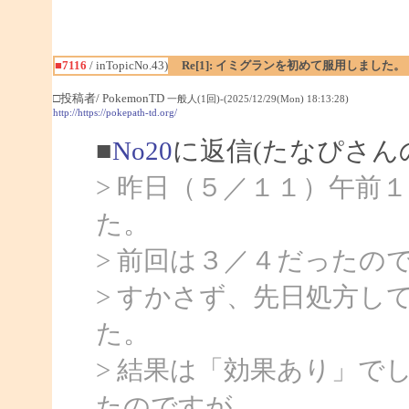
■7116
/ inTopicNo.43)
Re[1]: イミグランを初めて服用しました。
□投稿者/ PokemonTD
一般人(1回)-(2025/12/29(Mon) 18:13:28)
http://https://pokepath-td.org/
■
No20
に返信(たなぴさん
> 昨日（５／１１）午前
た。
> 前回は３／４だったの
> すかさず、先日処方し
た。
> 結果は「効果あり」で
たのですが、