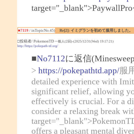
target="_blank">Pa
■7119
/ inTopicNo.45)
Re[2]: イミグランを初めて服用しました。
□投稿者/ PokemonTD
一般人(2回)-(2025/12/31(Wed) 19:17:21)
http://https://pokepath-td.org/
■
No7112
に返信(Mineswee
>
https://pokepathtd.app/
服用し
detailed experience with Imit
significant relief, allowing
effectively is crucial. For a 
consider a relaxing break wi
target="_blank">PokemonTD</
offers a pleasant mental div