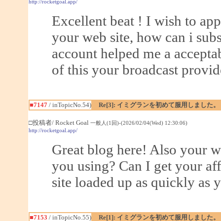
http://rocketgoal.app/
Excellent beat ! I wish to a
your web site, how can i sub
account helped me a acceptabl
of this your broadcast provid
■7147
/ inTopicNo.54)
Re[3]: イミグランを初めて服用しました。
□投稿者/ Rocket Goal
一般人(1回)-(2026/02/04(Wed) 12:30:06)
http://rocketgoal.app/
Great blog here! Also your w
you using? Can I get your aff
site loaded up as quickly as y
■7153
/ inTopicNo.55)
Re[1]: イミグランを初めて服用しました。