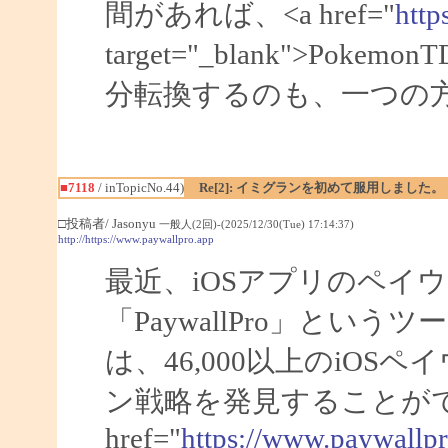
間があれば、<a href="
http
target="_blank">Po
分転換するのも、一つの
■7118
/ inTopicNo.44)
Re[2]: イミグランを初めて服用しました。
□投稿者/ Jasonyu
一般人(2回)-(2025/12/30(Tue) 17:14:37)
http://https://www.paywallpro.app
最近、iOSアプリのペイ
「PaywallPro」と
は、46,000以上のiO
ン戦略を発見することがで
href="
https://www.paywallp