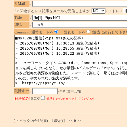
E-Mail
/
└> 関連するレス記事をメールで受信しますか?
/ アドレス
Title
/
URL
/
Comment/ 通常モード->
図表モード->
(適当に改行して下さい
削除キー
/
(半角8文字以内)
解決済み!
BOX/
解決したらチェックしてください!
[ トピック内全1記事(1-1 表示) ] <<
0
>>