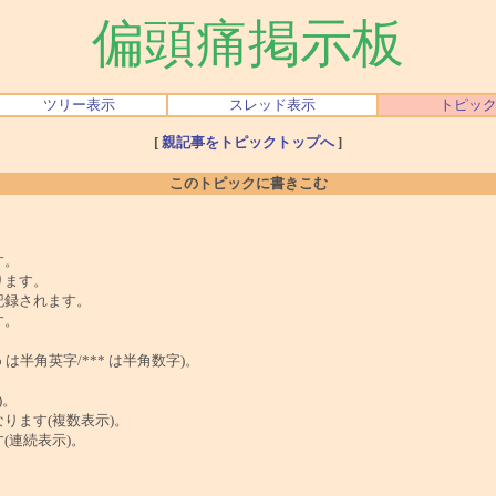
偏頭痛掲示板
ツリー表示
スレッド表示
トピッ
[
親記事をトピックトップへ
]
このトピックに書きこむ
。
す。
ります。
記録されます。
す。
は半角英字/*** は半角数字)。
)。
ンクになります(複数表示)。
ます(連続表示)。