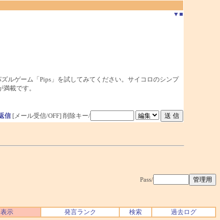
▼
■
最新のパズルゲーム「Pips」を試してみてください。サイコロのシンプ
が満載です。
返信
[メール受信/OFF]
削除キー/
Pass/
ク表示
発言ランク
検索
過去ログ