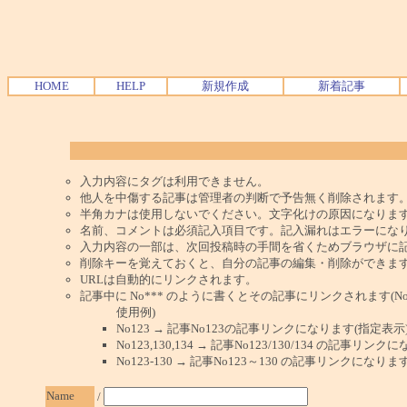
HOME
HELP
新規作成
新着記事
入力内容にタグは利用できません。
他人を中傷する記事は管理者の判断で予告無く削除されます
半角カナは使用しないでください。文字化けの原因になりま
名前、コメントは必須記入項目です。記入漏れはエラーにな
入力内容の一部は、次回投稿時の手間を省くためブラウザに
削除キーを覚えておくと、自分の記事の編集・削除ができま
URLは自動的にリンクされます。
記事中に No*** のように書くとその記事にリンクされます(No 
使用例)
No123 → 記事No123の記事リンクになります(指定表示
No123,130,134 → 記事No123/130/134 の記事リ
No123-130 → 記事No123～130 の記事リンクになり
Name
/