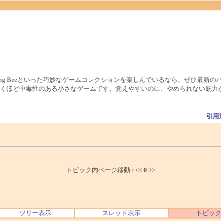
、Spelling Beeといった巧妙なゲームコレクションを楽しんでいるなら、ぜひ
くほど中毒性のある小さなゲームです。覚えやすいのに、やめられない魅力
引用
トピック内ページ移動 / <<
0
>>
ツリー表示
スレッド表示
トピッ