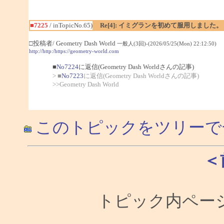
■7225
/ inTopicNo.65)
Re[4]: イミグランを初めて服用しました。
□投稿者/ Geometry Dash World
一般人(3回)-(2026/05/25(Mon) 22:12:50)
http://http:/https://geometry-world.com
■
No7224
に返信(Geometry Dash Worldさんの記事)
> ■
No7223
に返信(Geometry Dash Worldさんの記事)
>>Geometry Dash World
このトピックをツリーで
＜
トピック内ページ