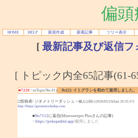
偏頭
HOME
HELP
新規作成
新着記事
ツリー表示
[
最新記事及び返信フ
[ トピック内全65記事(61-6
■7220
/ inTopicNo.61)
Re[2]: イミグランを初めて服用しました。
□投稿者/ ジオメトリーダッシュ
一般人(2回)-(2026/05/23(Sat) 20:35:57)
http://https://geometrydashja.com
■
No7112
に返信(Minesweeper Plusさんの記事)
>
https://pokepathtd.app/
服用しました