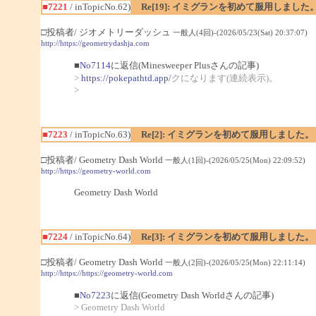
■7221
/ inTopicNo.62)
Re[19]: イミグランを初めて服用しました
□投稿者/ ジオメトリーダッシュ
一般人(4回)-(2026/05/23(Sat) 20:37:07)
http://https://geometrydashja.com
■
No7114
に返信(Minesweeper Plusさんの記事)
>
https://pokepathtd.app/
クになります(連続表示)。
>
■7223
/ inTopicNo.63)
Re[2]: イミグランを初めて服用しました。
□投稿者/ Geometry Dash World
一般人(1回)-(2026/05/25(Mon) 22:09:52)
http://https://geometry-world.com
Geometry Dash World
■7224
/ inTopicNo.64)
Re[3]: イミグランを初めて服用しました。
□投稿者/ Geometry Dash World
一般人(2回)-(2026/05/25(Mon) 22:11:14)
http://https://https://geometry-world.com
■
No7223
に返信(Geometry Dash Worldさんの記事)
> Geometry Dash World