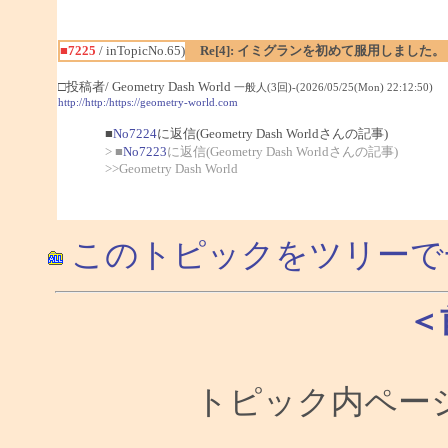
■7225
/ inTopicNo.65)
Re[4]: イミグランを初めて服用しました。
□投稿者/ Geometry Dash World
一般人(3回)-(2026/05/25(Mon) 22:12:50)
http://http:/https://geometry-world.com
■
No7224
に返信(Geometry Dash Worldさんの記事)
> ■
No7223
に返信(Geometry Dash Worldさんの記事)
>>Geometry Dash World
このトピックをツリーで
＜
トピック内ページ