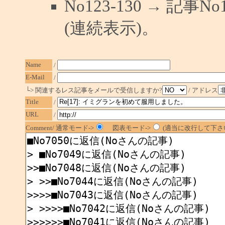
No123-130 → 記
(連続表示)。
Name
/
E-Mail
/
└> 関連するレス記事をメールで受信しますか?
/ アドレス
Title
/
URL
/
Comment/ 通常モード->
図表モード->
(適当に改行して下さい