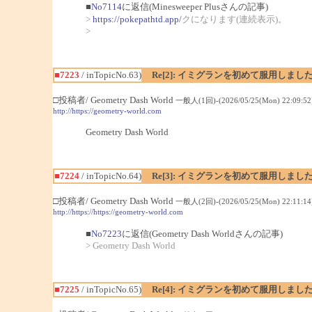
■
No7114
に返信(Minesweeper Plusさんの記事)
>
https://pokepathtd.app/
クになります(連続表示)。
>
■7223
/ inTopicNo.63)
Re[2]: イミグランを初めて服用しまし
□投稿者/ Geometry Dash World
一般人(1回)-(2026/05/25(Mon) 22:09:52
http://https://geometry-world.com
Geometry Dash World
■7224
/ inTopicNo.64)
Re[3]: イミグランを初めて服用しまし
□投稿者/ Geometry Dash World
一般人(2回)-(2026/05/25(Mon) 22:11:14
http://https://https://geometry-world.com
■
No7223
に返信(Geometry Dash Worldさんの記事)
> Geometry Dash World
■7225
/ inTopicNo.65)
Re[4]: イミグランを初めて服用しまし