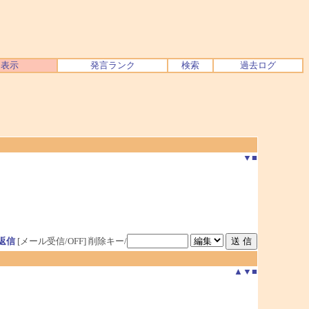
ク表示
発言ランク
検索
過去ログ
▼
■
返信
[メール受信/OFF]
削除キー/
▲
▼
■