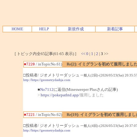
HOME
HELP
新規作成
新着記事
[ トピック内全65記事(61-65 表示) ]
<<
0
|
1
|
2
|
3
>>
■7220
/ inTopicNo.61)
Re[2]: イミグランを初めて服用しまし
□投稿者/ ジオメトリーダッシュ
一般人(2回)-(2026/05/23(Sat) 20:35:57
http://https://geometrydashja.com
■
No7112
に返信(Minesweeper Plusさんの記事)
>
https://pokepathtd.app/
服用しました
■7221
/ inTopicNo.62)
Re[19]: イミグランを初めて服用しま
□投稿者/ ジオメトリーダッシュ
一般人(4回)-(2026/05/23(Sat) 20:37:07
http://https://geometrydashja.com