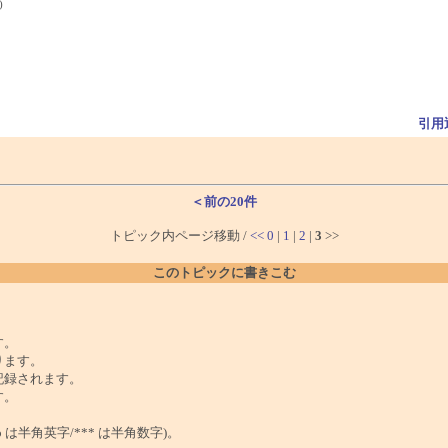
)
引用
＜前の20件
トピック内ページ移動 /
<<
0
|
1
|
2
|
3
>>
このトピックに書きこむ
。
す。
ります。
記録されます。
す。
は半角英字/*** は半角数字)。