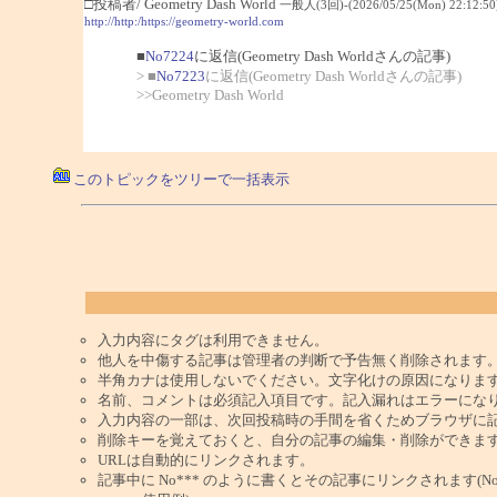
□投稿者/ Geometry Dash World
一般人(3回)-(2026/05/25(Mon) 22:12:50
http://http:/https://geometry-world.com
■
No7224
に返信(Geometry Dash Worldさんの記事)
> ■
No7223
に返信(Geometry Dash Worldさんの記事)
>>Geometry Dash World
このトピックをツリーで一括表示
入力内容にタグは利用できません。
他人を中傷する記事は管理者の判断で予告無く削除されます
半角カナは使用しないでください。文字化けの原因になりま
名前、コメントは必須記入項目です。記入漏れはエラーにな
入力内容の一部は、次回投稿時の手間を省くためブラウザに
削除キーを覚えておくと、自分の記事の編集・削除ができま
URLは自動的にリンクされます。
記事中に No*** のように書くとその記事にリンクされます(No 