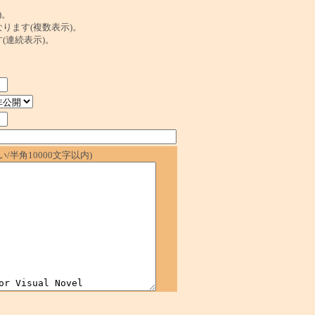
)。
ンクになります(複数表示)。
ます(連続表示)。
/半角10000文字以内)