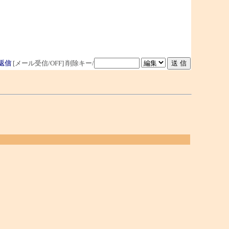
返信
[メール受信/OFF]
削除キー/