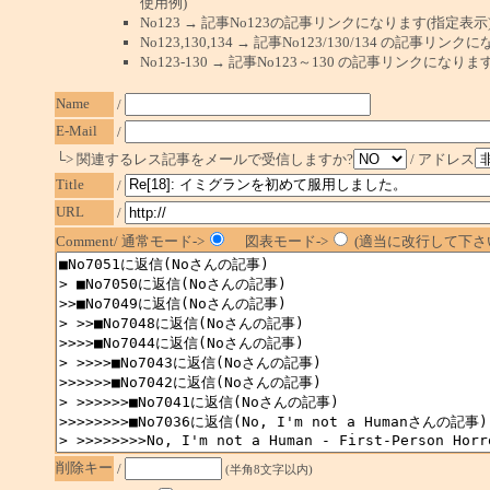
使用例)
No123 → 記事No123の記事リンクになります(指定表示
No123,130,134 → 記事No123/130/134 の記事リ
No123-130 → 記事No123～130 の記事リンクになり
Name
/
E-Mail
/
└> 関連するレス記事をメールで受信しますか?
/ アドレス
Title
/
URL
/
Comment/ 通常モード->
図表モード->
(適当に改行して下さい
削除キー
/
(半角8文字以内)