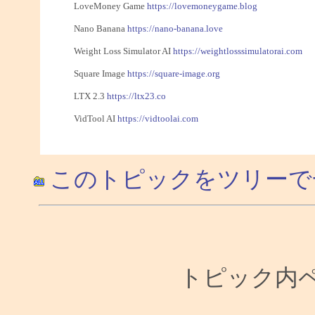
LoveMoney Game
https://lovemoneygame.blog
Nano Banana
https://nano-banana.love
Weight Loss Simulator AI
https://weightlosssimulatorai.com
Square Image
https://square-image.org
LTX 2.3
https://ltx23.co
VidTool AI
https://vidtoolai.com
このトピックをツリーで
トピック内ペー