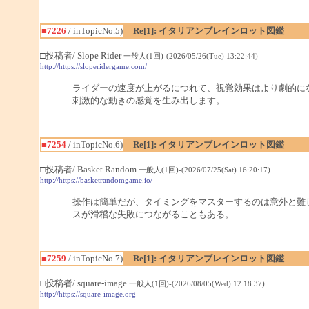
■7226
/ inTopicNo.5)
Re[1]: イタリアンブレインロット図鑑
□投稿者/ Slope Rider
一般人(1回)-(2026/05/26(Tue) 13:22:44)
http://https://sloperidergame.com/
ライダーの速度が上がるにつれて、視覚効果はより劇的に
刺激的な動きの感覚を生み出します。
■7254
/ inTopicNo.6)
Re[1]: イタリアンブレインロット図鑑
□投稿者/ Basket Random
一般人(1回)-(2026/07/25(Sat) 16:20:17)
http://https://basketrandomgame.io/
操作は簡単だが、タイミングをマスターするのは意外と難
スが滑稽な失敗につながることもある。
■7259
/ inTopicNo.7)
Re[1]: イタリアンブレインロット図鑑
□投稿者/ square-image
一般人(1回)-(2026/08/05(Wed) 12:18:37)
http://https://square-image.org