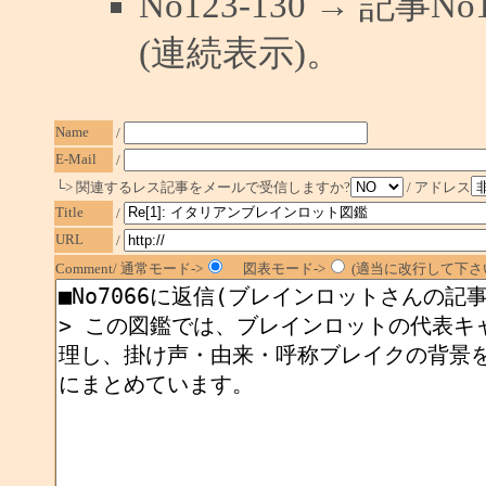
No123-130 → 記
(連続表示)。
Name
/
E-Mail
/
└> 関連するレス記事をメールで受信しますか?
/ アドレス
Title
/
URL
/
Comment/ 通常モード->
図表モード->
(適当に改行して下さい