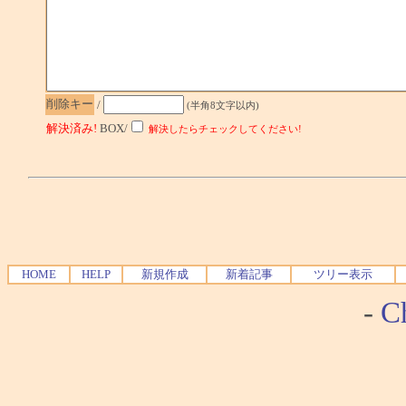
削除キー
/
(半角8文字以内)
解決済み!
BOX/
解決したらチェックしてください!
HOME
HELP
新規作成
新着記事
ツリー表示
-
Ch