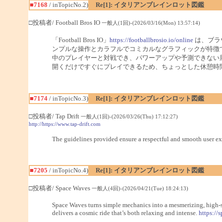
■7168
/ inTopicNo.2)
Re[1]: イタリアンブレインロット図鑑
□投稿者/ Football Bros IO
一般人(1回)-(2026/03/16(Mon) 13:57:14)
「Football Bros IO」
https://footballbrosio.io/online
は、ブラ
ンプルな操作とカラフルでコミカルなグラフィックが特徴
中のプレイヤーと対戦でき、パワーアップや予測できない
開くだけですぐにプレイできるため、ちょっとした休憩時
■7174
/ inTopicNo.3)
Re[1]: イタリアンブレインロット図鑑
□投稿者/ Tap Drift
一般人(1回)-(2026/03/26(Thu) 17:12:27)
http://https://www.tap-drift.com
The guidelines provided ensure a respectful and smooth user ex
■7205
/ inTopicNo.4)
Re[1]: イタリアンブレインロット図鑑
□投稿者/ Space Waves
一般人(4回)-(2026/04/21(Tue) 18:24:13)
Space Waves turns simple mechanics into a mesmerizing, high-sk
delivers a cosmic ride that’s both relaxing and intense.
https://