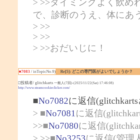
> >>タイミングよく飲
で、診断のうえ、体にあ
> >>
> >>
> >>おだいじに！
■7083
/ inTopicNo.9)
Re[5]: どこの専門医がよいでしょうか？
□投稿者/ glitchkarts
一般人(7回)-(2025/11/22(Sat) 17:46:08)
http://www.steamcookieclicker.com/
■
No7082
に返信(glitchka
> ■
No7081
に返信(glitchk
>>■
No7080
に返信(glitch
> >>■
No3253
に返信(管理