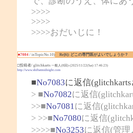
で、診断のうえ、体にあ
>>>>
>>>>
>>>>おだいじに！
■7084
/ inTopicNo.10)
Re[6]: どこの専門医がよいでしょうか？
□投稿者/ glitchkarts
一般人(8回)-(2025/11/22(Sat) 17:46:23)
http://www.shiftatmidnight.com
■
No7083
に返信(glitchka
> ■
No7082
に返信(glitchk
>>■
No7081
に返信(glitch
> >>■
No7080
に返信(glitc
>>>>■
No3253
に返信(管理