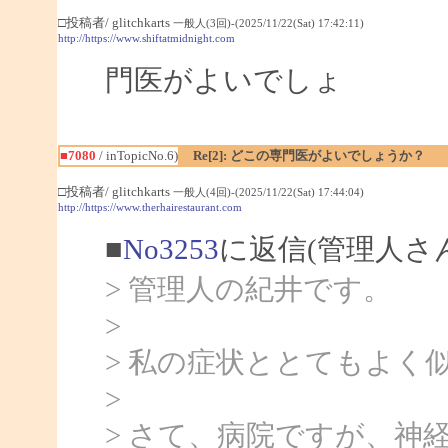
□投稿者/ glitchkarts
一般人(3回)-(2025/11/22(Sat) 17:42:11)
http://https://www.shiftatmidnight.com
門医がよいでしょ
■7080
/ inTopicNo.6)
Re[2]: どこの専門医がよいでしょうか？
□投稿者/ glitchkarts
一般人(4回)-(2025/11/22(Sat) 17:44:04)
http://https://www.therhairestaurant.com
■
No3253
に返信(管理人さ
> 管理人の紀井です。
>
> 私の症状ととてもよ
>
> さて、病院ですが、神