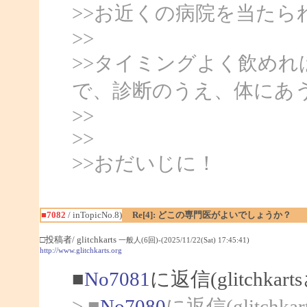
>>お近くの病院を当た
>>
>>タイミングよく飲め
で、診断のうえ、体にあ
>>
>>
>>おだいじに！
■7082
/ inTopicNo.8)
Re[4]: どこの専門医がよいでしょうか？
□投稿者/ glitchkarts
一般人(6回)-(2025/11/22(Sat) 17:45:41)
http://www.glitchkarts.org
■
No7081
に返信(glitchka
> ■
No7080
に返信(glitchk