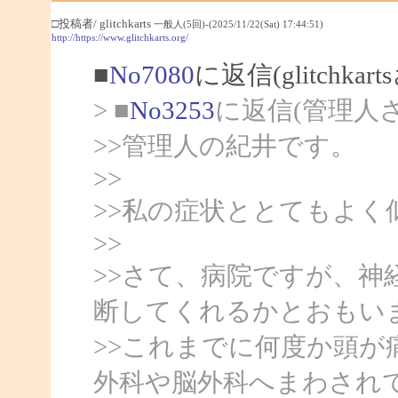
□投稿者/ glitchkarts
一般人(5回)-(2025/11/22(Sat) 17:44:51)
http://https://www.glitchkarts.org/
■
No7080
に返信(glitchka
> ■
No3253
に返信(管理人
>>管理人の紀井です。
>>
>>私の症状ととてもよ
>>
>>さて、病院ですが、神
断してくれるかとおもい
>>これまでに何度か頭が
外科や脳外科へまわされ