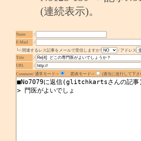
(連続表示)。
Name
/
E-Mail
/
└> 関連するレス記事をメールで受信しますか?
/ アドレス
Title
/
URL
/
Comment/ 通常モード->
図表モード->
(適当に改行して下さい