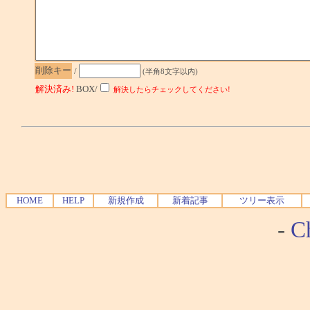
削除キー
/
(半角8文字以内)
解決済み!
BOX/
解決したらチェックしてください!
HOME
HELP
新規作成
新着記事
ツリー表示
-
Ch