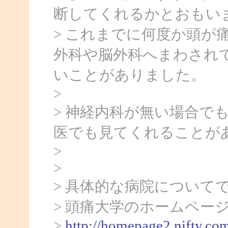
断してくれるかとおもい
> これまでに何度か頭が
外科や脳外科へまわされ
いことがありました。
>
> 神経内科が無い場合で
医でも見てくれることが
>
>
> 具体的な病院について
> 頭痛大学のホームペー
>
http://homepage2.nifty.co