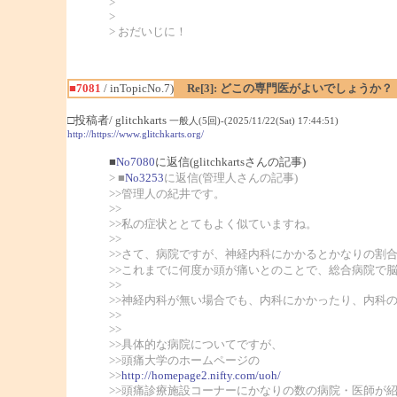
>
>
> おだいじに！
■7081
/ inTopicNo.7)
Re[3]: どこの専門医がよいでしょうか？
□投稿者/ glitchkarts
一般人(5回)-(2025/11/22(Sat) 17:44:51)
http://https://www.glitchkarts.org/
■
No7080
に返信(glitchkartsさんの記事)
> ■
No3253
に返信(管理人さんの記事)
>>管理人の紀井です。
>>
>>私の症状ととてもよく似ていますね。
>>
>>さて、病院ですが、神経内科にかかるとかなりの割
>>これまでに何度か頭が痛いとのことで、総合病院で
>>
>>神経内科が無い場合でも、内科にかかったり、内科
>>
>>
>>具体的な病院についてですが、
>>頭痛大学のホームページの
>>
http://homepage2.nifty.com/uoh/
>>頭痛診療施設コーナーにかなりの数の病院・医師が