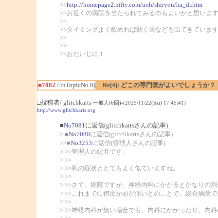
>>
http://homepage2.nifty.com/uoh/shiryou/ha_dr.htm
>>お近くの病院を当たられてみるのもよいかと思いま
>>
>>タイミングよく飲めれば効く薬なども出てきていま
>>
>>
>>おだいじに！
■7082
/ inTopicNo.8)
Re[4]: どこの専門医がよいでしょうか？
□投稿者/ glitchkarts
一般人(6回)-(2025/11/22(Sat) 17:45:41)
http://www.glitchkarts.org
■
No7081
に返信(glitchkartsさんの記事)
> ■
No7080
に返信(glitchkartsさんの記事)
>>■
No3253
に返信(管理人さんの記事)
> >>管理人の紀井です。
> >>
> >>私の症状ととてもよく似ていますね。
> >>
> >>さて、病院ですが、神経内科にかかるとかなりの
> >>これまでに何度か頭が痛いとのことで、総合病
> >>
> >>神経内科が無い場合でも、内科にかかったり、内