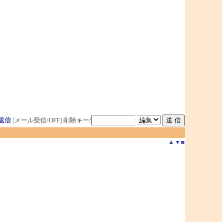
返信
[メール受信/OFF]
削除キー/
▲
▼
■