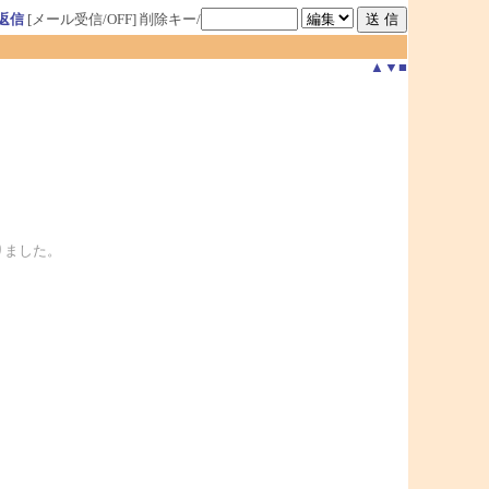
返信
[メール受信/OFF]
削除キー/
▲
▼
■
りました。