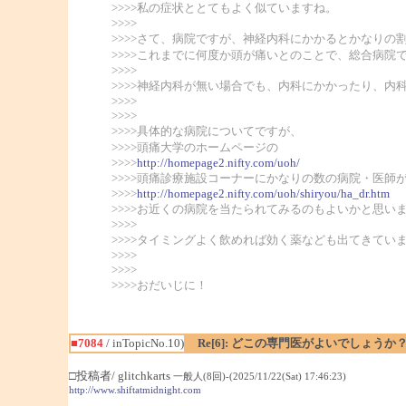
>>>>私の症状ととてもよく似ていますね。
>>>>
>>>>さて、病院ですが、神経内科にかかるとかなりの
>>>>これまでに何度か頭が痛いとのことで、総合病
>>>>
>>>>神経内科が無い場合でも、内科にかかったり、内
>>>>
>>>>
>>>>具体的な病院についてですが、
>>>>頭痛大学のホームページの
>>>>
http://homepage2.nifty.com/uoh/
>>>>頭痛診療施設コーナーにかなりの数の病院・医師
>>>>
http://homepage2.nifty.com/uoh/shiryou/ha_dr.htm
>>>>お近くの病院を当たられてみるのもよいかと思い
>>>>
>>>>タイミングよく飲めれば効く薬なども出てきて
>>>>
>>>>
>>>>おだいじに！
■7084
/ inTopicNo.10)
Re[6]: どこの専門医がよいでしょうか
□投稿者/ glitchkarts
一般人(8回)-(2025/11/22(Sat) 17:46:23)
http://www.shiftatmidnight.com