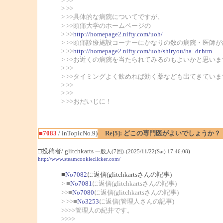
> >>
> >>
> >>具体的な病院についてですが、
> >>頭痛大学のホームページの
> >>
http://homepage2.nifty.com/uoh/
> >>頭痛診療施設コーナーにかなりの数の病院・医師
> >>
http://homepage2.nifty.com/uoh/shiryou/ha_dr.htm
> >>お近くの病院を当たられてみるのもよいかと思いま
> >>
> >>タイミングよく飲めれば効く薬なども出てきてい
> >>
> >>
> >>おだいじに！
■7083
/ inTopicNo.9)
Re[5]: どこの専門医がよいでしょうか？
□投稿者/ glitchkarts
一般人(7回)-(2025/11/22(Sat) 17:46:08)
http://www.steamcookieclicker.com/
■
No7082
に返信(glitchkartsさんの記事)
> ■
No7081
に返信(glitchkartsさんの記事)
>>■
No7080
に返信(glitchkartsさんの記事)
> >>■
No3253
に返信(管理人さんの記事)
>>>>管理人の紀井です。
>>>>