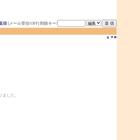
返信
[メール受信/OFF]
削除キー/
▲
▼
■
りました。