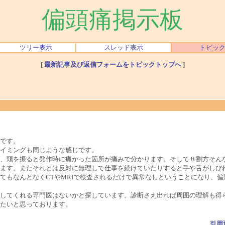
偏頭痛掲示板
ツリー表示
スレッド表示
トピッ
[
最新記事及び返信フォームをトピックトップへ
]
です。
イミングも同じような感じです。
、頭を振ると発作時に痛かった箇所が痛みで分かります。そして８割方そん
ます。またそれとは反対に無理して仕事を続けていたりすると手や舌がしび
もなんとなくCTやMRIで検査されるだけで異常なしということになり、偏
してくれる専門医はないかと探しています。診断さえ出れば周囲の理解も得
たいと思っております。
引用