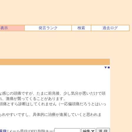
ク表示
発言ランク
検索
過去ログ
▼
■
な感じの頭痛ですが、たまに前兆後、少し気分が悪いだけで頭
れ、激痛が襲ってくることがあります。
頭痛とすら診断はしてくれません（一応偏頭痛だろうとはいっ
られやすいですし、具体的に治療が進展していくと思われま
返信
[メール受信/OFF]
削除キー/