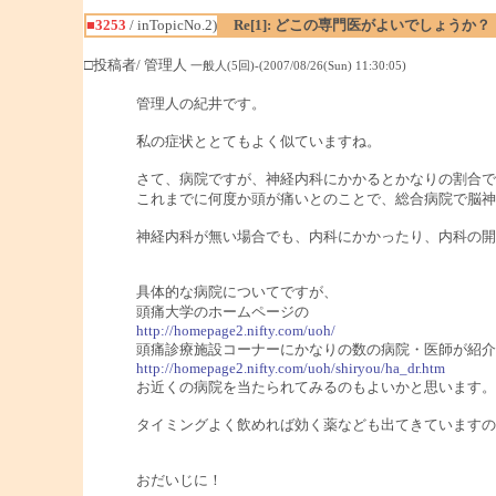
■3253
/ inTopicNo.2)
Re[1]: どこの専門医がよいでしょうか？
□投稿者/ 管理人
一般人(5回)-(2007/08/26(Sun) 11:30:05)
管理人の紀井です。
私の症状ととてもよく似ていますね。
さて、病院ですが、神経内科にかかるとかなりの割合で
これまでに何度か頭が痛いとのことで、総合病院で脳神
神経内科が無い場合でも、内科にかかったり、内科の開
具体的な病院についてですが、
頭痛大学のホームページの
http://homepage2.nifty.com/uoh/
頭痛診療施設コーナーにかなりの数の病院・医師が紹介
http://homepage2.nifty.com/uoh/shiryou/ha_dr.htm
お近くの病院を当たられてみるのもよいかと思います。
タイミングよく飲めれば効く薬なども出てきていますの
おだいじに！