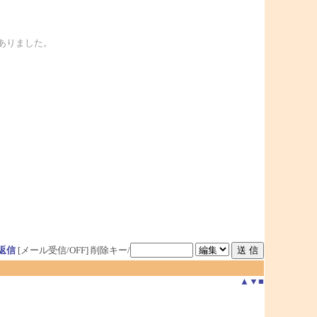
ありました。
返信
[メール受信/OFF]
削除キー/
▲
▼
■