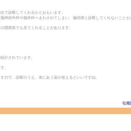
割合で診断してくれるかとおもいます。
院で脳神経外科や脳外科へまわされてしまい、偏頭痛と診断してくれないことが
科の開業医でも見てくれることがあります。
が紹介されています。
ます。
いますので、診断のうえ、体にあう薬が使えるといいですね。
引用
？