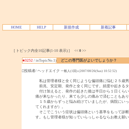
HOME
HELP
新規作成
新着記事
[ トピック内全10記事(1-10 表示) ] <<
0
>>
■3252
/ inTopicNo.1)
どこの専門医がよいでしょうか？
□投稿者/ ヘッドエイク
一般人(1回)-(2007/08/26(Sun) 10:52:52)
私は管理者様と全く同じような偏頭痛に悩む２５歳男
前兆、安定期、発作と全く同じです。頻度や起きるタ
付け加えると、発作の起きた後は半日から１日くらい
痛が来なかったり、来ても少しの痛みで済むこともあり
１５歳からずっと悩み続けていましたが、病院にいって
てくれますが）。
そこでこういう症状は偏頭痛という基準をもって診断
す。もし管理者様が知っていらっしゃるならお教え願い