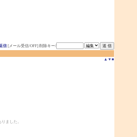
返信
[メール受信/OFF]
削除キー/
▲
▼
■
ありました。