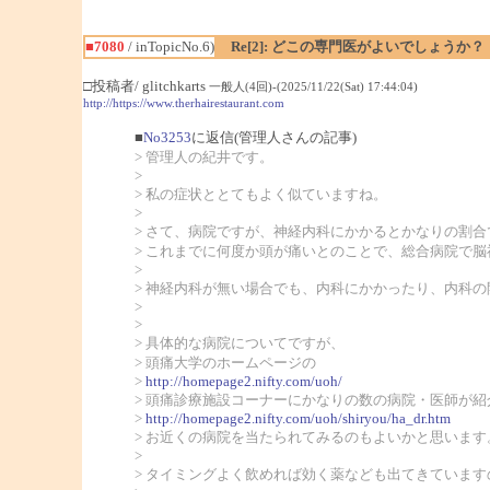
■7080
/ inTopicNo.6)
Re[2]: どこの専門医がよいでしょうか？
□投稿者/ glitchkarts
一般人(4回)-(2025/11/22(Sat) 17:44:04)
http://https://www.therhairestaurant.com
■
No3253
に返信(管理人さんの記事)
> 管理人の紀井です。
>
> 私の症状ととてもよく似ていますね。
>
> さて、病院ですが、神経内科にかかるとかなりの割
> これまでに何度か頭が痛いとのことで、総合病院で
>
> 神経内科が無い場合でも、内科にかかったり、内科
>
>
> 具体的な病院についてですが、
> 頭痛大学のホームページの
>
http://homepage2.nifty.com/uoh/
> 頭痛診療施設コーナーにかなりの数の病院・医師が
>
http://homepage2.nifty.com/uoh/shiryou/ha_dr.htm
> お近くの病院を当たられてみるのもよいかと思います
>
> タイミングよく飲めれば効く薬なども出てきていま