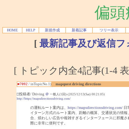
偏頭
HOME
HELP
新規作成
新着記事
ツリー表示
[
最新記事及び返信フ
[ トピック内全4記事(1-4 表
■7092
/ inTopicNo.1)
mapquest driving directions
□投稿者/ Driving
＠
一般人(1回)-(2025/12/13(Sat) 00:21:05)
http://https://mapsdirectionsdriving.com/
の運転ルート案内は、
https://mapsdirectionsdriving.com/
日
イターン方式のルート案内、距離の概算、交通状況の情報
合、煩わしい広告や複雑すぎるインターフェースに邪魔さ
際に非常に便利です。