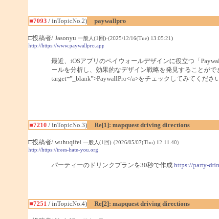
■7093
/ inTopicNo.2)
paywallpro
□投稿者/ Jasonyu
一般人(1回)-(2025/12/16(Tue) 13:05:21)
http://https://www.paywallpro.app
最近、iOSアプリのペイウォールデザインに役立つ「Paywal
ールを分析し、効果的なデザイン戦略を発見することができます
target="_blank">PaywallPro</a>をチェックしてみてくだ
■7210
/ inTopicNo.3)
Re[1]: mapquest driving directions
□投稿者/ wuhuqifei
一般人(1回)-(2026/05/07(Thu) 12:11:40)
http://https://trees-hate-you.org
パーティーのドリンクプランを30秒で作成
https://party-dri
■7251
/ inTopicNo.4)
Re[2]: mapquest driving directions