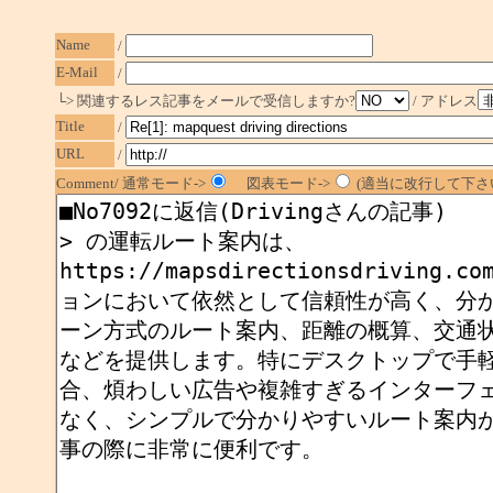
Name
/
E-Mail
/
└> 関連するレス記事をメールで受信しますか?
/ アドレス
Title
/
URL
/
Comment/ 通常モード->
図表モード->
(適当に改行して下さい