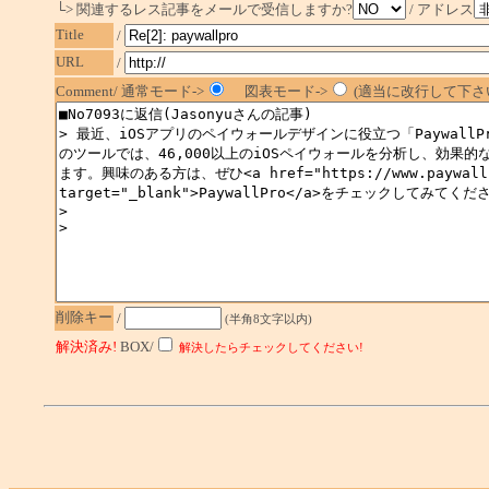
└> 関連するレス記事をメールで受信しますか?
/ アドレス
Title
/
URL
/
Comment/ 通常モード->
図表モード->
(適当に改行して下さい
削除キー
/
(半角8文字以内)
解決済み!
BOX/
解決したらチェックしてください!