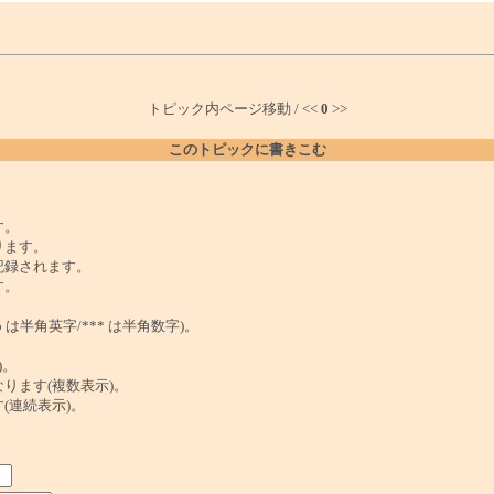
トピック内ページ移動 / <<
0
>>
このトピックに書きこむ
。
す。
ります。
記録されます。
す。
は半角英字/*** は半角数字)。
)。
ンクになります(複数表示)。
ます(連続表示)。