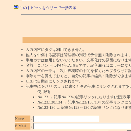
このトピックをツリーで一括表示
入力内容にタグは利用できません。
他人を中傷する記事は管理者の判断で予告無く削除されます
半角カナは使用しないでください。文字化けの原因になりま
名前、コメントは必須記入項目です。記入漏れはエラーにな
入力内容の一部は、次回投稿時の手間を省くためブラウザに
削除キーを覚えておくと、自分の記事の編集・削除ができま
URLは自動的にリンクされます。
記事中に No*** のように書くとその記事にリンクされます(No 
使用例)
No123 → 記事No123の記事リンクになります(指定表示
No123,130,134 → 記事No123/130/134 の記事リ
No123-130 → 記事No123～130 の記事リンクになり
Name
/
E-Mail
/