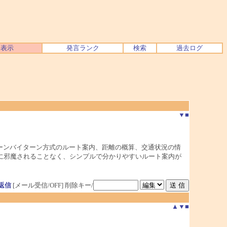
ク表示
発言ランク
検索
過去ログ
▼
■
ーンバイターン方式のルート案内、距離の概算、交通状況の情
に邪魔されることなく、シンプルで分かりやすいルート案内が
返信
[メール受信/OFF]
削除キー/
▲
▼
■