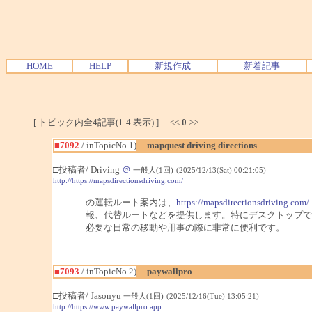
HOME
HELP
新規作成
新着記事
[ トピック内全4記事(1-4 表示) ] <<
0
>>
■7092
/ inTopicNo.1)
mapquest driving directions
□投稿者/ Driving
＠
一般人(1回)-(2025/12/13(Sat) 00:21:05)
http://https://mapsdirectionsdriving.com/
の運転ルート案内は、
https://mapsdirectionsdriving.com/
報、代替ルートなどを提供します。特にデスクトップで
必要な日常の移動や用事の際に非常に便利です。
■7093
/ inTopicNo.2)
paywallpro
□投稿者/ Jasonyu
一般人(1回)-(2025/12/16(Tue) 13:05:21)
http://https://www.paywallpro.app