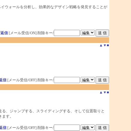
iOSペイウォールを分析し、効果的なデザイン戦略を発見することが
用返信
[メール受信/ON]
削除キー/
▲
▼
■
返信
[メール受信/OFF]
削除キー/
▲
▼
■
走る、ジャンプする、スライディングする、そして位置取りと
きます。
返信
[メール受信/OFF]
削除キー/