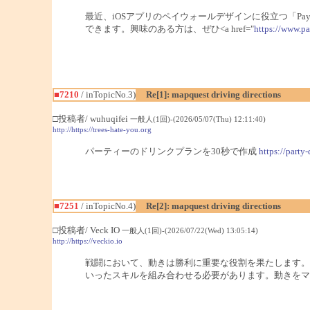
最近、iOSアプリのペイウォールデザインに役立つ「Pay
できます。興味のある方は、ぜひ<a href="
https://www.pa
■7210
/ inTopicNo.3)
Re[1]: mapquest driving directions
□投稿者/ wuhuqifei
一般人(1回)-(2026/05/07(Thu) 12:11:40)
http://https://trees-hate-you.org
パーティーのドリンクプランを30秒で作成
https://party-
■7251
/ inTopicNo.4)
Re[2]: mapquest driving directions
□投稿者/ Veck IO
一般人(1回)-(2026/07/22(Wed) 13:05:14)
http://https://veckio.io
戦闘において、動きは勝利に重要な役割を果たします。
いったスキルを組み合わせる必要があります。動きをマ