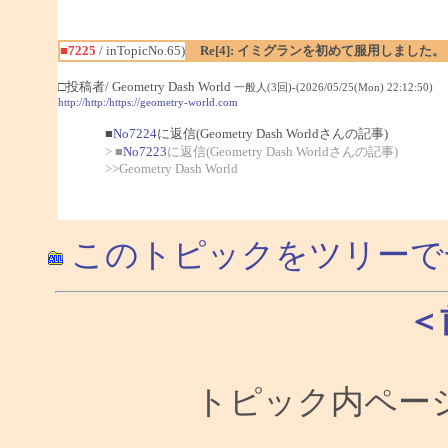
■7225
/ inTopicNo.65)
Re[4]: イミグランを初めて服用しました。
□投稿者/ Geometry Dash World
一般人(3回)-(2026/05/25(Mon) 22:12:50)
http://http:/https://geometry-world.com
■
No7224
に返信(Geometry Dash Worldさんの記事)
> ■
No7223
に返信(Geometry Dash Worldさんの記事)
>>Geometry Dash World
このトピックをツリーで
＜
トピック内ページ