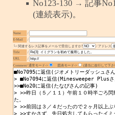
No123-130 → 記
(連続表示)。
Name
/
E-Mail
/
└> 関連するレス記事をメールで受信しますか?
/ アドレス
Title
/
URL
/
Comment/ 通常モード->
図表モード->
(適当に改行して下さい