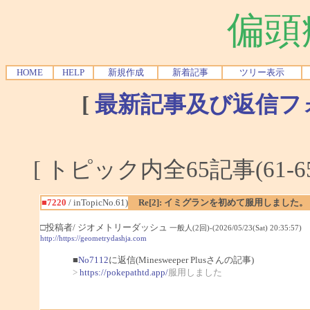
偏頭
HOME
HELP
新規作成
新着記事
ツリー表示
[
最新記事及び返信フ
[ トピック内全65記事(61-6
■7220
/ inTopicNo.61)
Re[2]: イミグランを初めて服用しました。
□投稿者/ ジオメトリーダッシュ
一般人(2回)-(2026/05/23(Sat) 20:35:57)
http://https://geometrydashja.com
■
No7112
に返信(Minesweeper Plusさんの記事)
>
https://pokepathtd.app/
服用しました