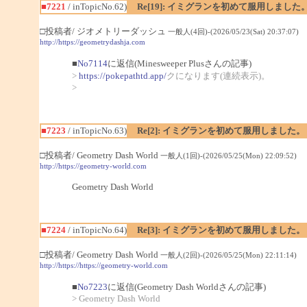
■7221
/ inTopicNo.62)
Re[19]: イミグランを初めて服用しました
□投稿者/ ジオメトリーダッシュ
一般人(4回)-(2026/05/23(Sat) 20:37:07)
http://https://geometrydashja.com
■
No7114
に返信(Minesweeper Plusさんの記事)
>
https://pokepathtd.app/
クになります(連続表示)。
>
■7223
/ inTopicNo.63)
Re[2]: イミグランを初めて服用しました。
□投稿者/ Geometry Dash World
一般人(1回)-(2026/05/25(Mon) 22:09:52)
http://https://geometry-world.com
Geometry Dash World
■7224
/ inTopicNo.64)
Re[3]: イミグランを初めて服用しました。
□投稿者/ Geometry Dash World
一般人(2回)-(2026/05/25(Mon) 22:11:14)
http://https://https://geometry-world.com
■
No7223
に返信(Geometry Dash Worldさんの記事)
> Geometry Dash World