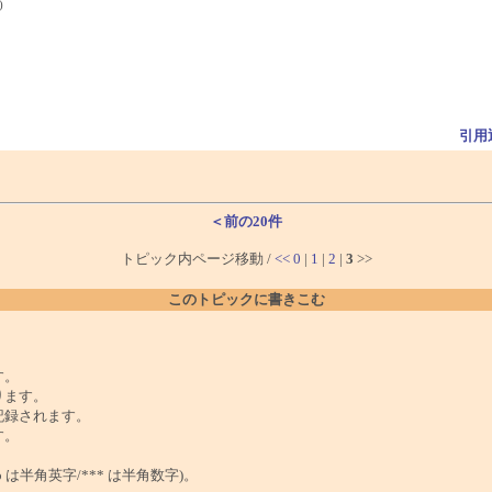
)
引用
＜前の20件
トピック内ページ移動 /
<<
0
|
1
|
2
|
3
>>
このトピックに書きこむ
。
す。
ります。
記録されます。
す。
は半角英字/*** は半角数字)。