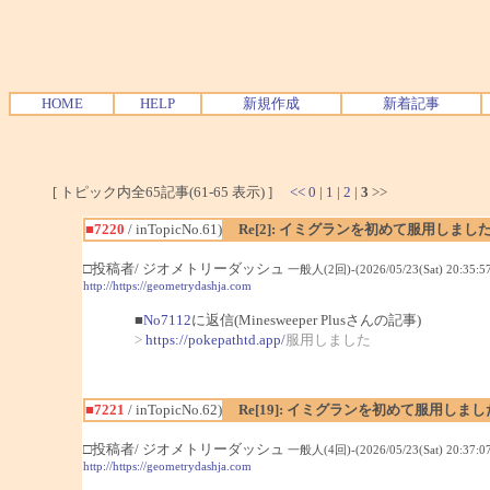
HOME
HELP
新規作成
新着記事
[ トピック内全65記事(61-65 表示) ]
<<
0
|
1
|
2
|
3
>>
■7220
/ inTopicNo.61)
Re[2]: イミグランを初めて服用しまし
□投稿者/ ジオメトリーダッシュ
一般人(2回)-(2026/05/23(Sat) 20:35:57
http://https://geometrydashja.com
■
No7112
に返信(Minesweeper Plusさんの記事)
>
https://pokepathtd.app/
服用しました
■7221
/ inTopicNo.62)
Re[19]: イミグランを初めて服用しま
□投稿者/ ジオメトリーダッシュ
一般人(4回)-(2026/05/23(Sat) 20:37:07
http://https://geometrydashja.com