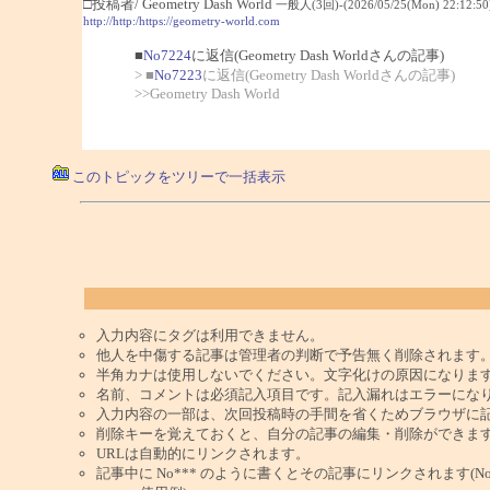
□投稿者/ Geometry Dash World
一般人(3回)-(2026/05/25(Mon) 22:12:50
http://http:/https://geometry-world.com
■
No7224
に返信(Geometry Dash Worldさんの記事)
> ■
No7223
に返信(Geometry Dash Worldさんの記事)
>>Geometry Dash World
このトピックをツリーで一括表示
入力内容にタグは利用できません。
他人を中傷する記事は管理者の判断で予告無く削除されます
半角カナは使用しないでください。文字化けの原因になりま
名前、コメントは必須記入項目です。記入漏れはエラーにな
入力内容の一部は、次回投稿時の手間を省くためブラウザに
削除キーを覚えておくと、自分の記事の編集・削除ができま
URLは自動的にリンクされます。
記事中に No*** のように書くとその記事にリンクされます(No 