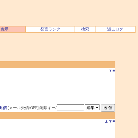
ク表示
発言ランク
検索
過去ログ
▼
■
返信
[メール受信/OFF]
削除キー/
▲
▼
■