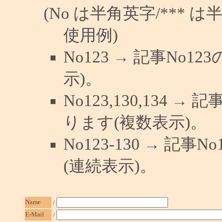
(No は半角英字/*** は
使用例)
No123 → 記事No
示)。
No123,130,134 →
ります(複数表示)。
No123-130 → 記
(連続表示)。
Name
/
E-Mail
/