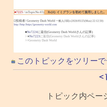
■7225
/ inTopicNo.65)
Re[4]: イミグランを初めて服用しました。
□投稿者/ Geometry Dash World
一般人(3回)-(2026/05/25(Mon) 22:12:50)
http://http:/https://geometry-world.com
■
No7224
に返信(Geometry Dash Worldさんの記事)
> ■
No7223
に返信(Geometry Dash Worldさんの記事)
>>Geometry Dash World
このトピックをツリーで
＜
トピック内ページ