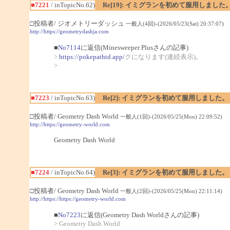
■7221
/ inTopicNo.62)
Re[19]: イミグランを初めて服用しました
□投稿者/ ジオメトリーダッシュ
一般人(4回)-(2026/05/23(Sat) 20:37:07)
http://https://geometrydashja.com
■
No7114
に返信(Minesweeper Plusさんの記事)
>
https://pokepathtd.app/
クになります(連続表示)。
>
■7223
/ inTopicNo.63)
Re[2]: イミグランを初めて服用しました。
□投稿者/ Geometry Dash World
一般人(1回)-(2026/05/25(Mon) 22:09:52)
http://https://geometry-world.com
Geometry Dash World
■7224
/ inTopicNo.64)
Re[3]: イミグランを初めて服用しました。
□投稿者/ Geometry Dash World
一般人(2回)-(2026/05/25(Mon) 22:11:14)
http://https://https://geometry-world.com
■
No7223
に返信(Geometry Dash Worldさんの記事)
> Geometry Dash World