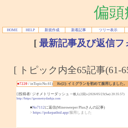
偏頭
HOME
HELP
新規作成
新着記事
ツリー表示
[
最新記事及び返信フ
[ トピック内全65記事(61-6
■7220
/ inTopicNo.61)
Re[2]: イミグランを初めて服用しました。
□投稿者/ ジオメトリーダッシュ
一般人(2回)-(2026/05/23(Sat) 20:35:57)
http://https://geometrydashja.com
■
No7112
に返信(Minesweeper Plusさんの記事)
>
https://pokepathtd.app/
服用しました