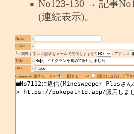
No123-130 → 記
(連続表示)。
Name
/
E-Mail
/
└> 関連するレス記事をメールで受信しますか?
/ アドレス
Title
/
URL
/
Comment/ 通常モード->
図表モード->
(適当に改行して下さい