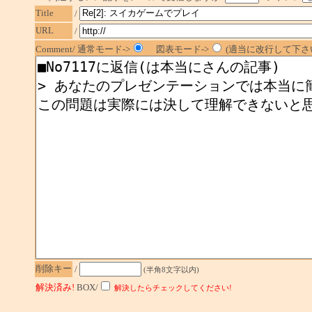
Title
/
URL
/
Comment/ 通常モード->
図表モード->
(適当に改行して下さい
削除キー
/
(半角8文字以内)
解決済み!
BOX/
解決したらチェックしてください!