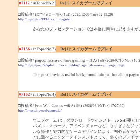
■7117
/ inTopicNo.2)
Re[1]: スイカゲームでプレイ
□投稿者/ は本当に
一般人(1回)-(2025/12/30(Tue) 02:13:28)
http://https://lsm999dna.com/register
あなたのプレゼンテーションでは本当に簡単に思えますが
■7156
/ inTopicNo.3)
Re[1]: スイカゲームでプレイ
□投稿者/ pagcor license online gaming
一般人(1回)-(2026/02/16(Mon) 15:2
http://https://juan365philippines.com/blog/pagcor-license-online-gaming/
This post provides useful background information about pagcor 
■7162
/ inTopicNo.4)
Re[1]: スイカゲームでプレイ
□投稿者/ Free Web Games
一般人(1回)-(2026/03/10(Tue) 17:27:09)
http://https://freewebgames.io/
ウェブゲーム は、ダウンロードやインストールを必要と
パズル、スポーツ、アドベンチャーなど、さまざまなジャ
ルな操作と魅力的なゲームデザインにより、初心者からゲー
ぐに遊べるエンターテインメントとして、多くのプレイヤ