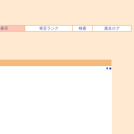
ク表示
発言ランク
検索
過去ログ
▼
■