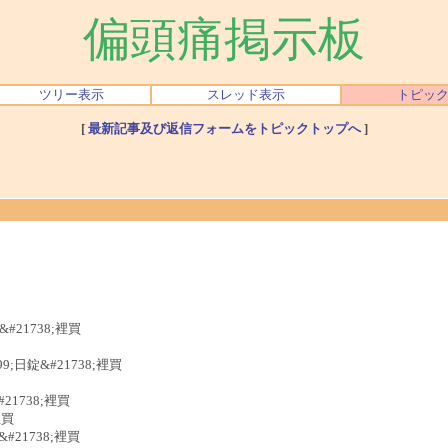
偏頭痛掲示板
ツリー表示
スレッド表示
トピッ
[
最新記事及び返信フォームをトピックトップへ
]
#21738;裡買
99;日錠&#21738;裡買
21738;裡買
裡買
#21738;裡買