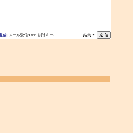
返信
[メール受信/OFF]
削除キー/