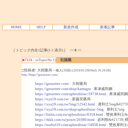
HOME
HELP
新規作成
新着記事
[ トピック内全1記事(1-1 表示) ] <<
0
>>
■7131
/ inTopicNo.1)
壯陽藥
□投稿者/ 大樹藥局
一般人(30回)-(2026/01/28(Wed) 16:26:08)
http://https://greaotree.com/
https://greaotree.com/
: 大樹藥局
https://greaotree.com/shop/kamagra
: 果凍威而鋼
https://greaotree.com/aphrodisiac/19738.html
: 果凍威而鋼&
https://xya19.com.tw/
: 新義安藥局
https://xya19.com.tw/5mg/12542.html
: 犀利士5mg&#275
https://xya19.com.tw/shop/aphrodisiac-5mg
: 犀利士5mg
https://linlin.com.tw/aphrodisiac/6318.html
: 雙效犀利士&#
https://rkkk.com.tw/poxet/20380.html
: 必利勁&#21738;
https://norbel19.com/aphrodisiac/14958.html
: 雙效犀利士&