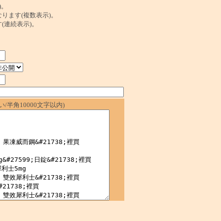
)。
ンクになります(複数表示)。
ます(連続表示)。
/半角10000文字以内)