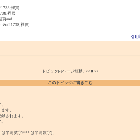
1738;裡買
738;裡買
裡買aad
&#21738;裡買
引用
トピック内ページ移動 / <<
0
>>
このトピックに書きこむ
。
す。
ります。
記録されます。
す。
は半角英字/*** は半角数字)。