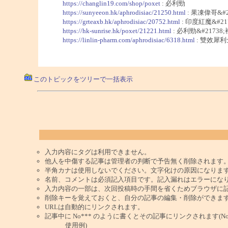
https://changlin19.com/shop/poxet
: 必利勁
https://sunyeeon.hk/aphrodisiac/21250.html
: 果凍偉哥&#2
https://grteaxb.hk/aphrodisiac/20752.html
: 印度紅魔&#21
https://hk-sunrise.hk/poxet/21221.html
: 必利勁&#21738;
https://linlin-pharm.com/aphrodisiac/6318.html
: 雙效犀利士
このトピックをツリーで一括表示
入力内容にタグは利用できません。
他人を中傷する記事は管理者の判断で予告無く削除されます
半角カナは使用しないでください。文字化けの原因になりま
名前、コメントは必須記入項目です。記入漏れはエラーにな
入力内容の一部は、次回投稿時の手間を省くためブラウザに
削除キーを覚えておくと、自分の記事の編集・削除ができま
URLは自動的にリンクされます。
記事中に No*** のように書くとその記事にリンクされます(No 
使用例)