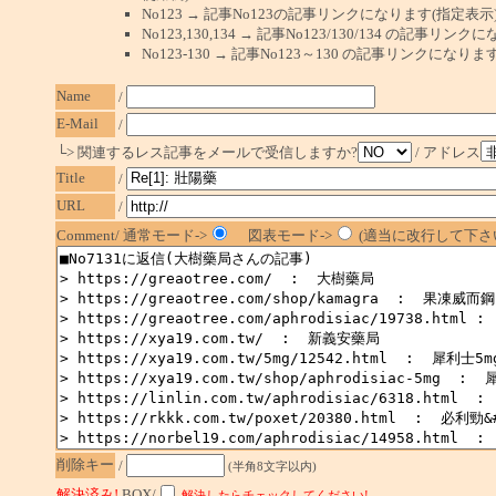
No123 → 記事No123の記事リンクになります(指定表示
No123,130,134 → 記事No123/130/134 の記事リ
No123-130 → 記事No123～130 の記事リンクになり
Name
/
E-Mail
/
└> 関連するレス記事をメールで受信しますか?
/ アドレス
Title
/
URL
/
Comment/ 通常モード->
図表モード->
(適当に改行して下さい
削除キー
/
(半角8文字以内)
解決済み!
BOX/
解決したらチェックしてください!