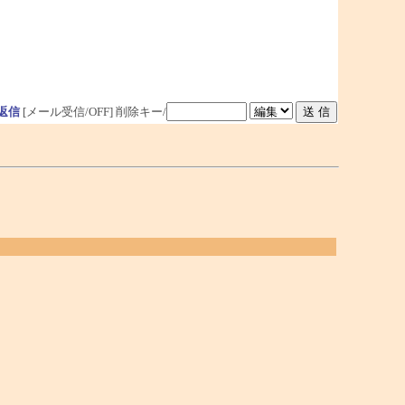
返信
[メール受信/OFF]
削除キー/