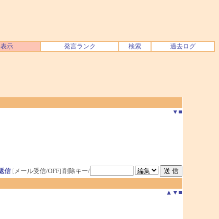
ク表示
発言ランク
検索
過去ログ
▼
■
返信
[メール受信/OFF]
削除キー/
▲
▼
■