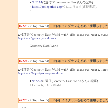
■
No7114
に返信(Minesweeper Plusさんの記事)
>
https://pokepathtd.app/
クになります(連続表示)。
>
■7223
/ inTopicNo.63)
Re[2]: イミグランを初めて服用しまし
□投稿者/ Geometry Dash World
一般人(1回)-(2026/05/25(Mon) 22:09:52
http://https://geometry-world.com
Geometry Dash World
■7224
/ inTopicNo.64)
Re[3]: イミグランを初めて服用しまし
□投稿者/ Geometry Dash World
一般人(2回)-(2026/05/25(Mon) 22:11:14
http://https://https://geometry-world.com
■
No7223
に返信(Geometry Dash Worldさんの記事)
> Geometry Dash World
■7225
/ inTopicNo.65)
Re[4]: イミグランを初めて服用しまし