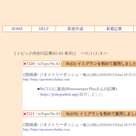
HOME
HELP
新規作成
新着記事
[ トピック内全65記事(61-65 表示) ]
<<
0
|
1
|
2
|
3
>>
■7220
/ inTopicNo.61)
Re[2]: イミグランを初めて服用しまし
□投稿者/ ジオメトリーダッシュ
一般人(2回)-(2026/05/23(Sat) 20:35:57
http://https://geometrydashja.com
■
No7112
に返信(Minesweeper Plusさんの記事)
>
https://pokepathtd.app/
服用しました
■7221
/ inTopicNo.62)
Re[19]: イミグランを初めて服用しま
□投稿者/ ジオメトリーダッシュ
一般人(4回)-(2026/05/23(Sat) 20:37:07
http://https://geometrydashja.com