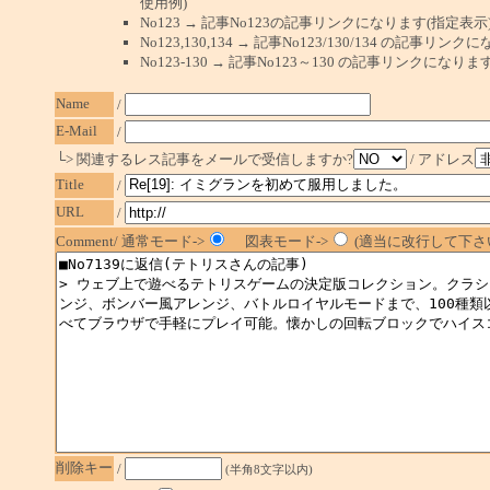
使用例)
No123 → 記事No123の記事リンクになります(指定表示
No123,130,134 → 記事No123/130/134 の記事リ
No123-130 → 記事No123～130 の記事リンクになり
Name
/
E-Mail
/
└> 関連するレス記事をメールで受信しますか?
/ アドレス
Title
/
URL
/
Comment/ 通常モード->
図表モード->
(適当に改行して下さい
削除キー
/
(半角8文字以内)