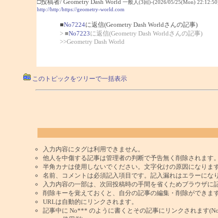
□投稿者/ Geometry Dash World
一般人(3回)-(2026/05/25(Mon) 22:12:50
http://http:/https://geometry-world.com
■
No7224
に返信(Geometry Dash Worldさんの記事)
> ■
No7223
に返信(Geometry Dash Worldさんの記事)
>>Geometry Dash World
このトピックをツリーで一括表示
入力内容にタグは利用できません。
他人を中傷する記事は管理者の判断で予告無く削除されます
半角カナは使用しないでください。文字化けの原因になりま
名前、コメントは必須記入項目です。記入漏れはエラーにな
入力内容の一部は、次回投稿時の手間を省くためブラウザに
削除キーを覚えておくと、自分の記事の編集・削除ができま
URLは自動的にリンクされます。
記事中に No*** のように書くとその記事にリンクされます(No 