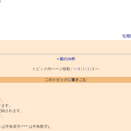
)
引用
＜前の20件
トピック内ページ移動 /
<<
0
|
1
|
2
|
3
>>
このトピックに書きこむ
。
す。
ります。
記録されます。
す。
は半角英字/*** は半角数字)。