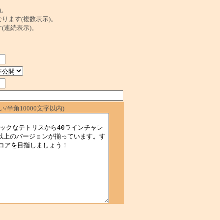
)。
ンクになります(複数表示)。
ます(連続表示)。
/半角10000文字以内)