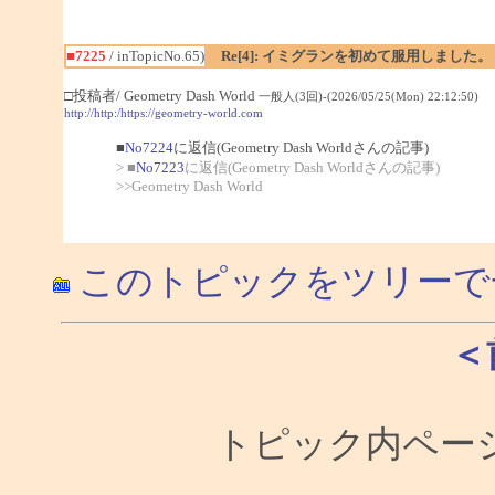
■7225
/ inTopicNo.65)
Re[4]: イミグランを初めて服用しました。
□投稿者/ Geometry Dash World
一般人(3回)-(2026/05/25(Mon) 22:12:50)
http://http:/https://geometry-world.com
■
No7224
に返信(Geometry Dash Worldさんの記事)
> ■
No7223
に返信(Geometry Dash Worldさんの記事)
>>Geometry Dash World
このトピックをツリーで
＜
トピック内ページ