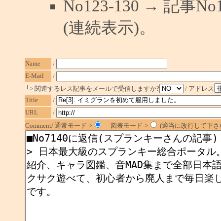
No123-130 → 記
(連続表示)。
Name
/
E-Mail
/
└> 関連するレス記事をメールで受信しますか?
/ アドレス
Title
/
URL
/
Comment/ 通常モード->
図表モード->
(適当に改行して下さい