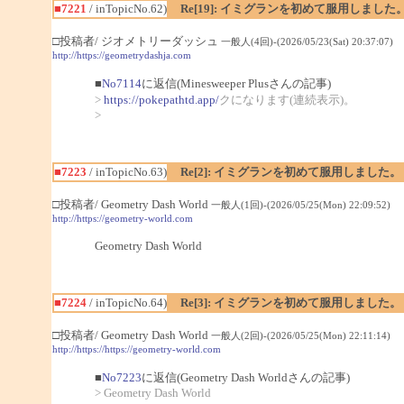
■7221
/ inTopicNo.62)
Re[19]: イミグランを初めて服用しました
□投稿者/ ジオメトリーダッシュ
一般人(4回)-(2026/05/23(Sat) 20:37:07)
http://https://geometrydashja.com
■
No7114
に返信(Minesweeper Plusさんの記事)
>
https://pokepathtd.app/
クになります(連続表示)。
>
■7223
/ inTopicNo.63)
Re[2]: イミグランを初めて服用しました。
□投稿者/ Geometry Dash World
一般人(1回)-(2026/05/25(Mon) 22:09:52)
http://https://geometry-world.com
Geometry Dash World
■7224
/ inTopicNo.64)
Re[3]: イミグランを初めて服用しました。
□投稿者/ Geometry Dash World
一般人(2回)-(2026/05/25(Mon) 22:11:14)
http://https://https://geometry-world.com
■
No7223
に返信(Geometry Dash Worldさんの記事)
> Geometry Dash World