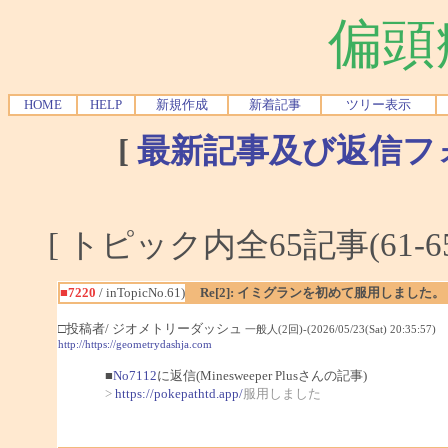
偏頭
HOME
HELP
新規作成
新着記事
ツリー表示
[
最新記事及び返信フ
[ トピック内全65記事(61-6
■7220
/ inTopicNo.61)
Re[2]: イミグランを初めて服用しました。
□投稿者/ ジオメトリーダッシュ
一般人(2回)-(2026/05/23(Sat) 20:35:57)
http://https://geometrydashja.com
■
No7112
に返信(Minesweeper Plusさんの記事)
>
https://pokepathtd.app/
服用しました