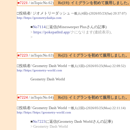
■7221
/ inTopicNo.62)
Re[19]: イミグランを初めて服用しました
□投稿者/ ジオメトリーダッシュ
一般人(4回)-(2026/05/23(Sat) 20:37:07)
http://https://geometrydashja.com
■
No7114
に返信(Minesweeper Plusさんの記事)
>
https://pokepathtd.app/
クになります(連続表示)。
>
■7223
/ inTopicNo.63)
Re[2]: イミグランを初めて服用しました。
□投稿者/ Geometry Dash World
一般人(1回)-(2026/05/25(Mon) 22:09:52)
http://https://geometry-world.com
Geometry Dash World
■7224
/ inTopicNo.64)
Re[3]: イミグランを初めて服用しました。
□投稿者/ Geometry Dash World
一般人(2回)-(2026/05/25(Mon) 22:11:14)
http://https://https://geometry-world.com
■
No7223
に返信(Geometry Dash Worldさんの記事)
> Geometry Dash World