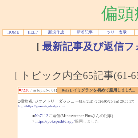
偏頭
HOME
HELP
新規作成
新着記事
ツリー表示
[
最新記事及び返信フ
[ トピック内全65記事(61-6
■7220
/ inTopicNo.61)
Re[2]: イミグランを初めて服用しました。
□投稿者/ ジオメトリーダッシュ
一般人(2回)-(2026/05/23(Sat) 20:35:57)
http://https://geometrydashja.com
■
No7112
に返信(Minesweeper Plusさんの記事)
>
https://pokepathtd.app/
服用しました