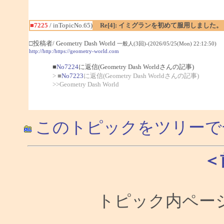
■7225
/ inTopicNo.65)
Re[4]: イミグランを初めて服用しました。
□投稿者/ Geometry Dash World
一般人(3回)-(2026/05/25(Mon) 22:12:50)
http://http:/https://geometry-world.com
■
No7224
に返信(Geometry Dash Worldさんの記事)
> ■
No7223
に返信(Geometry Dash Worldさんの記事)
>>Geometry Dash World
このトピックをツリーで
＜
トピック内ページ