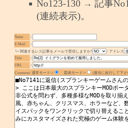
No123-130 → 記
(連続表示)。
Name
/
E-Mail
/
└> 関連するレス記事をメールで受信しますか?
/ アドレス
Title
/
URL
/
Comment/ 通常モード->
図表モード->
(適当に改行して下さい