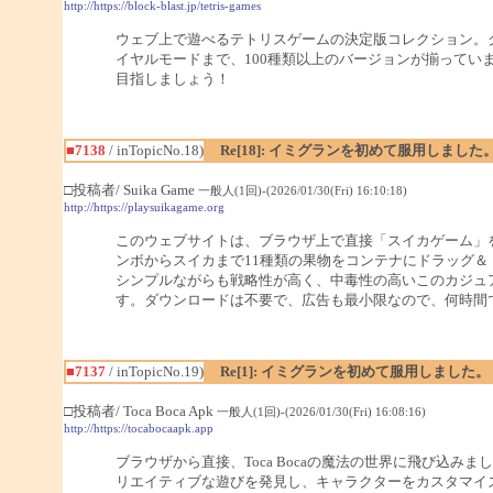
http://https://block-blast.jp/tetris-games
ウェブ上で遊べるテトリスゲームの決定版コレクション。
イヤルモードまで、100種類以上のバージョンが揃ってい
目指しましょう！
■7138
/ inTopicNo.18)
Re[18]: イミグランを初めて服用しました
□投稿者/ Suika Game
一般人(1回)-(2026/01/30(Fri) 16:10:18)
http://https://playsuikagame.org
このウェブサイトは、ブラウザ上で直接「スイカゲーム」
ンボからスイカまで11種類の果物をコンテナにドラッグ
シンプルながらも戦略性が高く、中毒性の高いこのカジュ
す。ダウンロードは不要で、広告も最小限なので、何時間
■7137
/ inTopicNo.19)
Re[1]: イミグランを初めて服用しました。
□投稿者/ Toca Boca Apk
一般人(1回)-(2026/01/30(Fri) 16:08:16)
http://https://tocabocaapk.app
ブラウザから直接、Toca Bocaの魔法の世界に飛び込みまし
リエイティブな遊びを発見し、キャラクターをカスタマイ