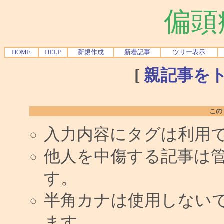
偏頭
HOME
HELP
新規作成
新着記事
ツリー表示
[
親記事を
この
入力内容にタグは利用
他人を中傷する記事は
す。
半角カナは使用しない
ます。