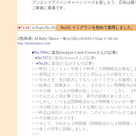
プンエンドアドベンチャーシリーズを楽しもう。広告は最
ご家族に最適です。
■7124
/ inTopicNo.20)
Re[3]: イミグランを初めて服用しました。
□投稿者/ AI Baby Dance
一般人(1回)-(2026/01/17(Sat) 17:06:56)
http://aibabydance.com
■
No7096
に返信(Jackpot Crash Courseさんの記事)
> ■
No7072
に返信(Auroraさんの記事)
>>■
No20
に返信(たなぴさんの記事)
> >>昨日（５／１１）午前１０時半ごろ閃輝暗点が発生し
> >>前回は３／４だったので２ヶ月以上ぶりの発生でした
> >>すかさず、先日処方してもらったイミグランを服用し
> >>結果は「効果あり」でした。３０分ぐらい閃輝暗点が
> >>その後、いつもの頭痛が起こらない・・・しかし、２
> >>だんだんと頭が重くなり、若干の頭痛がありました。
> >>しかし、いつもは閃輝暗点から２時間後ぐらいが一番
> >>その時と比べると１／１０も満たないぐらいのつらさ
> >>昨日は休日だったのですが、このぐらいのつらさであ
> >>十分耐えれそうです。
> >>そして、それから２時間後（閃輝暗点から４時間後）
> >>全くの平常に回復しました。
> >>