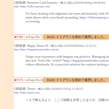
□投稿者/ Business Card Scanner
一般人(1回)-(2026/04/26(Sun) 09:06:05)
http://https://followupexpo.com/
I've been dealing with migraines for years and honestly wish I'
trade shows while your head's pounding,
https://followupexpo
recovering.
■7191
/ inTopicNo.7)
Re[2]: イミグランを初めて服用しました。
□投稿者/ Happy Horse AI
一般人(1回)-(2026/04/09(Thu) 12:14:21)
http://https://happyhorseaivideo.com/en
I hope your experience with Imigran was positive. Managing hea
also key. Tools like <a href="
https://happyhorseaivideo.com/en
videos effortlessly. It's a practical solution for creators seekin
■7171
/ inTopicNo.8)
Re[4]: イミグランを初めて服用しました。
□投稿者/ Tenrii
一般人(1回)-(2026/03/17(Tue) 21:28:57)
http://https://tenrii.com
一人で耐えるより、ここで経験を共有したほうが、治療の