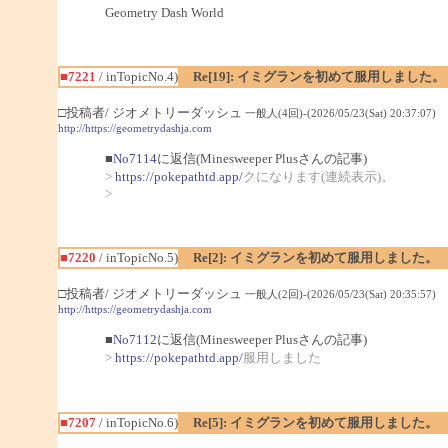
Geometry Dash World
■7221
/ inTopicNo.4)
Re[19]: イミグランを初めて服用しました。
□投稿者/ ジオメトリーダッシュ
一般人(4回)-(2026/05/23(Sat) 20:37:07)
http://https://geometrydashja.com
■
No7114
に返信(Minesweeper Plusさんの記事)
>
https://pokepathtd.app/
クになります(連続表示)。
>
■7220
/ inTopicNo.5)
Re[2]: イミグランを初めて服用しました。
□投稿者/ ジオメトリーダッシュ
一般人(2回)-(2026/05/23(Sat) 20:35:57)
http://https://geometrydashja.com
■
No7112
に返信(Minesweeper Plusさんの記事)
>
https://pokepathtd.app/
服用しました
■7207
/ inTopicNo.6)
Re[5]: イミグランを初めて服用しました。