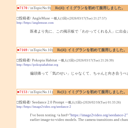
■7170
/ inTopicNo.9)
Re[4]: イミグランを初めて服用しました。
□投稿者/ AngleMuse
一般人(1回)-(2026/03/17(Tue) 21:27:57)
http://https://anglemuse.com
医者より先に、この掲示板で「わかってくれる人」に出会
■7169
/ inTopicNo.10)
Re[4]: イミグランを初めて服用しました。
□投稿者/ Pokopia Habitat
一般人(1回)-(2026/03/17(Tue) 21:26:39)
http://https://pokopiahabitat.org
偏頭痛って「気のせい」じゃなくて、ちゃんと向き合うべ
■7153
/ inTopicNo.11)
Re[1]: イミグランを初めて服用しました。
□投稿者/ Seedance 2.0 Prompt
一般人(1回)-(2026/02/10(Tue) 01:33:26)
http://https://image2video.org/seedance-2
I’ve been testing <a href="
https://image2video.org/seedance-2
earlier image-to-video models. The camera transitions and charac