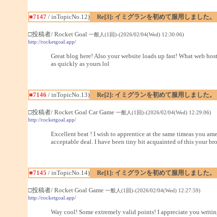
■7147
/ inTopicNo.12)
Re[3]: イミグランを初めて服用しました。
□投稿者/ Rocket Goal
一般人(1回)-(2026/02/04(Wed) 12:30:06)
http://rocketgoal.app/
Great blog here! Also your website loads up fast! What web host 
as quickly as yours lol
■7146
/ inTopicNo.13)
Re[2]: イミグランを初めて服用しました。
□投稿者/ Rocket Goal Car Game
一般人(1回)-(2026/02/04(Wed) 12:29:06)
http://rocketgoal.app/
Excellent beat ! I wish to apprentice at the same timeas you a
acceptable deal. I have been tiny bit acquainted of this your b
■7145
/ inTopicNo.14)
Re[1]: イミグランを初めて服用しました。
□投稿者/ Rocket Goal Game
一般人(1回)-(2026/02/04(Wed) 12:27:59)
http://rocketgoal.app/
Way cool! Some extremely valid points! I appreciate you writing 