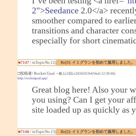
I’ve been testing <a href="
ht
2">Seedance
2.0</a> recentl
smoother compared to earlie
transitions and character con
especially for short cinematic
■7147
/ inTopicNo.12)
Re[3]: イミグランを初めて服用しました。
□投稿者/ Rocket Goal
一般人(1回)-(2026/02/04(Wed) 12:30:06)
http://rocketgoal.app/
Great blog here! Also your w
you using? Can I get your aff
site loaded up as quickly as y
■7146
/ inTopicNo.13)
Re[2]: イミグランを初めて服用しました。