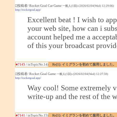
□投稿者/ Rocket Goal Car Game
一般人(1回)-(2026/02/04(Wed) 12:29:06)
http://rocketgoal.app/
Excellent beat ! I wish to a
your web site, how can i sub
account helped me a acceptabl
of this your broadcast provid
■7145
/ inTopicNo.14)
Re[1]: イミグランを初めて服用しました。
□投稿者/ Rocket Goal Game
一般人(1回)-(2026/02/04(Wed) 12:27:59)
http://rocketgoal.app/
Way cool! Some extremely val
write-up and the rest of the w
■7141
/ inTopicNo.15)
Re[1]: イミグランを初めて服用しました。