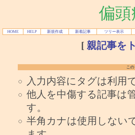
偏頭
HOME
HELP
新規作成
新着記事
ツリー表示
[
親記事を
この
入力内容にタグは利用
他人を中傷する記事は
す。
半角カナは使用しない
ます。