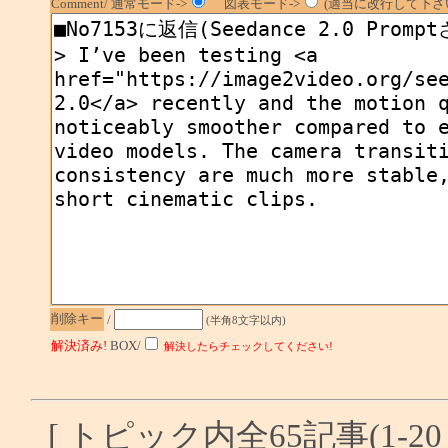
Comment/ 通常モード->
図表モード->
(適当に改行して下さい
削除キー
/
(半角8文字以内)
解決済み!
BOX/
解決したらチェックしてください!
[ トピック内全65記事(1-20