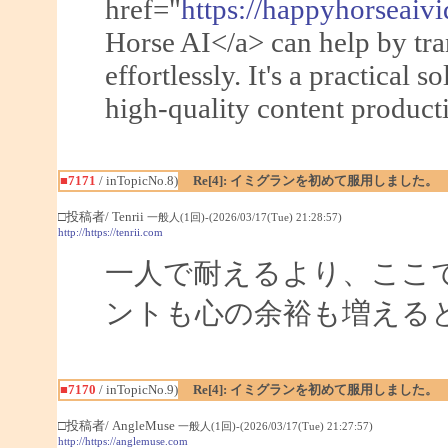
href="
https://happyhorseaiv
Horse AI</a> can help by tra
effortlessly. It's a practical s
high-quality content producti
■7171
/ inTopicNo.8)
Re[4]: イミグランを初めて服用しました。
□投稿者/ Tenrii
一般人(1回)-(2026/03/17(Tue) 21:28:57)
http://https://tenrii.com
一人で耐えるより、ここ
ントも心の余裕も増える
■7170
/ inTopicNo.9)
Re[4]: イミグランを初めて服用しました。
□投稿者/ AngleMuse
一般人(1回)-(2026/03/17(Tue) 21:27:57)
http://https://anglemuse.com