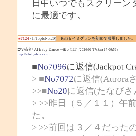
日中いつでもスクリーン
に最適です。
■7124
/ inTopicNo.20)
Re[3]: イミグランを初めて服用しました。
□投稿者/ AI Baby Dance
一般人(1回)-(2026/01/17(Sat) 17:06:56)
http://aibabydance.com
■
No7096
に返信(Jackpot C
> ■
No7072
に返信(Auror
>>■
No20
に返信(たなぴさ
> >>昨日（５／１１）
た。
> >>前回は３／４だっ