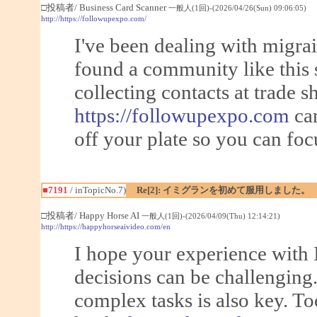
□投稿者/ Business Card Scanner
一般人(1回)-(2026/04/26(Sun) 09:06:05)
http://https://followupexpo.com/
I've been dealing with migrai
found a community like this 
collecting contacts at trade 
https://followupexpo.com
can
off your plate so you can foc
■7191
/ inTopicNo.7)
Re[2]: イミグランを初めて服用しました。
□投稿者/ Happy Horse AI
一般人(1回)-(2026/04/09(Thu) 12:14:21)
http://https://happyhorseaivideo.com/en
I hope your experience with 
decisions can be challenging.
complex tasks is also key. To