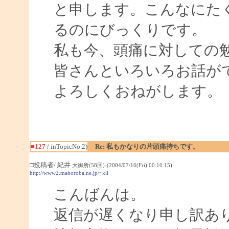
と申します。こんなにた
るのにびっくりです。
私も今、頭痛に対しての
皆さんといろいろお話が
よろしくおねがします。
■127
/ inTopicNo.2)
Re: 私もかなりの片頭痛持ちです。
□投稿者/ 紀井
大御所(58回)-(2004/07/16(Fri) 00:10:15)
http://www2.mahoroba.ne.jp/~kii
こんばんは。
返信が遅くなり申し訳