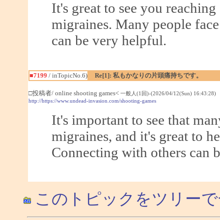
It's great to see you reachin
migraines. Many people face 
can be very helpful.
■7199
/ inTopicNo.6)
Re[1]: 私もかなりの片頭痛持ちです。
□投稿者/ online shooting games<
一般人(1回)-(2026/04/12(Sun) 16:43:28)
http://https://www.undead-invasion.com/shooting-games
It's important to see that ma
migraines, and it's great to 
Connecting with others can b
このトピックをツリーで