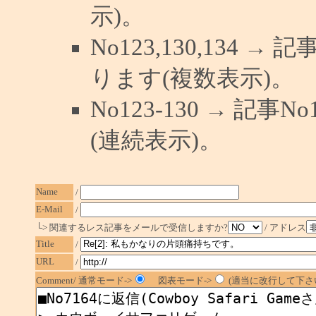
示)。
No123,130,134 →
ります(複数表示)。
No123-130 → 記
(連続表示)。
Name
/
E-Mail
/
└> 関連するレス記事をメールで受信しますか?
/ アドレス
Title
/
URL
/
Comment/ 通常モード->
図表モード->
(適当に改行して下さい