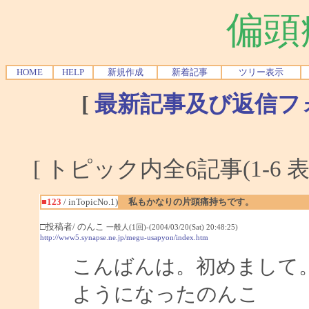
偏頭
HOME
HELP
新規作成
新着記事
ツリー表示
[
最新記事及び返信フ
[ トピック内全6記事(1-6 表
■123
/ inTopicNo.1)
私もかなりの片頭痛持ちです。
□投稿者/ のんこ
一般人(1回)-(2004/03/20(Sat) 20:48:25)
http://www5.synapse.ne.jp/megu-usapyon/index.htm
こんばんは。初めまして
ようになったのんこ