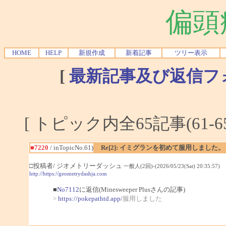
偏頭
HOME
HELP
新規作成
新着記事
ツリー表示
[
最新記事及び返信フ
[ トピック内全65記事(61-6
■7220
/ inTopicNo.61)
Re[2]: イミグランを初めて服用しました。
□投稿者/ ジオメトリーダッシュ
一般人(2回)-(2026/05/23(Sat) 20:35:57)
http://https://geometrydashja.com
■
No7112
に返信(Minesweeper Plusさんの記事)
>
https://pokepathtd.app/
服用しました