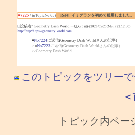
■7225
/ inTopicNo.65)
Re[4]: イミグランを初めて服用しました。
□投稿者/ Geometry Dash World
一般人(3回)-(2026/05/25(Mon) 22:12:50)
http://http:/https://geometry-world.com
■
No7224
に返信(Geometry Dash Worldさんの記事)
> ■
No7223
に返信(Geometry Dash Worldさんの記事)
>>Geometry Dash World
このトピックをツリーで
＜
トピック内ページ