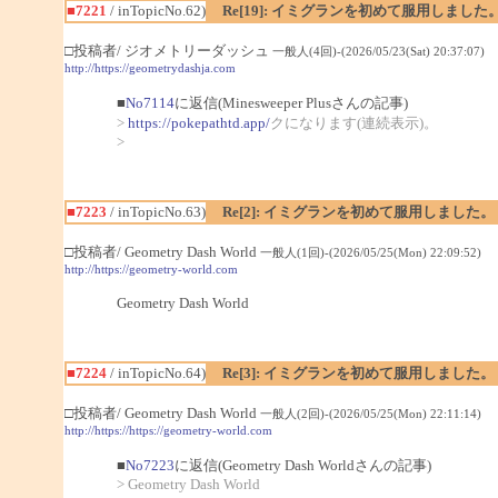
■7221
/ inTopicNo.62)
Re[19]: イミグランを初めて服用しました
□投稿者/ ジオメトリーダッシュ
一般人(4回)-(2026/05/23(Sat) 20:37:07)
http://https://geometrydashja.com
■
No7114
に返信(Minesweeper Plusさんの記事)
>
https://pokepathtd.app/
クになります(連続表示)。
>
■7223
/ inTopicNo.63)
Re[2]: イミグランを初めて服用しました。
□投稿者/ Geometry Dash World
一般人(1回)-(2026/05/25(Mon) 22:09:52)
http://https://geometry-world.com
Geometry Dash World
■7224
/ inTopicNo.64)
Re[3]: イミグランを初めて服用しました。
□投稿者/ Geometry Dash World
一般人(2回)-(2026/05/25(Mon) 22:11:14)
http://https://https://geometry-world.com
■
No7223
に返信(Geometry Dash Worldさんの記事)
> Geometry Dash World