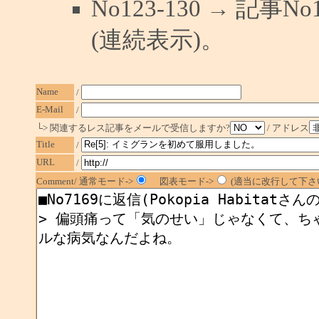
No123-130 → 記
(連続表示)。
Name
/
E-Mail
/
└> 関連するレス記事をメールで受信しますか?
/ アドレス
Title
/
URL
/
Comment/ 通常モード->
図表モード->
(適当に改行して下さい