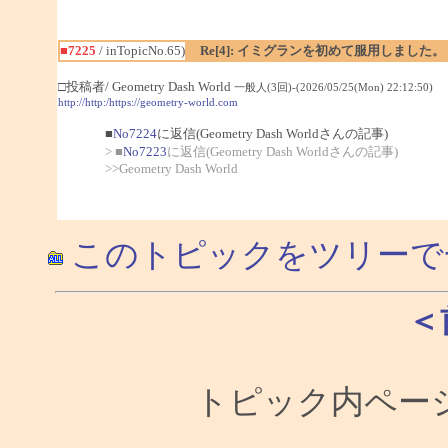
■7225
/ inTopicNo.65)
Re[4]: イミグランを初めて服用しました。
□投稿者/ Geometry Dash World
一般人(3回)-(2026/05/25(Mon) 22:12:50)
http://http:/https://geometry-world.com
■
No7224
に返信(Geometry Dash Worldさんの記事)
> ■
No7223
に返信(Geometry Dash Worldさんの記事)
>>Geometry Dash World
このトピックをツリーで
＜
トピック内ページ