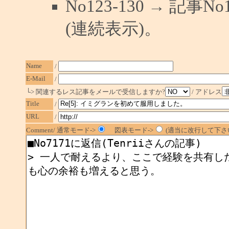
No123-130 → 記
(連続表示)。
Name
/
E-Mail
/
└> 関連するレス記事をメールで受信しますか?
/ アドレス
Title
/
URL
/
Comment/ 通常モード->
図表モード->
(適当に改行して下さい