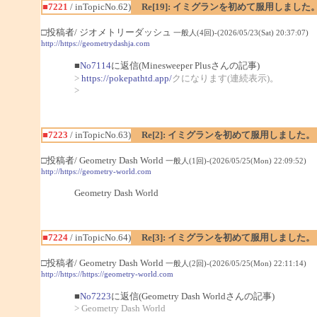
■7221
/ inTopicNo.62)
Re[19]: イミグランを初めて服用しました
□投稿者/ ジオメトリーダッシュ
一般人(4回)-(2026/05/23(Sat) 20:37:07)
http://https://geometrydashja.com
■
No7114
に返信(Minesweeper Plusさんの記事)
>
https://pokepathtd.app/
クになります(連続表示)。
>
■7223
/ inTopicNo.63)
Re[2]: イミグランを初めて服用しました。
□投稿者/ Geometry Dash World
一般人(1回)-(2026/05/25(Mon) 22:09:52)
http://https://geometry-world.com
Geometry Dash World
■7224
/ inTopicNo.64)
Re[3]: イミグランを初めて服用しました。
□投稿者/ Geometry Dash World
一般人(2回)-(2026/05/25(Mon) 22:11:14)
http://https://https://geometry-world.com
■
No7223
に返信(Geometry Dash Worldさんの記事)
> Geometry Dash World