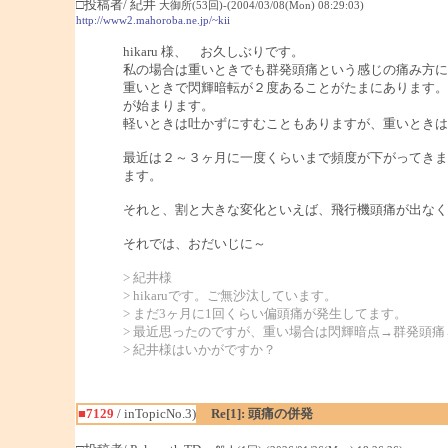
□投稿者/ 紀井
大御所(53回)-(2004/03/08(Mon) 08:29:03)
http://www2.mahoroba.ne.jp/~kii
hikaru 様、 お久しぶりです。
私の場合は重いときでも群発頭痛という感じの痛み方に
重いときで閃輝暗転が２度あることがたまにあります。
が始まります。
軽いときは吐かずにすむこともありますが、重いときは
最近は２～３ヶ月に一度くらいまで頻度が下がってきま
ます。
それと、割と大きな変化といえば、飛行機頭痛が出なく
それでは、おだいじに～
> 紀井様
> hikaruです。ご無沙汰しています。
> まだ3ヶ月に1回くらい偏頭痛が発生してます。
> 最近思ったのですが、重い場合は閃輝暗点→群発頭
> 紀井様はいかがですか？
■7129
/ inTopicNo.3)
Re[1]: 頭痛の併発