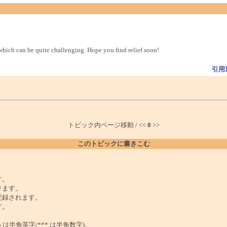
hich can be quite challenging. Hope you find relief soon!
引用
トピック内ページ移動 / <<
0
>>
このトピックに書きこむ
。
す。
ります。
記録されます。
す。
は半角英字/*** は半角数字)。