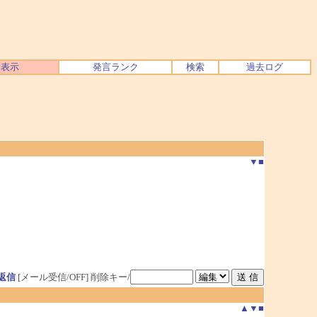
ク表示
発言ランク
検索
過去ログ
▼
■
返信
[メール受信/OFF]
削除キー/
▲
▼
■