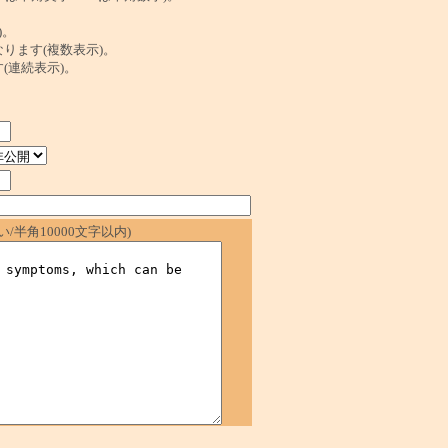
)。
ンクになります(複数表示)。
ます(連続表示)。
/半角10000文字以内)