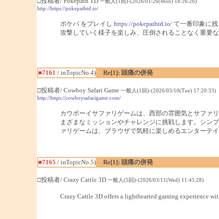
□投稿者/ Pokepath TD
一般人(1回)-(2026/01/26(Mon) 18:26:26)
http://https://pokepathtd.io/
ポケパ をプレイし
https://pokepathtd.io/
て一番印象に残
攻撃していく様子を楽しみ、圧倒されることなく重要な
■7161
/ inTopicNo.4)
Re[1]: 頭痛の併発
□投稿者/ Cowboy Safari Game
一般人(1回)-(2026/03/10(Tue) 17:20:33)
http://https://cowboysafarigame.com/
カウボーイサファリゲームは、西部の雰囲気とサファリ
まざまなミッションやチャレンジに挑戦します。シンプ
ァリゲームは、ブラウザで気軽に楽しめるエンターテイ
■7165
/ inTopicNo.5)
Re[1]: 頭痛の併発
□投稿者/ Crazy Cattle 3D
一般人(5回)-(2026/03/11(Wed) 11:45:28)
Crazy Cattle 3D offers a lighthearted gaming experience wi