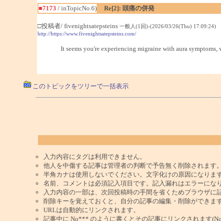
■7173
/ inTopicNo.6)
Re[2]: 頭痛の併発
□投稿者/ fivenightsatepsteins
一般人(1回)-(2026/03/26(Thu) 17:09:24)
http://https://www.fivenightsatepsteins.com/
It seems you're experiencing migraine with aura symptoms, w
このトピックをツリーで一括表示
入力内容にタグは利用できません。
他人を中傷する記事は管理者の判断で予告無く削除されます
半角カナは使用しないでください。文字化けの原因になりま
名前、コメントは必須記入項目です。記入漏れはエラーにな
入力内容の一部は、次回投稿時の手間を省くためブラウザに
削除キーを覚えておくと、自分の記事の編集・削除ができま
URLは自動的にリンクされます。
記事中に No*** のように書くとその記事にリンクされます(No 