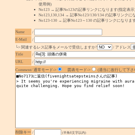
使用例)
No123 → 記事No123の記事リンクになります(指定表示
No123,130,134 → 記事No123/130/134 の記事リ
No123-130 → 記事No123～130 の記事リンクになり
Name
/
E-Mail
/
└> 関連するレス記事をメールで受信しますか?
/ アドレス
Title
/
URL
/
Comment/ 通常モード->
図表モード->
(適当に改行して下さい
削除キー
/
(半角8文字以内)