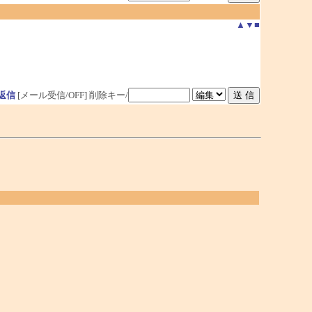
▲
▼
■
返信
[メール受信/OFF]
削除キー/