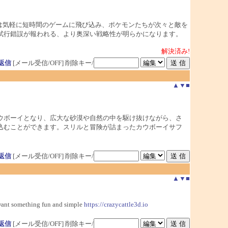
は気軽に短時間のゲームに飛び込み、ポケモンたちが次々と敵を
試行錯誤が報われる、より奥深い戦略性が明らかになります。
解決済み!
返信
[メール受信/OFF]
削除キー/
▲
▼
■
ウボーイとなり、広大な砂漠や自然の中を駆け抜けながら、さ
込むことができます。スリルと冒険が詰まったカウボーイサフ
返信
[メール受信/OFF]
削除キー/
▲
▼
■
 want something fun and simple
https://crazycattle3d.io
返信
[メール受信/OFF]
削除キー/