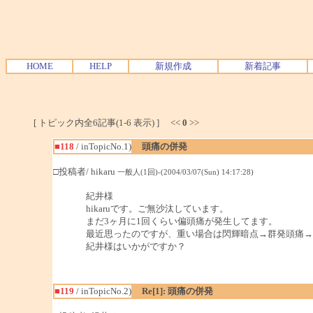
HOME
HELP
新規作成
新着記事
[ トピック内全6記事(1-6 表示) ] <<
0
>>
■118
/ inTopicNo.1)
頭痛の併発
□投稿者/ hikaru
一般人(1回)-(2004/03/07(Sun) 14:17:28)
紀井様
hikaruです。ご無沙汰しています。
まだ3ヶ月に1回くらい偏頭痛が発生してます。
最近思ったのですが、重い場合は閃輝暗点→群発頭痛→
紀井様はいかがですか？
■119
/ inTopicNo.2)
Re[1]: 頭痛の併発