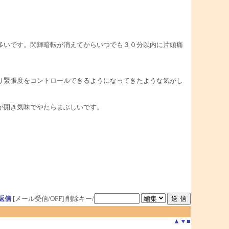
多いです。閃輝暗転が消えてからいつでも３０分以内に片頭痛
り緊張度をコントロールできるようになってきたような気がし
が開き気味でやたらまぶしいです。
返信
[メール受信/OFF]
削除キー/
▲
▼
■