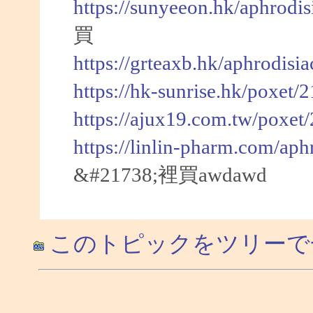
https://sunyeeon.hk/aphrodi
買
https://grteaxb.hk/aphrodisi
https://hk-sunrise.hk/poxet/
https://ajux19.com.tw/poxet
https://linlin-pharm.com/aph
&#21738;裡買awdawd
このトピックをツリーで