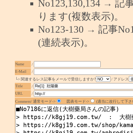
No123,130,134 →
ります(複数表示)。
No123-130 → 記
(連続表示)。
Name
/
E-Mail
/
└> 関連するレス記事をメールで受信しますか?
/ アドレス
Title
/
URL
/
Comment/ 通常モード->
図表モード->
(適当に改行して下さい