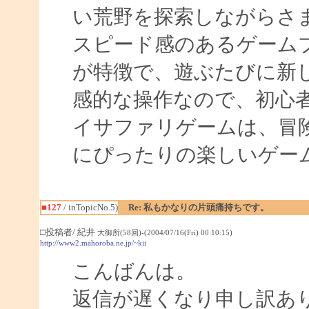
い荒野を探索しながらさ
スピード感のあるゲーム
が特徴で、遊ぶたびに新
感的な操作なので、初心
イサファリゲームは、冒
にぴったりの楽しいゲー
■127
/ inTopicNo.5)
Re: 私もかなりの片頭痛持ちです。
□投稿者/ 紀井
大御所(58回)-(2004/07/16(Fri) 00:10:15)
http://www2.mahoroba.ne.jp/~kii
こんばんは。
返信が遅くなり申し訳