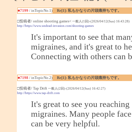
■7199
/ inTopicNo.1)
Re[1]: 私もかなりの片頭痛持ちです。
□投稿者/ online shooting games<
一般人(1回)-(2026/04/12(Sun) 16:43:28)
http://https://www.undead-invasion.com/shooting-games
It's important to see that ma
migraines, and it's great to 
Connecting with others can b
■7198
/ inTopicNo.2)
Re[1]: 私もかなりの片頭痛持ちです。
□投稿者/ Tap Drift
一般人(2回)-(2026/04/12(Sun) 16:42:27)
http://https://www.tap-drift.com
It's great to see you reachin
migraines. Many people face 
can be very helpful.