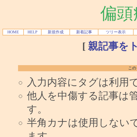
偏頭
HOME
HELP
新規作成
新着記事
ツリー表示
[
親記事を
この
入力内容にタグは利用
他人を中傷する記事は
す。
半角カナは使用しない
ます。