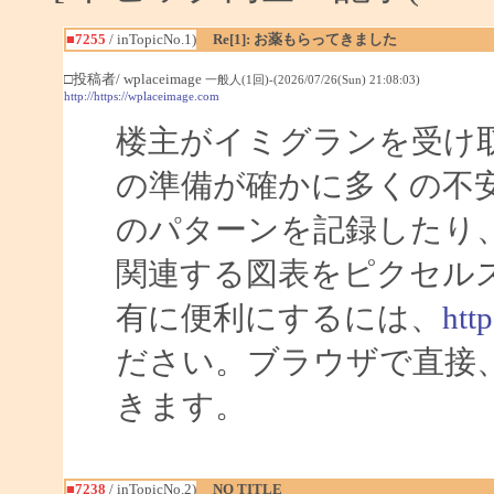
■7255
/ inTopicNo.1)
Re[1]: お薬もらってきました
□投稿者/ wplaceimage
一般人(1回)-(2026/07/26(Sun) 21:08:03)
http://https://wplaceimage.com
楼主がイミグランを受け
の準備が確かに多くの不
のパターンを記録したり
関連する図表をピクセル
有に便利にするには、
htt
ださい。ブラウザで直接
きます。
■7238
/ inTopicNo.2)
NO TITLE