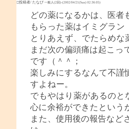
□投稿者/ たなぴ
一般人(2回)-(2002/04/21(Sun) 02:36:05)
どの薬になるかは、医者
もらった薬はイミグラン
とりあえず、でたらめな
まだ次の偏頭痛は起こっ
です（＾＾；
楽しみにするなんて不謹
すよねー。
でもやはり薬があるのと
心に余裕ができたという
また、使用後の報告など