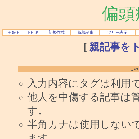
偏頭
HOME
HELP
新規作成
新着記事
ツリー表示
[
親記事を
この
入力内容にタグは利用
他人を中傷する記事は
す。
半角カナは使用しない
ます。