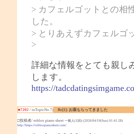
> カフェルゴットとの相
した。
> とりあえずカフェルゴ
>
詳細な情報をとても親し
します。
https://tadcdatingsimgame.c
■7202
/ inTopicNo.7)
Re[1]: お薬もらってきました
□投稿者/ roblox piano sheet
一般人(1回)-(2026/04/19(Sun) 01:41:28)
http://https://robloxpianosheet.com/