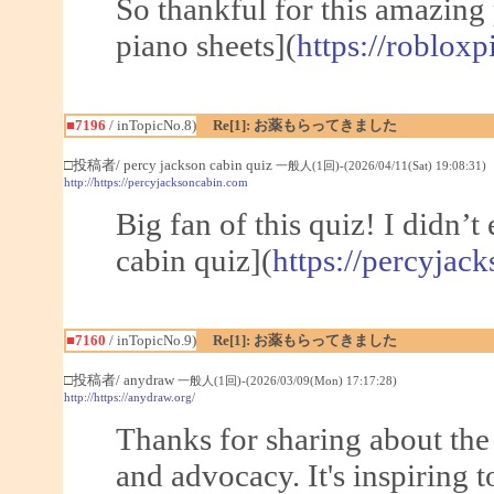
So thankful for this amazing
piano sheets](
https://roblox
■7196
/ inTopicNo.8)
Re[1]: お薬もらってきました
□投稿者/ percy jackson cabin quiz
一般人(1回)-(2026/04/11(Sat) 19:08:31)
http://https://percyjacksoncabin.com
Big fan of this quiz! I didn’t
cabin quiz](
https://percyjac
■7160
/ inTopicNo.9)
Re[1]: お薬もらってきました
□投稿者/ anydraw
一般人(1回)-(2026/03/09(Mon) 17:17:28)
http://https://anydraw.org/
Thanks for sharing about the
and advocacy. It's inspiring t