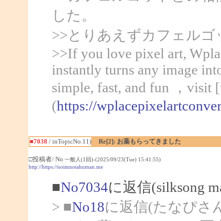
した。
>>とりあえずカフェル
>>If you love pixel art, Wpla
instantly turns any image int
simple, fast, and fun ，visit 
(
https://wplacepixelartconve
■7038
/ inTopicNo.11)
Re[2]: お薬もらってきました
□投稿者/ No
一般人(1回)-(2025/09/23(Tue) 15:41:55)
http://https://noimnotahuman.me
■
No7034
に返信(silksong
> ■
No18
に返信(たなぴさ