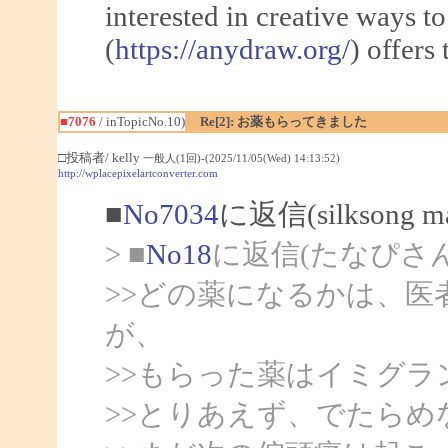
interested in creative ways t
(
https://anydraw.org/
) offers
■7076
/ inTopicNo.10)
Re[2]: お薬もらってきました
□投稿者/ kelly
一般人(1回)-(2025/11/05(Wed) 14:13:52)
http://wplacepixelartconverter.com
■
No7034
に返信(silksong
> ■
No18
に返信(たなぴさ
>>どの薬になるかは、
が、
>>もらった薬はイミグラ
>>とりあえず、でたら