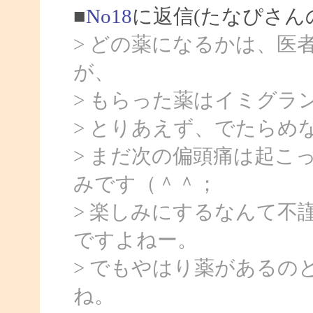
■
No18
に返信(たなぴさん
> どの薬になるかは、医
が、
> もらった薬はイミグラ
> とりあえず、でたらめ
> まだ次の偏頭痛は起こ
みです（＾＾；
> 楽しみにするなんて不
ですよねー。
> でもやはり薬があるの
ね。