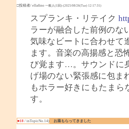
□投稿者/ ellafino
一般人(1回)-(2025/08/26(Tue) 12:17:31)
スプランキ・リテイク
htt
ラーが融合した前例のな
気味なビートに合わせて
ます。音楽の高揚感と恐
び覚ます…。サウンドに
げ場のない緊張感に包ま
もホラー好きにもたまら
す。
■18
/ inTopicNo.14)
お薬もらってきました