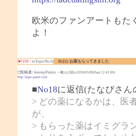
欧米のファンアートもた
よ！
■7211
/ inTopicNo.6)
Re[1]: お薬もらってきました
□投稿者/ JeremyFinley
一般人(2回)-(2026/05/09(Sat) 12:41:09)
http://pips-game.com
■
No18
に返信(たなぴさん
> どの薬になるかは、医
が、
> もらった薬はイミグラ