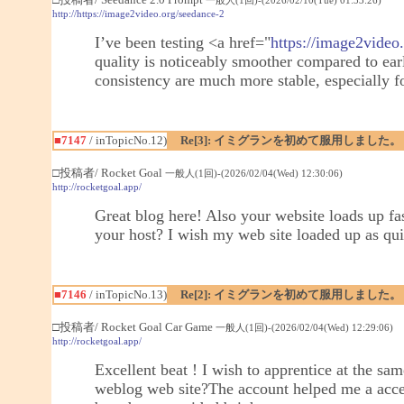
http://https://image2video.org/seedance-2
I’ve been testing <a href="
https://image2video
quality is noticeably smoother compared to ear
consistency are much more stable, especially fo
■7147
/ inTopicNo.12)
Re[3]: イミグランを初めて服用しました。
□投稿者/ Rocket Goal
一般人(1回)-(2026/02/04(Wed) 12:30:06)
http://rocketgoal.app/
Great blog here! Also your website loads up fas
your host? I wish my web site loaded up as qui
■7146
/ inTopicNo.13)
Re[2]: イミグランを初めて服用しました。
□投稿者/ Rocket Goal Car Game
一般人(1回)-(2026/02/04(Wed) 12:29:06)
http://rocketgoal.app/
Excellent beat ! I wish to apprentice at the s
weblog web site?The account helped me a accept