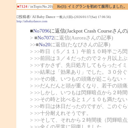
■7124
/ inTopicNo.20)
Re[3]: イミグランを初めて服用しました。
□投稿者/ AI Baby Dance
一般人(1回)-(2026/01/17(Sat) 17:06:56)
http://aibabydance.com
■
No7096
に返信(Jackpot Crash Courseさん
> ■
No7072
に返信(Auroraさんの記事)
>>■
No20
に返信(たなぴさんの記事)
> >>昨日（５／１１）午前１０時半ごろ
> >>前回は３／４だったので２ヶ月以上
> >>すかさず、先日処方してもらったイ
> >>結果は「効果あり」でした。３０分
> >>その後、いつもの頭痛が起こらない
> >>だんだんと頭が重くなり、若干の頭
> >>しかし、いつもは閃輝暗点から２時
> >>その時と比べると１／１０も満たな
> >>昨日は休日だったのですが、このぐ
> >>十分耐えれそうです。
> >>そして、それから２時間後（閃輝暗
> >>全くの平常に回復しました。