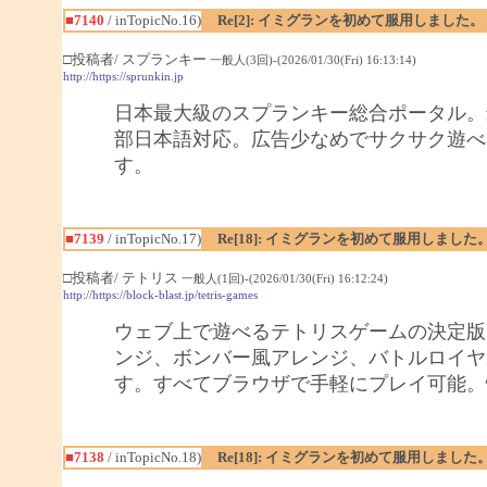
■7140
/ inTopicNo.16)
Re[2]: イミグランを初めて服用しました。
□投稿者/ スプランキー
一般人(3回)-(2026/01/30(Fri) 16:13:14)
http://https://sprunkin.jp
日本最大級のスプランキー総合ポータル。
部日本語対応。広告少なめでサクサク遊べ
す。
■7139
/ inTopicNo.17)
Re[18]: イミグランを初めて服用しました
□投稿者/ テトリス
一般人(1回)-(2026/01/30(Fri) 16:12:24)
http://https://block-blast.jp/tetris-games
ウェブ上で遊べるテトリスゲームの決定版
ンジ、ボンバー風アレンジ、バトルロイヤ
す。すべてブラウザで手軽にプレイ可能。
■7138
/ inTopicNo.18)
Re[18]: イミグランを初めて服用しました