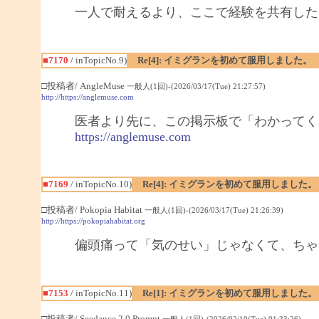
一人で耐えるより、ここで経験を共有した
■7170
/ inTopicNo.9)
Re[4]: イミグランを初めて服用しました。
□投稿者/ AngleMuse
一般人(1回)-(2026/03/17(Tue) 21:27:57)
http://https://anglemuse.com
医者より先に、この掲示板で「わかってく
https://anglemuse.com
■7169
/ inTopicNo.10)
Re[4]: イミグランを初めて服用しました。
□投稿者/ Pokopia Habitat
一般人(1回)-(2026/03/17(Tue) 21:26:39)
http://https://pokopiahabitat.org
偏頭痛って「気のせい」じゃなくて、ちゃ
■7153
/ inTopicNo.11)
Re[1]: イミグランを初めて服用しました。
□投稿者/ Seedance 2.0 Prompt
一般人(1回)-(2026/02/10(Tue) 01:33:26)