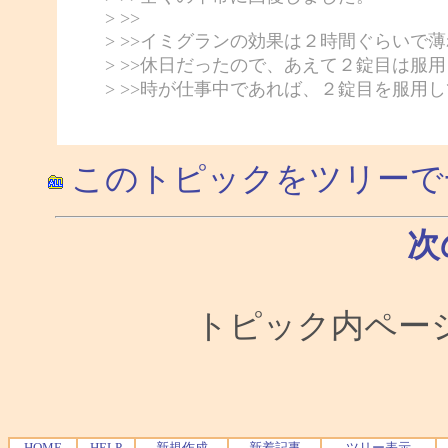
> >>
> >>イミグランの効果は２時間ぐらいで
> >>休日だったので、あえて２錠目は服
> >>時が仕事中であれば、２錠目を服用
このトピックをツリーで
次
トピック内ページ移
HOME
HELP
新規作成
新着記事
ツリー表示