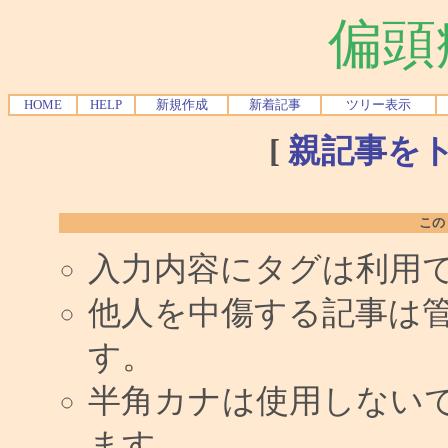
偏頭
HOME
HELP
新規作成
新着記事
ツリー表示
[
親記事を
この
入力内容にタグは利用
他人を中傷する記事は
す。
半角カナは使用しない
ます。