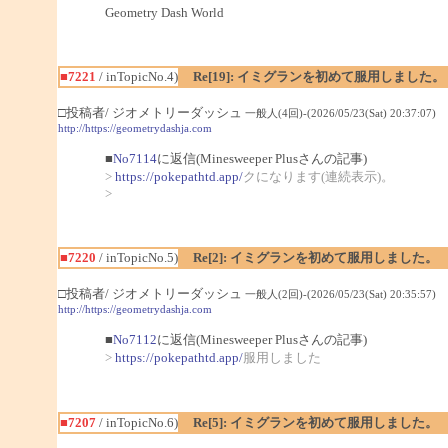
Geometry Dash World
■7221
/ inTopicNo.4)
Re[19]: イミグランを初めて服用しました。
□投稿者/ ジオメトリーダッシュ
一般人(4回)-(2026/05/23(Sat) 20:37:07)
http://https://geometrydashja.com
■
No7114
に返信(Minesweeper Plusさんの記事)
>
https://pokepathtd.app/
クになります(連続表示)。
>
■7220
/ inTopicNo.5)
Re[2]: イミグランを初めて服用しました。
□投稿者/ ジオメトリーダッシュ
一般人(2回)-(2026/05/23(Sat) 20:35:57)
http://https://geometrydashja.com
■
No7112
に返信(Minesweeper Plusさんの記事)
>
https://pokepathtd.app/
服用しました
■7207
/ inTopicNo.6)
Re[5]: イミグランを初めて服用しました。