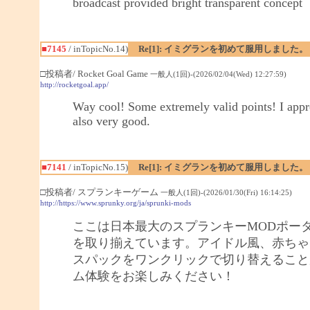
broadcast provided bright transparent concept
■7145
/ inTopicNo.14)
Re[1]: イミグランを初めて服用しました。
□投稿者/ Rocket Goal Game
一般人(1回)-(2026/02/04(Wed) 12:27:59)
http://rocketgoal.app/
Way cool! Some extremely valid points! I apprec
also very good.
■7141
/ inTopicNo.15)
Re[1]: イミグランを初めて服用しました。
□投稿者/ スプランキーゲーム
一般人(1回)-(2026/01/30(Fri) 16:14:25)
http://https://www.sprunky.org/ja/sprunki-mods
ここは日本最大のスプランキーMODポー
を取り揃えています。アイドル風、赤ちゃ
スパックをワンクリックで切り替えること
ム体験をお楽しみください！