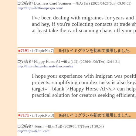
□投稿者/ Business Card Scanner
一般人(1回)-(2026/04/26(Sun) 09:06:05)
http://https://followupexpo.com/
I've been dealing with migraines for years and
and hey, if you're collecting contacts at trade
at least take the card-scanning chaos off your 
■7191
/ inTopicNo.7)
Re[2]: イミグランを初めて服用しました。
□投稿者/ Happy Horse AI
一般人(1回)-(2026/04/09(Thu) 12:14:21)
http://https://happyhorseaivideo.com/en
I hope your experience with Imigran was positi
projects, simplifying complex tasks is also key
target="_blank">Happy Horse AI</a> can help by
practical solution for creators seeking efficien
■7171
/ inTopicNo.8)
Re[4]: イミグランを初めて服用しました。
□投稿者/ Tenrii
一般人(1回)-(2026/03/17(Tue) 21:28:57)
http://https://tenrii.com