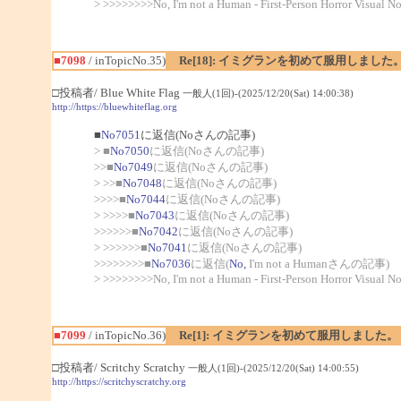
> >>>>>>>>No, I'm not a Human - First-Person Horror Visual N
■7098
/ inTopicNo.35)
Re[18]: イミグランを初めて服用しました
□投稿者/ Blue White Flag
一般人(1回)-(2025/12/20(Sat) 14:00:38)
http://https://bluewhiteflag.org
■
No7051
に返信(Noさんの記事)
> ■
No7050
に返信(Noさんの記事)
>>■
No7049
に返信(Noさんの記事)
> >>■
No7048
に返信(Noさんの記事)
>>>>■
No7044
に返信(Noさんの記事)
> >>>>■
No7043
に返信(Noさんの記事)
>>>>>>■
No7042
に返信(Noさんの記事)
> >>>>>>■
No7041
に返信(Noさんの記事)
>>>>>>>>■
No7036
に返信(
No,
I'm not a Humanさんの記事)
> >>>>>>>>No, I'm not a Human - First-Person Horror Visual N
■7099
/ inTopicNo.36)
Re[1]: イミグランを初めて服用しました。
□投稿者/ Scritchy Scratchy
一般人(1回)-(2025/12/20(Sat) 14:00:55)
http://https://scritchyscratchy.org