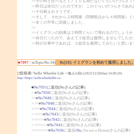
>>その時と比べると１／１０も満たないぐらいのつらさで
>>昨日は休日だったのですが、このぐらいのつらさであれ
>>十分耐えれそうです。
>>そして、それから２時間後（閃輝暗点から４時間後）ぐ
>>全くの平常に回復しました。
>>
>>イミグランの効果は２時間ぐらいで薄れるのでしょうか
>>休日だったので、あえて２錠目は服用しませんでしたが
>>時が仕事中であれば、２錠目を服用してみたいと思いま
■7097
/ inTopicNo.34)
Re[18]: イミグランを初めて服用しました
□投稿者/ Soflo Wheelie Life
一般人(1回)-(2025/12/20(Sat) 14:00:20)
http://https://soflowheelielife.co
■
No7051
に返信(Noさんの記事)
> ■
No7050
に返信(Noさんの記事)
>>■
No7049
に返信(Noさんの記事)
> >>■
No7048
に返信(Noさんの記事)
>>>>■
No7044
に返信(Noさんの記事)
> >>>>■
No7043
に返信(Noさんの記事)
>>>>>>■
No7042
に返信(Noさんの記事)
> >>>>>>■
No7041
に返信(Noさんの記事)
>>>>>>>>■
No7036
に返信(
No,
I'm not a Humanさんの記事)