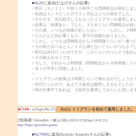
■
No20
に返信(たなぴさんの記事)
> 昨日（５／１１）午前１０時半ごろ閃輝暗点が発生しま
> 前回は３／４だったので２ヶ月以上ぶりの発生でした。
> すかさず、先日処方してもらったイミグランを服用しま
> 結果は「効果あり」でした。３０分ぐらい閃輝暗点が続
> その後、いつもの頭痛が起こらない・・・しかし、２時
> だんだんと頭が重くなり、若干の頭痛がありました。
> しかし、いつもは閃輝暗点から２時間後ぐらいが一番つ
> その時と比べると１／１０も満たないぐらいのつらさで
> 昨日は休日だったのですが、このぐらいのつらさであれ
> 十分耐えれそうです。
> そして、それから２時間後（閃輝暗点から４時間後）ぐ
> 全くの平常に回復しました。
>
> イミグランの効果は２時間ぐらいで薄れるのでしょうか
> 休日だったので、あえて２錠目は服用しませんでしたが
> 時が仕事中であれば、２錠目を服用してみたいと思いま
■7100
/ inTopicNo.37)
Re[2]: イミグランを初めて服用しました。
□投稿者/ Growden
一般人(1回)-(2025/12/20(Sat) 14:01:22)
http://https://growden.games
■
No7099
に返信(Scritchy Scratchyさんの記事)