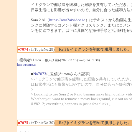
イミグランで偏頭痛を緩和した経験を共有していただき、
日常生活にも影響が出やすいので、自分に合った緩和方法
Sora 2 AI（
https://sora2aivideo.io
）はテキストから動画を生
ンクに付随するコメント欄アクセスリンク、またはコメント
ンを促進できます。以下に具体的な操作手順と活用例を紹
■7074
/ inTopicNo.29)
Re[3]: イミグランを初めて服用しました。
□投稿者/ Luca
一般人(1回)-(2025/11/05(Wed) 14:09:38)
http://pictro.ai
■
No7073
に返信(Auroraさんの記事)
> イミグランで偏頭痛を緩和した経験を共有していただ
は日常生活にも影響が出やすいので、自分に合った緩和方
>
> Looking to use Sora 2 or Nano banana make high quality vide
Whether you want to remove a messy background, cut out an obje
&#8212; everything happens in just a few clicks.。
■7075
/ inTopicNo.30)
Re[3]: イミグランを初めて服用しました。