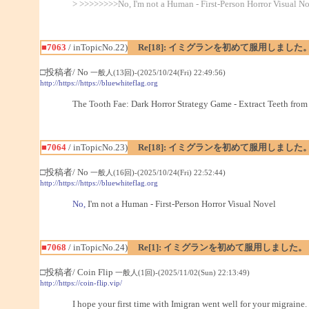
> >>>>>>>>No, I'm not a Human - First-Person Horror Visual N
■7063
/ inTopicNo.22)
Re[18]: イミグランを初めて服用しました
□投稿者/ No
一般人(13回)-(2025/10/24(Fri) 22:49:56)
http://https://https://bluewhiteflag.org
The Tooth Fae: Dark Horror Strategy Game - Extract Teeth fro
■7064
/ inTopicNo.23)
Re[18]: イミグランを初めて服用しました
□投稿者/ No
一般人(16回)-(2025/10/24(Fri) 22:52:44)
http://https://https://bluewhiteflag.org
No,
I'm not a Human - First-Person Horror Visual Novel
■7068
/ inTopicNo.24)
Re[1]: イミグランを初めて服用しました。
□投稿者/ Coin Flip
一般人(1回)-(2025/11/02(Sun) 22:13:49)
http://https://coin-flip.vip/
I hope your first time with Imigran went well for your migraine.