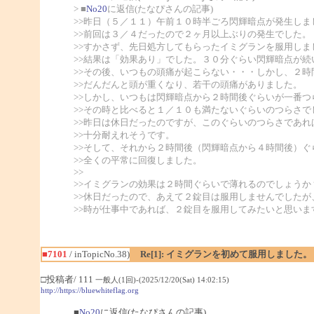
> ■
No20
に返信(たなぴさんの記事)
>>昨日（５／１１）午前１０時半ごろ閃輝暗点が発生しま
>>前回は３／４だったので２ヶ月以上ぶりの発生でした。
>>すかさず、先日処方してもらったイミグランを服用しま
>>結果は「効果あり」でした。３０分ぐらい閃輝暗点が続
>>その後、いつもの頭痛が起こらない・・・しかし、２時
>>だんだんと頭が重くなり、若干の頭痛がありました。
>>しかし、いつもは閃輝暗点から２時間後ぐらいが一番つ
>>その時と比べると１／１０も満たないぐらいのつらさで
>>昨日は休日だったのですが、このぐらいのつらさであれ
>>十分耐えれそうです。
>>そして、それから２時間後（閃輝暗点から４時間後）ぐ
>>全くの平常に回復しました。
>>
>>イミグランの効果は２時間ぐらいで薄れるのでしょうか
>>休日だったので、あえて２錠目は服用しませんでしたが
>>時が仕事中であれば、２錠目を服用してみたいと思いま
■7101
/ inTopicNo.38)
Re[1]: イミグランを初めて服用しました。
□投稿者/ 111
一般人(1回)-(2025/12/20(Sat) 14:02:15)
http://https://bluewhiteflag.org
■
No20
に返信(たなぴさんの記事)