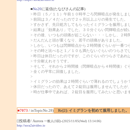
■
No20
に返信(たなぴさんの記事)
> 昨日（５／１１）午前１０時半ごろ閃輝暗点が発生しま
> 前回は３／４だったので２ヶ月以上ぶりの発生でした。
> すかさず、先日処方してもらったイミグランを服用しま
> 結果は「効果あり」でした。３０分ぐらい閃輝暗点が続
> その後、いつもの頭痛が起こらない・・・しかし、２時
> だんだんと頭が重くなり、若干の頭痛がありました。
> しかし、いつもは閃輝暗点から２時間後ぐらいが一番つ
> その時と比べると１／１０も満たないぐらいのつらさで
> 昨日は休日だったのですが、このぐらいのつらさであれ
> 十分耐えれそうです。
> そして、それから２時間後（閃輝暗点から４時間後）ぐ
> 全くの平常に回復しました。
>
> イミグランの効果は２時間ぐらいで薄れるのでしょうか
> 休日だったので、あえて２錠目は服用しませんでしたが
> 時が仕事中であれば、２錠目を服用してみたいと思いま
■7073
/ inTopicNo.28)
Re[2]: イミグランを初めて服用しました。
□投稿者/ Aurora
一般人(3回)-(2025/11/05(Wed) 13:14:06)
http://sora2aivideo.io