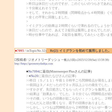
> 昨日は休日だったのですが、このぐらいのつらさであれ
> 十分耐えれそうです。
> そして、それから２時間後（閃輝暗点から４時間後）ぐ
> 全くの平常に回復しました。
>
> イミグランの効果は２時間ぐらいで薄れるのでしょうか
> 休日だったので、あえて２錠目は服用しませんでしたが
> 時が仕事中であれば、２錠目を服用してみたいと思いま
■7095
/ inTopicNo.32)
Re[2]: イミグランを初めて服用しました。
□投稿者/ ジオメトリーダッシュ
一般人(1回)-(2025/12/20(Sat) 13:59:38)
http://https://geometrydashja.com
■
No7094
に返信(Minesweeper Plusさんの記事)
> ■
No20
に返信(たなぴさんの記事)
>>昨日（５／１１）午前１０時半ごろ閃輝暗点が発生しま
>>前回は３／４だったので２ヶ月以上ぶりの発生でした。
>>すかさず、先日処方してもらったイミグランを服用しま
>>結果は「効果あり」でした。３０分ぐらい閃輝暗点が続
>>その後、いつもの頭痛が起こらない・・・しかし、２時
>>だんだんと頭が重くなり、若干の頭痛がありました。
>>しかし、いつもは閃輝暗点から２時間後ぐらいが一番つ
>>その時と比べると１／１０も満たないぐらいのつらさで