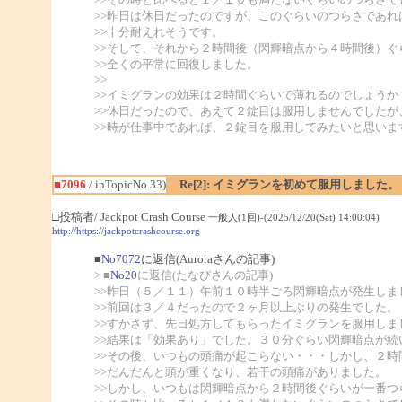
>>昨日は休日だったのですが、このぐらいのつらさであれ
>>十分耐えれそうです。
>>そして、それから２時間後（閃輝暗点から４時間後）ぐ
>>全くの平常に回復しました。
>>
>>イミグランの効果は２時間ぐらいで薄れるのでしょうか
>>休日だったので、あえて２錠目は服用しませんでしたが
>>時が仕事中であれば、２錠目を服用してみたいと思いま
■7096
/ inTopicNo.33)
Re[2]: イミグランを初めて服用しました。
□投稿者/ Jackpot Crash Course
一般人(1回)-(2025/12/20(Sat) 14:00:04)
http://https://jackpotcrashcourse.org
■
No7072
に返信(Auroraさんの記事)
> ■
No20
に返信(たなぴさんの記事)
>>昨日（５／１１）午前１０時半ごろ閃輝暗点が発生しま
>>前回は３／４だったので２ヶ月以上ぶりの発生でした。
>>すかさず、先日処方してもらったイミグランを服用しま
>>結果は「効果あり」でした。３０分ぐらい閃輝暗点が続
>>その後、いつもの頭痛が起こらない・・・しかし、２時
>>だんだんと頭が重くなり、若干の頭痛がありました。
>>しかし、いつもは閃輝暗点から２時間後ぐらいが一番つ