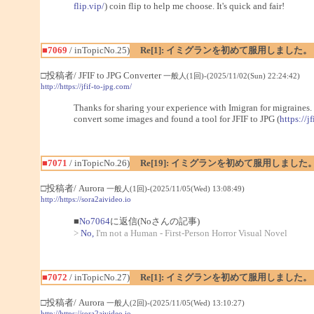
flip.vip/
) coin flip to help me choose. It's quick and fair!
■7069
/ inTopicNo.25)
Re[1]: イミグランを初めて服用しました。
□投稿者/ JFIF to JPG Converter
一般人(1回)-(2025/11/02(Sun) 22:24:42)
http://https://jfif-to-jpg.com/
Thanks for sharing your experience with Imigran for migraines. It
convert some images and found a tool for JFIF to JPG (
https://j
■7071
/ inTopicNo.26)
Re[19]: イミグランを初めて服用しました
□投稿者/ Aurora
一般人(1回)-(2025/11/05(Wed) 13:08:49)
http://https://sora2aivideo.io
■
No7064
に返信(Noさんの記事)
>
No,
I'm not a Human - First-Person Horror Visual Novel
■7072
/ inTopicNo.27)
Re[1]: イミグランを初めて服用しました。
□投稿者/ Aurora
一般人(2回)-(2025/11/05(Wed) 13:10:27)
http://https://sora2aivideo.io