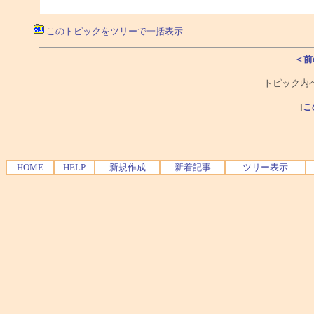
このトピックをツリーで一括表示
＜前
トピック内ペ
[
こ
HOME
HELP
新規作成
新着記事
ツリー表示