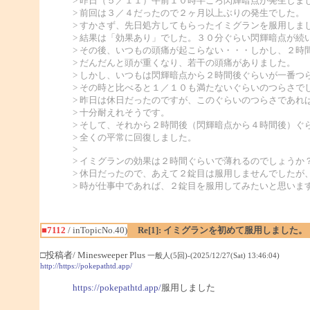
> 昨日（５／１１）午前１０時半ごろ閃輝暗点が発生しま
> 前回は３／４だったので２ヶ月以上ぶりの発生でした。
> すかさず、先日処方してもらったイミグランを服用しま
> 結果は「効果あり」でした。３０分ぐらい閃輝暗点が続
> その後、いつもの頭痛が起こらない・・・しかし、２時
> だんだんと頭が重くなり、若干の頭痛がありました。
> しかし、いつもは閃輝暗点から２時間後ぐらいが一番つ
> その時と比べると１／１０も満たないぐらいのつらさで
> 昨日は休日だったのですが、このぐらいのつらさであれ
> 十分耐えれそうです。
> そして、それから２時間後（閃輝暗点から４時間後）ぐ
> 全くの平常に回復しました。
>
> イミグランの効果は２時間ぐらいで薄れるのでしょうか
> 休日だったので、あえて２錠目は服用しませんでしたが
> 時が仕事中であれば、２錠目を服用してみたいと思いま
■7112
/ inTopicNo.40)
Re[1]: イミグランを初めて服用しました。
□投稿者/ Minesweeper Plus
一般人(5回)-(2025/12/27(Sat) 13:46:04)
http://https://pokepathtd.app/
https://pokepathtd.app/
服用しました