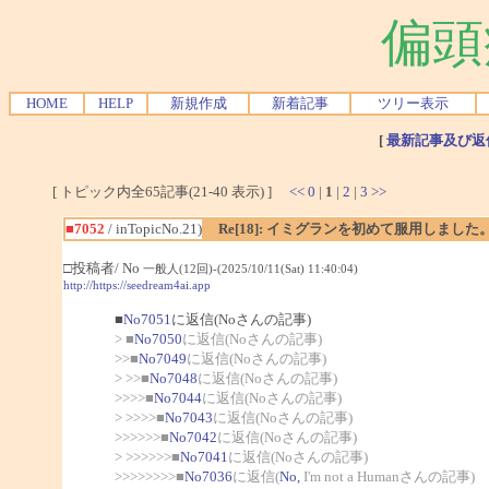
偏頭
HOME
HELP
新規作成
新着記事
ツリー表示
[
最新記事及び返
[ トピック内全65記事(21-40 表示) ]
<<
0
|
1
|
2
|
3
>>
■7052
/ inTopicNo.21)
Re[18]: イミグランを初めて服用しました
□投稿者/ No
一般人(12回)-(2025/10/11(Sat) 11:40:04)
http://https://seedream4ai.app
■
No7051
に返信(Noさんの記事)
> ■
No7050
に返信(Noさんの記事)
>>■
No7049
に返信(Noさんの記事)
> >>■
No7048
に返信(Noさんの記事)
>>>>■
No7044
に返信(Noさんの記事)
> >>>>■
No7043
に返信(Noさんの記事)
>>>>>>■
No7042
に返信(Noさんの記事)
> >>>>>>■
No7041
に返信(Noさんの記事)
>>>>>>>>■
No7036
に返信(
No,
I'm not a Humanさんの記事)