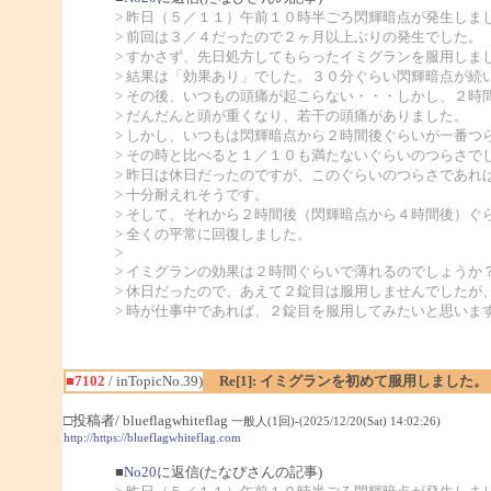
> 昨日（５／１１）午前１０時半ごろ閃輝暗点が発生しま
> 前回は３／４だったので２ヶ月以上ぶりの発生でした。
> すかさず、先日処方してもらったイミグランを服用しま
> 結果は「効果あり」でした。３０分ぐらい閃輝暗点が続
> その後、いつもの頭痛が起こらない・・・しかし、２時
> だんだんと頭が重くなり、若干の頭痛がありました。
> しかし、いつもは閃輝暗点から２時間後ぐらいが一番つ
> その時と比べると１／１０も満たないぐらいのつらさで
> 昨日は休日だったのですが、このぐらいのつらさであれ
> 十分耐えれそうです。
> そして、それから２時間後（閃輝暗点から４時間後）ぐ
> 全くの平常に回復しました。
>
> イミグランの効果は２時間ぐらいで薄れるのでしょうか
> 休日だったので、あえて２錠目は服用しませんでしたが
> 時が仕事中であれば、２錠目を服用してみたいと思いま
■7102
/ inTopicNo.39)
Re[1]: イミグランを初めて服用しました。
□投稿者/ blueflagwhiteflag
一般人(1回)-(2025/12/20(Sat) 14:02:26)
http://https://blueflagwhiteflag.com
■
No20
に返信(たなぴさんの記事)