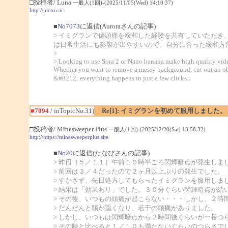
□投稿者/ Luna
一般人(1回)-(2025/11/05(Wed) 14:10:37)
http://pictro.ai
■
No7073
に返信(Auroraさんの記事)
> イミグランで偏頭痛を緩和した経験を共有していただ
は日常生活にも影響が出やすいので、自分に合った緩和方
>
> Looking to use Sora 2 or Nano banana make high quality vide
Whether you want to remove a messy background, cut out an obje
&#8212; everything happens in just a few clicks.。
■7094
/ inTopicNo.31)
Re[1]: イミグランを初めて服用しました。
□投稿者/ Minesweeper Plus
一般人(1回)-(2025/12/20(Sat) 13:58:32)
http://https://minesweeperplus.site
■
No20
に返信(たなぴさんの記事)
> 昨日（５／１１）午前１０時半ごろ閃輝暗点が発生しま
> 前回は３／４だったので２ヶ月以上ぶりの発生でした。
> すかさず、先日処方してもらったイミグランを服用しま
> 結果は「効果あり」でした。３０分ぐらい閃輝暗点が続
> その後、いつもの頭痛が起こらない・・・しかし、２時
> だんだんと頭が重くなり、若干の頭痛がありました。
> しかし、いつもは閃輝暗点から２時間後ぐらいが一番つ
> その時と比べると１／１０も満たないぐらいのつらさで