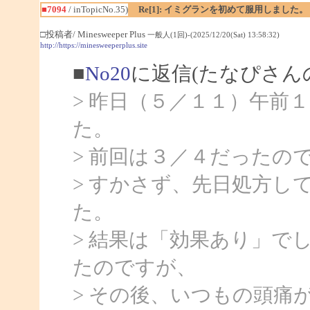
■7094
/ inTopicNo.35)
Re[1]: イミグランを初めて服用しました。
□投稿者/ Minesweeper Plus
一般人(1回)-(2025/12/20(Sat) 13:58:32)
http://https://minesweeperplus.site
■
No20
に返信(たなぴさん
> 昨日（５／１１）午前
た。
> 前回は３／４だったの
> すかさず、先日処方し
た。
> 結果は「効果あり」で
たのですが、
> その後、いつもの頭痛