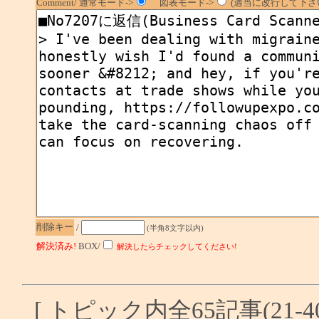
Comment/ 通常モード->
図表モード->
(適当に改行して下さい
削除キー
/
(半角8文字以内)
解決済み!
BOX/
解決したらチェックしてください!
[ トピック内全65記事(21-4