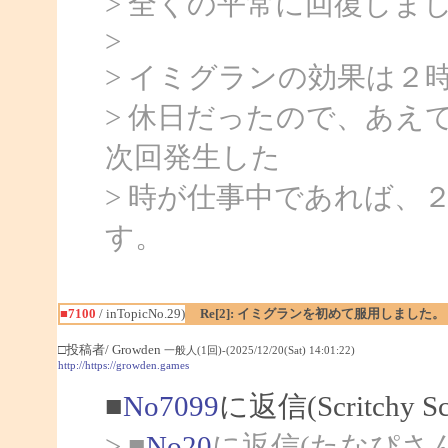
> 全くの平常に回復しま
>
> イミグランの効果は２
> 休日だったので、あえ
次回発生した
> 時が仕事中であれば、
す。
■7100
/ inTopicNo.29)
Re[2]: イミグランを初めて服用しました。
□投稿者/ Growden
一般人(1回)-(2025/12/20(Sat) 14:01:22)
http://https://growden.games
■
No7099
に返信(Scritchy 
> ■
No20
に返信(たなぴさ