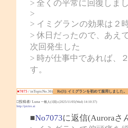
> 全くの平常に回復しま
>
> イミグランの効果は２
> 休日だったので、あえ
次回発生した
> 時が仕事中であれば、
す。
■7075
/ inTopicNo.36)
Re[3]: イミグランを初めて服用しました。
□投稿者/ Luna
一般人(1回)-(2025/11/05(Wed) 14:10:37)
http://pictro.ai
■
No7073
に返信(Aurora