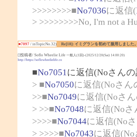
>>>>>>>>■
No7036
に返信(
> >>>>>>>>No, I'm not a Hum
■7097
/ inTopicNo.32)
Re[18]: イミグランを初めて服用しました
□投稿者/ Soflo Wheelie Life
一般人(1回)-(2025/12/20(Sat) 14:00:20)
http://https://soflowheelielife.co
■
No7051
に返信(Noさんの
> ■
No7050
に返信(Noさん
>>■
No7049
に返信(Noさん
> >>■
No7048
に返信(Noさ
>>>>■
No7044
に返信(No
> >>>>■
No7043
に返信(N