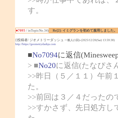
す。
■7095
/ inTopicNo.34)
Re[2]: イミグランを初めて服用しました。
□投稿者/ ジオメトリーダッシュ
一般人(1回)-(2025/12/20(Sat) 13:59:38)
http://https://geometrydashja.com
■
No7094
に返信(Mineswee
> ■
No20
に返信(たなぴさ
>>昨日（５／１１）午前
た。
>>前回は３／４だったの
>>すかさず、先日処方