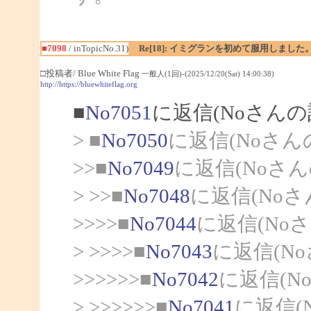
■7098
/ inTopicNo.31)
Re[18]: イミグランを初めて服用しました
□投稿者/ Blue White Flag
一般人(1回)-(2025/12/20(Sat) 14:00:38)
http://https://bluewhiteflag.org
■
No7051
に返信(Noさんの
> ■
No7050
に返信(Noさん
>>■
No7049
に返信(Noさん
> >>■
No7048
に返信(Noさ
>>>>■
No7044
に返信(No
> >>>>■
No7043
に返信(N
>>>>>>■
No7042
に返信(N
> >>>>>>■
No7041
に返信(