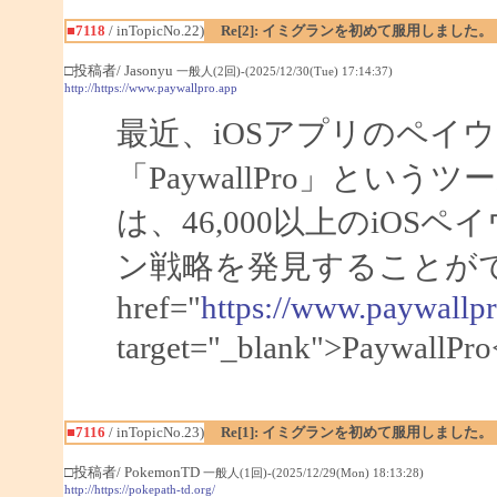
■7118
/ inTopicNo.22)
Re[2]: イミグランを初めて服用しました。
□投稿者/ Jasonyu
一般人(2回)-(2025/12/30(Tue) 17:14:37)
http://https://www.paywallpro.app
最近、iOSアプリのペイ
「PaywallPro」と
は、46,000以上のiO
ン戦略を発見することがで
href="
https://www.paywallp
target="_blank">Pa
■7116
/ inTopicNo.23)
Re[1]: イミグランを初めて服用しました。
□投稿者/ PokemonTD
一般人(1回)-(2025/12/29(Mon) 18:13:28)
http://https://pokepath-td.org/