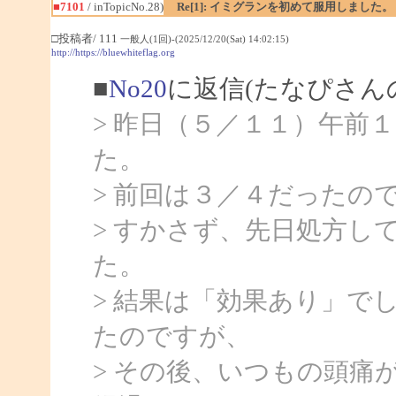
■7101
/ inTopicNo.28)
Re[1]: イミグランを初めて服用しました。
□投稿者/ 111
一般人(1回)-(2025/12/20(Sat) 14:02:15)
http://https://bluewhiteflag.org
■
No20
に返信(たなぴさん
> 昨日（５／１１）午前
た。
> 前回は３／４だったの
> すかさず、先日処方し
た。
> 結果は「効果あり」で
たのですが、
> その後、いつもの頭痛