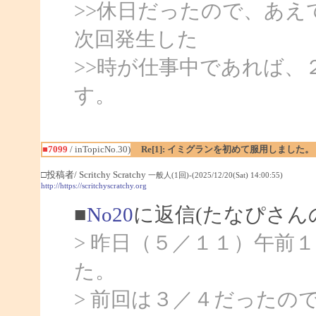
>>休日だったので、あ
次回発生した
>>時が仕事中であれば、
す。
■7099
/ inTopicNo.30)
Re[1]: イミグランを初めて服用しました。
□投稿者/ Scritchy Scratchy
一般人(1回)-(2025/12/20(Sat) 14:00:55)
http://https://scritchyscratchy.org
■
No20
に返信(たなぴさん
> 昨日（５／１１）午前
た。
> 前回は３／４だったの