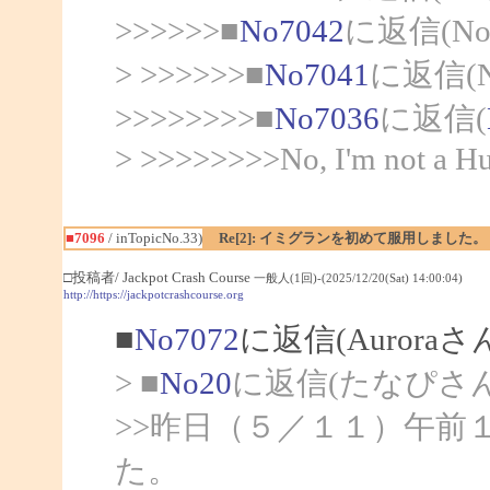
>>>>>>■
No7042
に返信(N
> >>>>>>■
No7041
に返信(
>>>>>>>>■
No7036
に返信(
> >>>>>>>>No, I'm not a Hum
■7096
/ inTopicNo.33)
Re[2]: イミグランを初めて服用しました。
□投稿者/ Jackpot Crash Course
一般人(1回)-(2025/12/20(Sat) 14:00:04)
http://https://jackpotcrashcourse.org
■
No7072
に返信(Aurora
> ■
No20
に返信(たなぴさ
>>昨日（５／１１）午前
た。