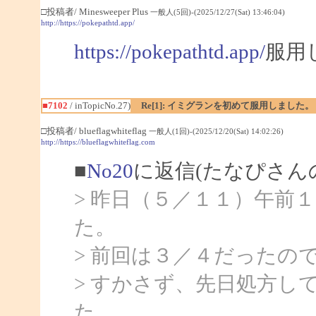
□投稿者/ Minesweeper Plus
一般人(5回)-(2025/12/27(Sat) 13:46:04)
http://https://pokepathtd.app/
https://pokepathtd.app/
服用
■7102
/ inTopicNo.27)
Re[1]: イミグランを初めて服用しました。
□投稿者/ blueflagwhiteflag
一般人(1回)-(2025/12/20(Sat) 14:02:26)
http://https://blueflagwhiteflag.com
■
No20
に返信(たなぴさん
> 昨日（５／１１）午前
た。
> 前回は３／４だったの
> すかさず、先日処方し
た。