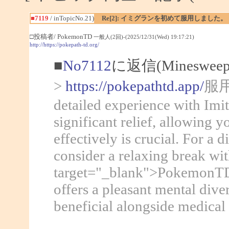
■7119
/ inTopicNo.21)
Re[2]: イミグランを初めて服用しました。
□投稿者/ PokemonTD
一般人(2回)-(2025/12/31(Wed) 19:17:21)
http://https://pokepath-td.org/
■
No7112
に返信(Mineswee
>
https://pokepathtd.app/
服用し
detailed experience with Imit
significant relief, allowing
effectively is crucial. For a 
consider a relaxing break wi
target="_blank">PokemonTD</
offers a pleasant mental div
beneficial alongside medical 