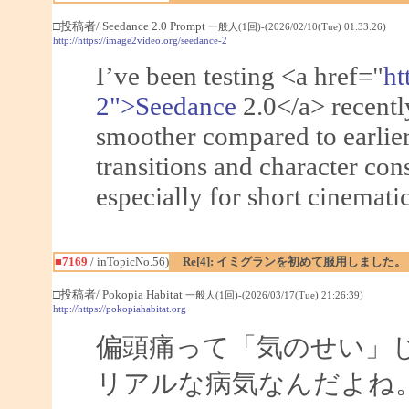
□投稿者/ Seedance 2.0 Prompt
一般人(1回)-(2026/02/10(Tue) 01:33:26)
http://https://image2video.org/seedance-2
I’ve been testing <a href="
ht
2">Seedance
2.0</a> recentl
smoother compared to earlie
transitions and character con
especially for short cinematic
■7169
/ inTopicNo.56)
Re[4]: イミグランを初めて服用しました。
□投稿者/ Pokopia Habitat
一般人(1回)-(2026/03/17(Tue) 21:26:39)
http://https://pokopiahabitat.org
偏頭痛って「気のせい」
リアルな病気なんだよね