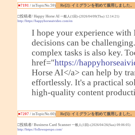
■7191
/ inTopicNo.59)
Re[2]: イミグランを初めて服用しました。
□投稿者/ Happy Horse AI
一般人(1回)-(2026/04/09(Thu) 12:14:21)
http://https://happyhorseaivideo.com/en
I hope your experience with 
decisions can be challenging.
complex tasks is also key. To
href="
https://happyhorseaiv
Horse AI</a> can help by tra
effortlessly. It's a practical s
high-quality content producti
■7207
/ inTopicNo.60)
Re[5]: イミグランを初めて服用しました。
□投稿者/ Business Card Scanner
一般人(1回)-(2026/04/26(Sun) 09:06:05)
http://https://followupexpo.com/