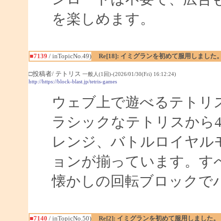
を楽しめます。
■7139
/ inTopicNo.49)
Re[18]: イミグランを初めて服用しました
□投稿者/ テトリス
一般人(1回)-(2026/01/30(Fri) 16:12:24)
http://https://block-blast.jp/tetris-games
ウェブ上で遊べるテトリ
ラシックなテトリスから
レンジ、バトルロイヤルモ
ョンが揃っています。す
懐かしの回転ブロックで
■7140
/ inTopicNo.50)
Re[2]: イミグランを初めて服用しました。