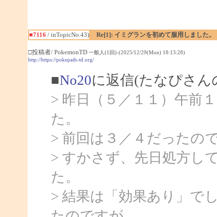
■7116
/ inTopicNo.43)
Re[1]: イミグランを初めて服用しました。
□投稿者/ PokemonTD
一般人(1回)-(2025/12/29(Mon) 18:13:28)
http://https://pokepath-td.org/
■
No20
に返信(たなぴさん
> 昨日（５／１１）午前
た。
> 前回は３／４だったの
> すかさず、先日処方し
た。
> 結果は「効果あり」で
たのですが、