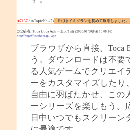
■7137
/ inTopicNo.47)
Re[1]: イミグランを初めて服用しました。
□投稿者/ Toca Boca Apk
一般人(1回)-(2026/01/30(Fri) 16:08:16)
http://https://tocabocaapk.app
ブラウザから直接、Toca
う。ダウンロードは不要です。T
る人気ゲームでクリエイ
ーをカスタマイズしたり
自由に羽ばたかせ、この
ーシリーズを楽しもう。
日中いつでもスクリーン
に最適です。