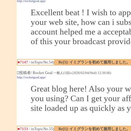
http://rocketgoal.app/
Excellent beat ! I wish to a
your web site, how can i sub
account helped me a acceptabl
of this your broadcast provid
■7147
/ inTopicNo.54)
Re[3]: イミグランを初めて服用しました。
□投稿者/ Rocket Goal
一般人(1回)-(2026/02/04(Wed) 12:30:06)
http://rocketgoal.app/
Great blog here! Also your w
you using? Can I get your aff
site loaded up as quickly as y
■7153
/ inTopicNo.55)
Re[1]: イミグランを初めて服用しました。