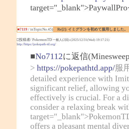
target="_blank">Pa
■7119
/ inTopicNo.45)
Re[2]: イミグランを初めて服用しました。
□投稿者/ PokemonTD
一般人(2回)-(2025/12/31(Wed) 19:17:21)
http://https://pokepath-td.org/
■
No7112
に返信(Mineswee
>
https://pokepathtd.app/
服用し
detailed experience with Imit
significant relief, allowing
effectively is crucial. For a 
consider a relaxing break wi
target="_blank">PokemonTD</
offers a pleasant mental div