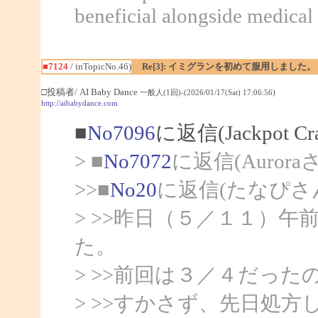
beneficial alongside medical 
■7124
/ inTopicNo.46)
Re[3]: イミグランを初めて服用しました。
□投稿者/ AI Baby Dance
一般人(1回)-(2026/01/17(Sat) 17:06:56)
http://aibabydance.com
■
No7096
に返信(Jackpot C
> ■
No7072
に返信(Auror
>>■
No20
に返信(たなぴさ
> >>昨日（５／１１）
た。
> >>前回は３／４だっ
> >>すかさず、先日処