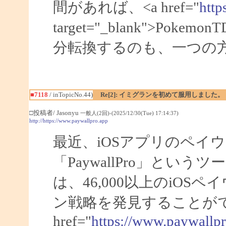
間があれば、<a href="
http
target="_blank">Po
分転換するのも、一つの
■7118
/ inTopicNo.44)
Re[2]: イミグランを初めて服用しました。
□投稿者/ Jasonyu
一般人(2回)-(2025/12/30(Tue) 17:14:37)
http://https://www.paywallpro.app
最近、iOSアプリのペイ
「PaywallPro」と
は、46,000以上のiO
ン戦略を発見することがで
href="
https://www.paywallp