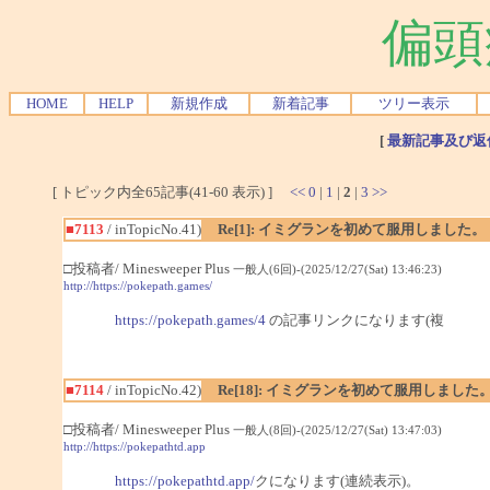
偏頭
HOME
HELP
新規作成
新着記事
ツリー表示
[
最新記事及び返
[ トピック内全65記事(41-60 表示) ]
<<
0
|
1
|
2
|
3
>>
■7113
/ inTopicNo.41)
Re[1]: イミグランを初めて服用しました。
□投稿者/ Minesweeper Plus
一般人(6回)-(2025/12/27(Sat) 13:46:23)
http://https://pokepath.games/
https://pokepath.games/4
の記事リンクになります(複
■7114
/ inTopicNo.42)
Re[18]: イミグランを初めて服用しました
□投稿者/ Minesweeper Plus
一般人(8回)-(2025/12/27(Sat) 13:47:03)
http://https://pokepathtd.app
https://pokepathtd.app/
クになります(連続表示)。